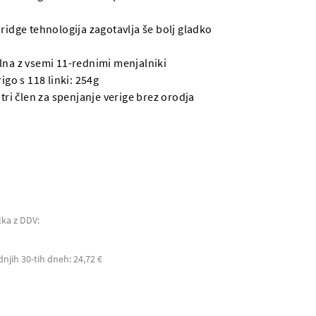
ridge tehnologija zagotavlja še bolj gladko
na z vsemi 11-rednimi menjalniki
igo s 118 linki: 254g
itri člen za spenjanje verige brez orodja
lka z DDV:
dnjih 30-tih dneh: 24,72 €