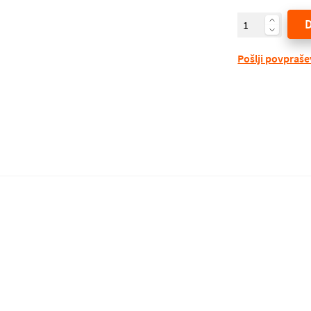
Pošlji povpraš