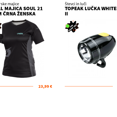
rske majice
Števci in luči
L MAJICA SOUL 21
TOPEAK LUČKA WHITE
M ČRNA ŽENSKA
II
23,99 €