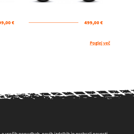
99,00 €
499,00 €
Poglej več
lo o vročih ponudbah, novih izdelkih in prebrali novosti