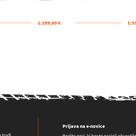
1.299,00 €
1.5
Prijava na e-novice
m nudi
Bodite prvi, ki boste prejeli obvesti