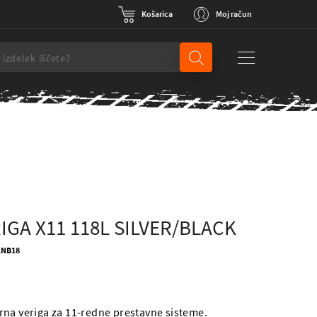
Košarica
Moj račun
IGA X11 118L SILVER/BLACK
11NB18
na veriga za 11-redne prestavne sisteme.