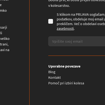
ne
v kolesarstvu.
namko
S klikom na PRIJAVA soglašam, 
podatkov, obdeluje moj email z
prekličem. Več o obdelavi oseb
sarji
zasebnosti
.
li
 veliko
trani,
javi na
Uporabne povezave
Blog
Kontakt
Pomoč pri izbiri kolesa