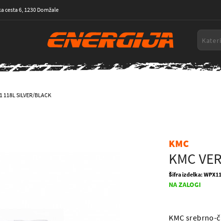
a cesta 6, 1230 Domžale
1 118L SILVER/BLACK
KMC
KMC VER
Šifra izdelka: WPX
NA ZALOGI
KMC srebrno-čr