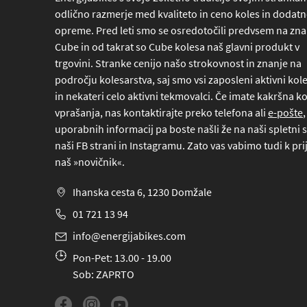
odlično razmerje med kvaliteto in ceno koles in dodat
opreme. Pred leti smo se osredotočili predvsem na z
Cube in od takrat so Cube kolesa naš glavni produkt v
trgovini. Stranke cenijo našo strokovnost in znanje na
področju kolesarstva, saj smo vsi zaposleni aktivni kole
in nekateri celo aktivni tekmovalci. Če imate kakršna ko
vprašanja, nas kontaktirajte preko
telefona
ali
e-pošte
,
uporabnih informacij pa boste našli že na naši spletni s
naši FB strani in Instagramu. Zato vas vabimo tudi k pri
naš »novičnik«.
Ihanska cesta 6, 1230 Domžale
01 721 13 94
info@energijabikes.com
Pon-Pet: 13.00 - 19.00
Sob: ZAPRTO