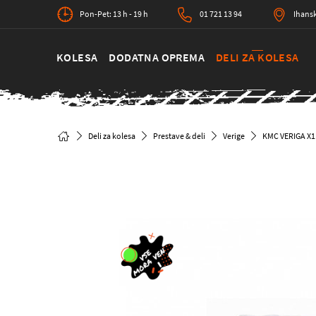
Pon-Pet: 13 h - 19 h
01 721 13 94
Ihansk
KOLESA
DODATNA OPREMA
DELI ZA KOLESA
Deli za kolesa
Prestave & deli
Verige
KMC VERIGA X1