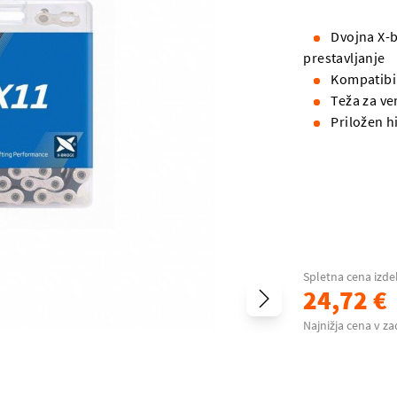
Dvojna X-b
prestavljanje
Kompatibil
Teža za ver
Priložen h
Spletna cena izde
24,72 €
Najnižja cena v za