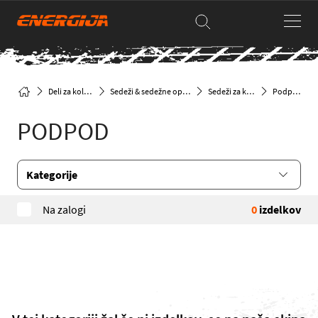
Deli za kolesa
Sedeži & sedežne opore
Sedeži za kolo
Podpod
PODPOD
Kategorije
Na zalogi
0
izdelkov