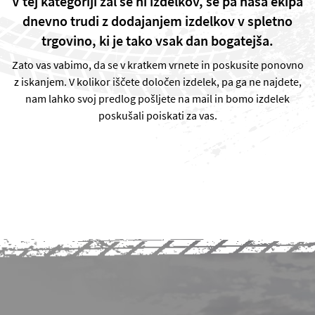
V tej kategoriji žal še ni izdelkov, se pa naša ekipa
dnevno trudi z dodajanjem izdelkov v spletno
trgovino, ki je tako vsak dan bogatejša.
Zato vas vabimo, da se v kratkem vrnete in poskusite ponovno
z iskanjem. V kolikor iščete določen izdelek, pa ga ne najdete,
nam lahko svoj predlog pošljete na mail in bomo izdelek
poskušali poiskati za vas.