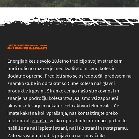
Energijabikes s svojo 20.letno tradicijo svojim strankam
nudi odlično razmerje med kvaliteto in ceno koles in
dodatne opreme. Pred leti smo se osredotočili predvsem na
znamko Cube in od takrat so Cube kolesa naš glavni
produkt v trgovini. Stranke cenijo našo strokovnost in
znanje na področju kolesarstva, saj smo vsi zaposleni
aktivni kolesarji in nekateri celo aktivni tekmovalci. Če
imate kakršna koli vprašanja, nas kontaktirajte preko
telefona
ali
e-pošte
, veliko uporabnih informacij pa boste
našli že na naši spletni strani, naši FB strani in Instagramu.
Zato vas vabimo tudi k prijavi na naš »novičnik«.