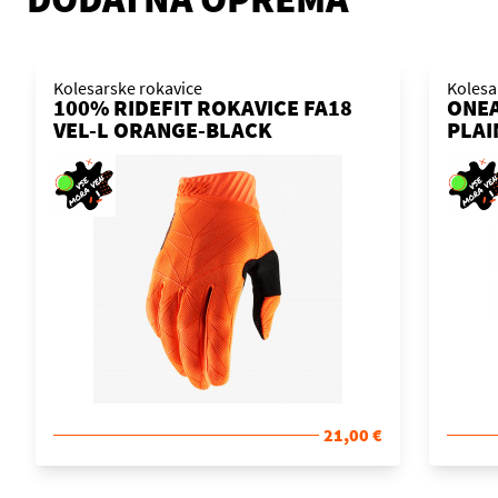
Kolesarske rokavice
Kolesa
100% RIDEFIT ROKAVICE FA18
ONEA
VEL-L ORANGE-BLACK
PLAI
21,00 €