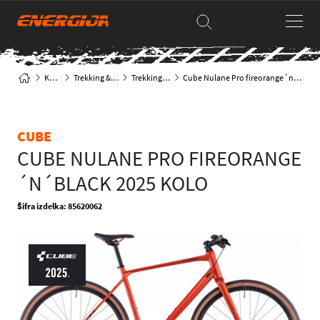
Kolesa
Trekking & Mestna
Trekking kolesa
Cube Nulane Pro fireorange´n´black 2025 kolo
CUBE
CUBE NULANE PRO FIREORANGE
´N´BLACK 2025 KOLO
Šifra izdelka: 85620062