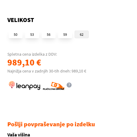
VELIKOST
50
53
56
59
62
Spletna cena izdelka z DDV:
989,10 €
Najnižja cena v zadnjih 30-tih dneh: 989,10 €
Pošlji povpraševanje po izdelku
Vaša višina