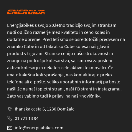
Energijabikes s svojo 20.letno tradicijo svojim strankam
nudi odlično razmerje med kvaliteto in ceno koles in
dodatne opreme. Pred leti smo se osredotočili predvsem na
znamko Cube in od takrat so Cube kolesa naš glavni
produkt v trgovini. Stranke cenijo našo strokovnost in
znanje na področju kolesarstva, saj smo vsi zaposleni
aktivni kolesarji in nekateri celo aktivni tekmovalci. Če
imate kakršna koli vprašanja, nas kontaktirajte preko
telefona
ali
e-pošte
, veliko uporabnih informacij pa boste
našli že na naši spletni strani, naši FB strani in Instagramu.
Zato vas vabimo tudi k prijavi na naš »novičnik«.
Ihanska cesta 6, 1230 Domžale
01 721 13 94
info@energijabikes.com