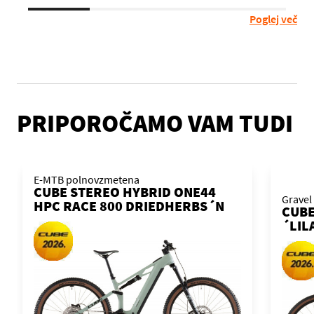
Poglej več
PRIPOROČAMO VAM TUDI
E-MTB polnovzmetena
CUBE STEREO HYBRID ONE44
Gravel
HPC RACE 800 DRIEDHERBS´N
CUBE
´BLACK 2026 KOLO
´LIL