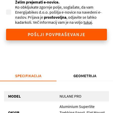
Želim prejemati e-novice.
Ko obkljukate zgornje polje, soglašate, da vam
Energijabikes d.o.o. pošilja e-novice na navedeni e-
naslov. Prijava je
prostovoljna
, odjavite se lahko
kadarkoli. Več informacij vam je na voljo
tukaj
.
POŠLJI POVPRAŠEVANJE
SPECIFIKACIJA
GEOMETRIJA
MODEL
NULANE PRO
Aluminium Superlite
OKVIR
Trekking Sport, Flat Mount