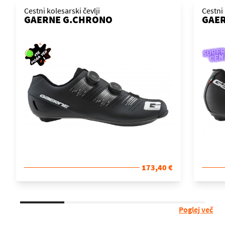
Cestni kolesarski čevlji
Cestni 
GAERNE G.CHRONO
GAER
173,40 €
Poglej več