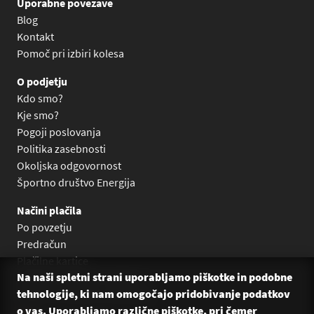
Uporabne povezave
Blog
Kontakt
Pomoč pri izbiri kolesa
O podjetju
Kdo smo?
Kje smo?
Pogoji poslovanja
Politika zasebnosti
Okoljska odgovornost
Športno društvo Energija
Načini plačila
Po povzetju
Predračun
Plačilne kartice
Na naši spletni strani uporabljamo piškotke in podobne
Plačilo na obroke Leanpay
tehnologije, ki nam omogočajo pridobivanje podatkov
Plačilo na obroke s karticami
o vas. Uporabljamo različne piškotke, pri čemer