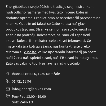
Energijabikes s svojo 20.letno tradicijo svojim strankam
nudi odlično razmerje med kvaliteto in ceno koles in
dodatne opreme. Pred leti smo se osredotočili predvsem na
znamko Cube in od takrat so Cube kolesa naš glavni
produkt v trgovini. Stranke cenijo našo strokovnost in
znanje na področju kolesarstva, saj smo vsi zaposleni
aktivni kolesarji in nekateri celo aktivni tekmovalci. Če
imate kakršna koli vprašanja, nas kontaktirajte preko
telefona
ali
e-pošte
, veliko uporabnih informacij pa boste
našli že na naši spletni strani, naši FB strani in Instagramu.
Zato vas vabimo tudi k prijavi na naš »novičnik«.
Ihanska cesta 6, 1230 Domžale
01 721 13 94
info@energijabikes.com
Pon-Pet: 13.00 - 19.00
Sob: ZAPRTO