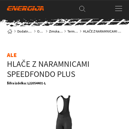
Dodatna oprema
Oblačila
Zimska oblačila
Termo hlače
HLAČE Z NARAMNICAMI SPEEDFONDO PLUS
ALE
HLAČE Z NARAMNICAMI
SPEEDFONDO PLUS
Šifra izdelka: L22054401-L