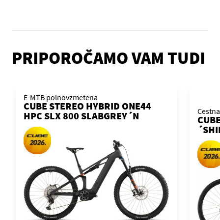
PRIPOROČAMO VAM TUDI
E-MTB polnovzmetena
CUBE STEREO HYBRID ONE44
Cestna
HPC SLX 800 SLABGREY´N
CUBE
´ORANGE 2026 KOLO
´SHI