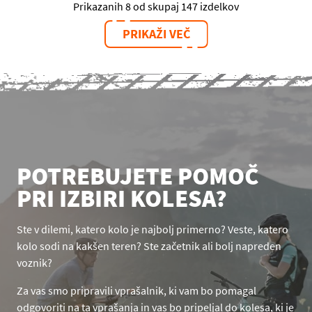
Prikazanih 8 od skupaj 147 izdelkov
PRIKAŽI VEČ
POTREBUJETE POMOČ
PRI IZBIRI KOLESA?
Ste v dilemi, katero kolo je najbolj primerno? Veste, katero
kolo sodi na kakšen teren? Ste začetnik ali bolj napreden
voznik?
Za vas smo pripravili vprašalnik, ki vam bo pomagal
odgovoriti na ta vprašanja in vas bo pripeljal do kolesa, ki je