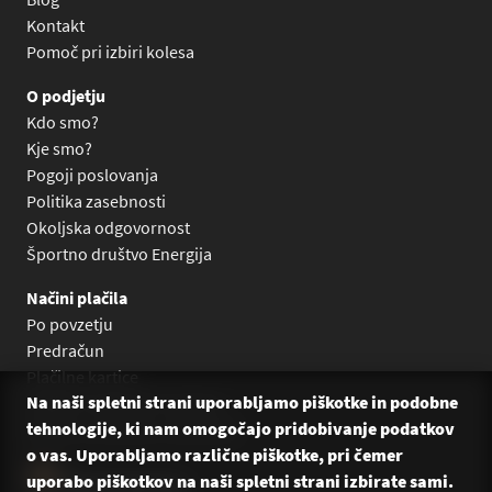
Kontakt
Pomoč pri izbiri kolesa
O podjetju
Kdo smo?
Kje smo?
Pogoji poslovanja
Politika zasebnosti
Okoljska odgovornost
Športno društvo Energija
Načini plačila
Po povzetju
Predračun
Plačilne kartice
Na naši spletni strani uporabljamo piškotke in podobne
Plačilo na obroke Leanpay
tehnologije, ki nam omogočajo pridobivanje podatkov
Plačilo na obroke s karticami
o vas. Uporabljamo različne piškotke, pri čemer
uporabo piškotkov na naši spletni strani izbirate sami.