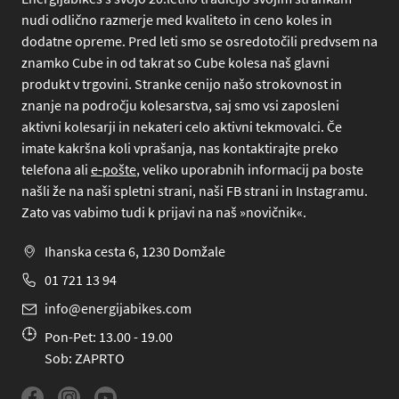
nudi odlično razmerje med kvaliteto in ceno koles in
dodatne opreme. Pred leti smo se osredotočili predvsem na
znamko Cube in od takrat so Cube kolesa naš glavni
produkt v trgovini. Stranke cenijo našo strokovnost in
znanje na področju kolesarstva, saj smo vsi zaposleni
aktivni kolesarji in nekateri celo aktivni tekmovalci. Če
imate kakršna koli vprašanja, nas kontaktirajte preko
telefona
ali
e-pošte
, veliko uporabnih informacij pa boste
našli že na naši spletni strani, naši FB strani in Instagramu.
Zato vas vabimo tudi k prijavi na naš »novičnik«.
Ihanska cesta 6, 1230 Domžale
01 721 13 94
info@energijabikes.com
Pon-Pet: 13.00 - 19.00
Sob: ZAPRTO