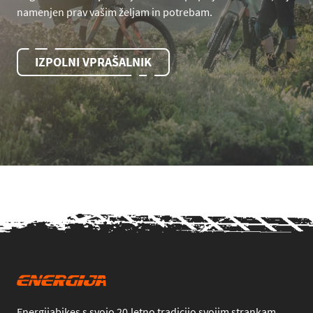
namenjen prav vašim željam in potrebam.
IZPOLNI VPRAŠALNIK
Energijabikes s svojo 20.letno tradicijo svojim strankam