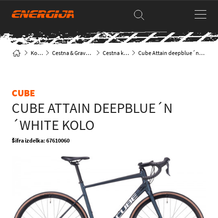
Kolesa
Cestna & Gravel kolesa
Cestna klasika
Cube Attain deepblue´n´white kolo
CUBE
CUBE ATTAIN DEEPBLUE´N
´WHITE KOLO
Šifra izdelka: 67610060