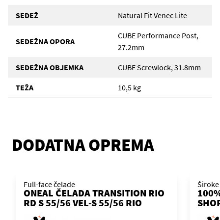
SEDEŽ
Natural Fit Venec Lite
CUBE Performance Post,
SEDEŽNA OPORA
27.2mm
SEDEŽNA OBJEMKA
CUBE Screwlock, 31.8mm
TEŽA
10,5 kg
DODATNA OPREMA
Full-face čelade
Široke
ONEAL ČELADA TRANSITION RIO
100%
RD S 55/56 VEL-S 55/56 RIO
SHO