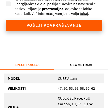
Energijabikes d.o.o. pošilja e-novice na navedeni e-
naslov. Prijava je
prostovoljna
, odjavite se lahko
kadarkoli. Več informacij vam je na voljo
tukaj
.
POŠLJI POVPRAŠEVANJE
SPECIFIKACIJA
GEOMETRIJA
MODEL
CUBE Attain
VELIKOSTI
47, 50, 53, 56, 58, 60, 62
CUBE CSL Race, Full
Carbon, 1 1/8" - 1 1/4"
VILICA