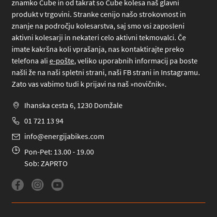
znamko Cube in od takrat so Cube kolesa naš glavni
produkt v trgovini. Stranke cenijo našo strokovnost in
znanje na področju kolesarstva, saj smo vsi zaposleni
aktivni kolesarji in nekateri celo aktivni tekmovalci. Če
imate kakršna koli vprašanja, nas kontaktirajte preko
telefona
ali
e-pošte
, veliko uporabnih informacij pa boste
našli že na naši spletni strani, naši FB strani in Instagramu.
Zato vas vabimo tudi k prijavi na naš »novičnik«.
Ihanska cesta 6, 1230 Domžale
01 721 13 94
info@energijabikes.com
Pon-Pet: 13.00 - 19.00
Sob: ZAPRTO