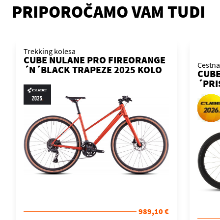
PRIPOROČAMO VAM TUDI
Trekking kolesa
CUBE NULANE PRO FIREORANGE
Cestna
´N´BLACK TRAPEZE 2025 KOLO
CUBE
´PRI
989,10 €