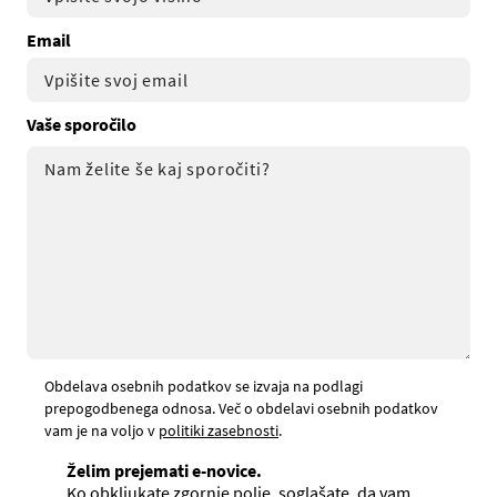
Email
Vaše sporočilo
Obdelava osebnih podatkov se izvaja na podlagi
prepogodbenega odnosa. Več o obdelavi osebnih podatkov
vam je na voljo v
politiki zasebnosti
.
Želim prejemati e-novice.
Ko obkljukate zgornje polje, soglašate, da vam