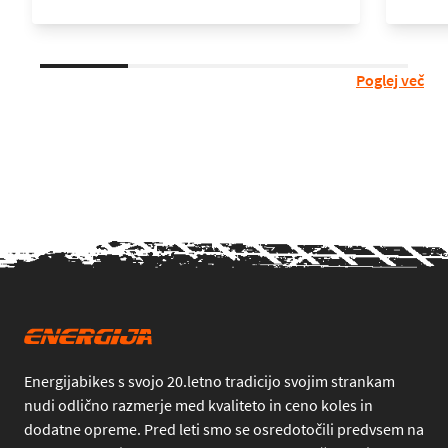
Poglej več
Energijabikes s svojo 20.letno tradicijo svojim strankam
nudi odlično razmerje med kvaliteto in ceno koles in
dodatne opreme. Pred leti smo se osredotočili predvsem na