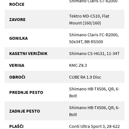
Shimano Claris ST-R2000
ROČICE
Tektro MD-C510, Flat
ZAVORE
Mount (160/160)
Shimano Claris FC-R2000,
GONILKA
50x34T, BB-RS500
KASETNI VERIŽNIK
Shimano CS-HG31, 11-34T
VERIGA
KMC Z8.3
OBROČI
CUBE RA 1.9 Disc
Shimano HB-TX506, QR, 6-
PREDNJE PESTO
Bolt
Shimano HB-TX506, QR, 6-
ZADNJE PESTO
Bolt
PLAŠČI
Conti Ultra Sport 3, 28-622