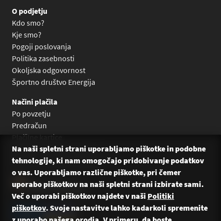
O podjetju
Kdo smo?
Kje smo?
Pogoji poslovanja
Politika zasebnosti
Okoljska odgovornost
Športno društvo Energija
Načini plačila
Po povzetju
Predračun
Plačilne kartice
Na naši spletni strani uporabljamo piškotke in podobne
Plačilo na obroke Leanpay
tehnologije, ki nam omogočajo pridobivanje podatkov
Plačilo na obroke s karticami
o vas. Uporabljamo različne piškotke, pri čemer
uporabo piškotkov na naši spletni strani izbirate sami.
Več o uporabi piškotkov najdete v naši
Politiki
piškotkov
. Svoje nastavitve lahko kadarkoli spremenite
z uporabo našega orodja. V primeru, da boste