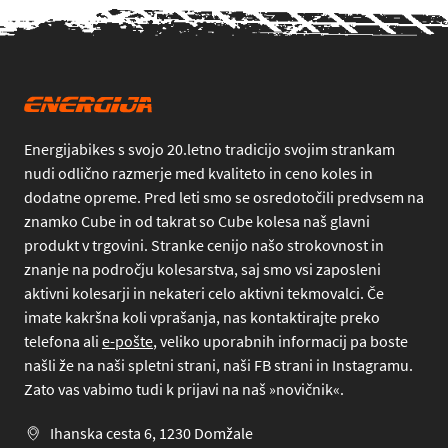
Energijabikes s svojo 20.letno tradicijo svojim strankam
nudi odlično razmerje med kvaliteto in ceno koles in
dodatne opreme. Pred leti smo se osredotočili predvsem na
znamko Cube in od takrat so Cube kolesa naš glavni
produkt v trgovini. Stranke cenijo našo strokovnost in
znanje na področju kolesarstva, saj smo vsi zaposleni
aktivni kolesarji in nekateri celo aktivni tekmovalci. Če
imate kakršna koli vprašanja, nas kontaktirajte preko
telefona
ali
e-pošte
, veliko uporabnih informacij pa boste
našli že na naši spletni strani, naši FB strani in Instagramu.
Zato vas vabimo tudi k prijavi na naš »novičnik«.
Ihanska cesta 6, 1230 Domžale