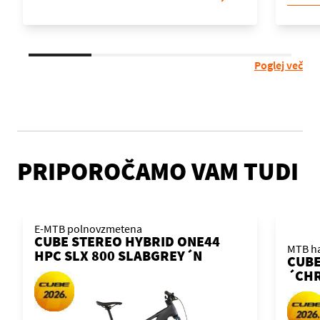
Poglej več
PRIPOROČAMO VAM TUDI
E-MTB polnovzmetena
CUBE STEREO HYBRID ONE44
MTB ha
HPC SLX 800 SLABGREY´N
CUBE
´ORANGE 2026 KOLO
´CHR