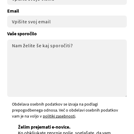
Email
Vaše sporočilo
Obdelava osebnih podatkov se izvaja na podlagi
prepogodbenega odnosa. Več o obdelavi osebnih podatkov
vam je na voljo v
politiki zasebnosti
.
Želim prejemati e-novice.
Ko obkljukate zgornje polje, soglašate, da vam