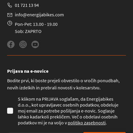
01 721 13 94
info@energijabikes.com
Pon-Pet: 13.00 - 19.00
Sob: ZAPRTO
Prijava na e-novice
Bodite prvi, ki boste prejeli obvestilo o vročih ponudbah,
novih izdelkih in prebrali novosti v kolesarstvu.
S klikom na PRIJAVA soglašam, da Energijabikes
d.o.o., kot upravljavec osebnih podatkov, obdeluje
moj email za potrebe pošiljanja e-novic. Soglasje
lahko kadarkoli prekličem. Več o obdelavi osebnih
podatkov mi je na voljo v
politiko zasebnosti
.