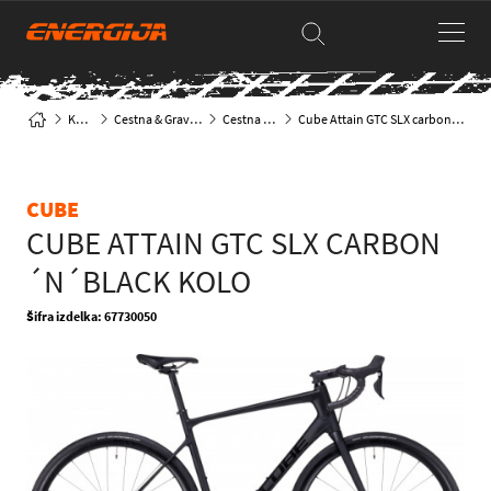
Kolesa
Cestna & Gravel kolesa
Cestna klasika
Cube Attain GTC SLX carbon´n´black kolo
CUBE
CUBE ATTAIN GTC SLX CARBON
´N´BLACK KOLO
Šifra izdelka: 67730050