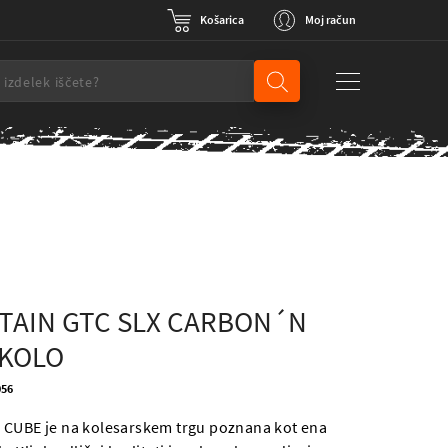
Košarica
Moj račun
TAIN GTC SLX CARBON´N
 KOLO
056
 CUBE je na kolesarskem trgu poznana kot ena