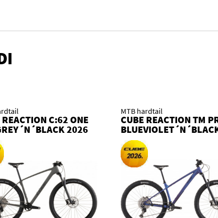
DI
rdtail
MTB hardtail
 REACTION C:62 ONE
CUBE REACTION TM P
REY´N´BLACK 2026
BLUEVIOLET´N´BLAC
O
2026 KOLO