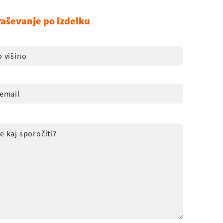
raševanje po izdelku