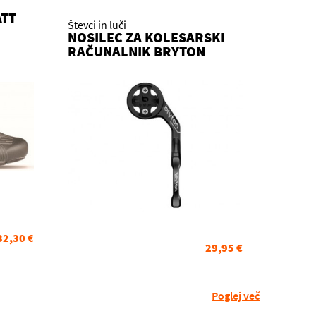
ATT
Števci in luči
NOSILEC ZA KOLESARSKI
RAČUNALNIK BRYTON
SPORT MOUNT
32,30 €
29,95 €
Poglej več