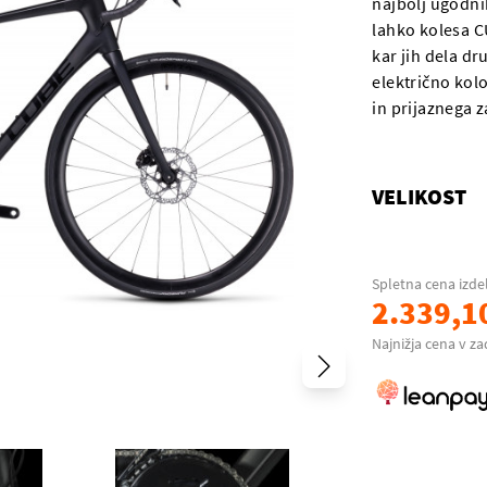
najbolj ugodnih
lahko kolesa C
kar jih dela dr
električno kol
in prijaznega z
VELIKOST
Spletna cena izde
2.339,1
Najnižja cena v za