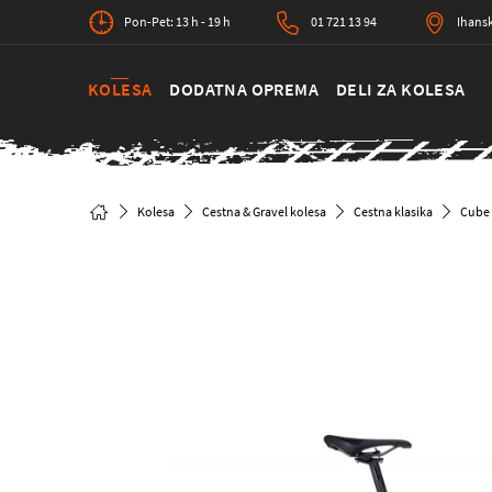
Pon-Pet: 13 h - 19 h
01 721 13 94
Ihansk
KOLESA
DODATNA OPREMA
DELI ZA KOLESA
Kolesa
Cestna & Gravel kolesa
Cestna klasika
Cube 