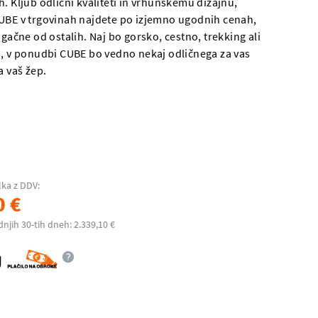
. Kljub odlični kvaliteti in vrhunskemu dizajnu,
UBE v trgovinah najdete po izjemno ugodnih cenah,
ugačne od ostalih. Naj bo gorsko, cestno, trekking ali
o, v ponudbi CUBE bo vedno nekaj odličnega za vas
a vaš žep.
lka z DDV:
0 €
dnjih 30-tih dneh: 2.339,10 €