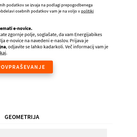
nih podatkov se izvaja na podlagi prepogodbenega
obdelavi osebnih podatkov vam je na voljo v
politiki
jemati e-novice.
ate zgornje polje, soglašate, da vam Energijabikes
ilja e-novice na navedeni e-naslov. Prijava je
jna
, odjavite se lahko kadarkoli. Več informacij vam je
kaj
.
POVPRAŠEVANJE
GEOMETRIJA