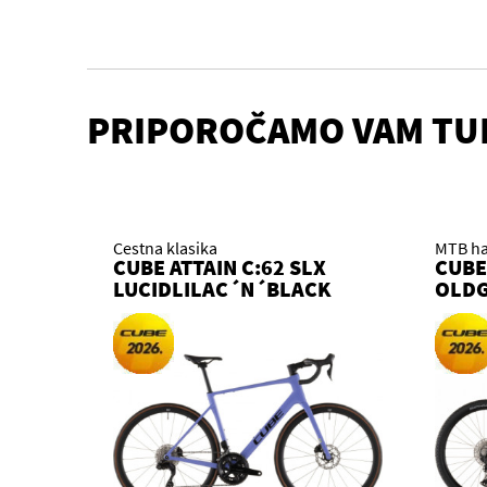
PRIPOROČAMO VAM TU
Cestna klasika
MTB ha
CUBE ATTAIN C:62 SLX
CUBE
LUCIDLILAC´N´BLACK
OLDG
2026 KOLO
KOL