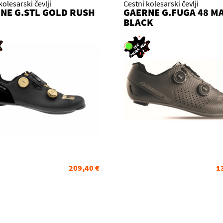
kolesarski čevlji
Cestni kolesarski čevlji
NE G.STL GOLD RUSH
GAERNE G.FUGA 48 M
BLACK
209,40 €
1