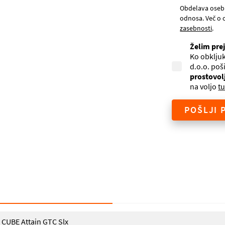
Obdelava oseb
odnosa. Več o 
zasebnosti
.
Želim pre
Ko obkljuk
d.o.o. poš
prostovol
na voljo
tu
POŠLJI 
CUBE Attain GTC Slx