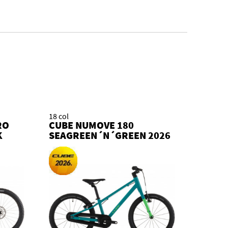
18 col
RO
CUBE NUMOVE 180
K
SEAGREEN´N´GREEN 2026
KOLO