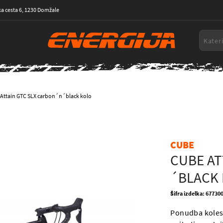
a cesta 6, 1230 Domžale
Attain GTC SLX carbon´n´black kolo
CUBE
CUBE AT
´BLACK
Šifra izdelka: 67730
Ponudba koles