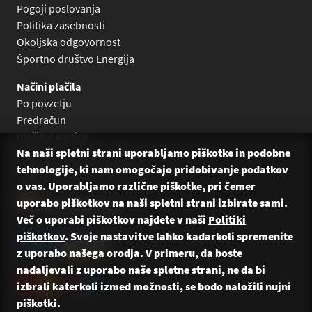
Pogoji poslovanja
Politika zasebnosti
Okoljska odgovornost
Športno društvo Energija
Načini plačila
Po povzetju
Predračun
Plačilne kartice
Na naši spletni strani uporabljamo piškotke in podobne
Plačilo na obroke Leanpay
tehnologije, ki nam omogočajo pridobivanje podatkov
Plačilo na obroke s karticami
o vas. Uporabljamo različne piškotke, pri čemer
uporabo piškotkov na naši spletni strani izbirate sami.
Več o uporabi piškotkov najdete v naši
Politiki
piškotkov
. Svoje nastavitve lahko kadarkoli spremenite
z uporabo našega orodja. V primeru, da boste
nadaljevali z uporabo naše spletne strani, ne da bi
izbrali katerkoli izmed možnosti, se bodo naložili nujni
piškotki.