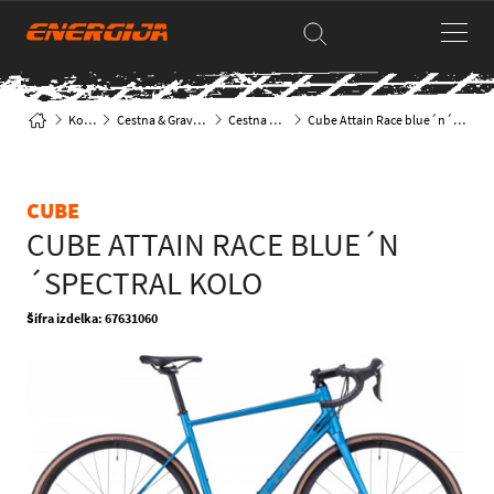
Kolesa
Cestna & Gravel kolesa
Cestna klasika
Cube Attain Race blue´n´spectral kolo
CUBE
CUBE ATTAIN RACE BLUE´N
´SPECTRAL KOLO
Šifra izdelka: 67631060