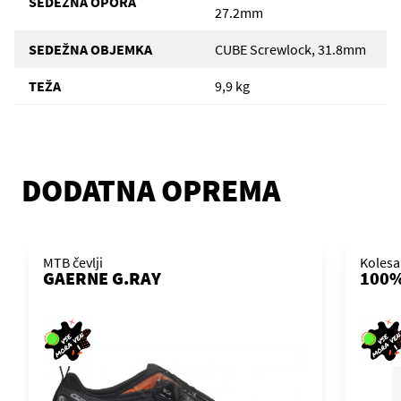
SEDEŽNA OPORA
27.2mm
SEDEŽNA OBJEMKA
CUBE Screwlock, 31.8mm
TEŽA
9,9 kg
DODATNA OPREMA
MTB čevlji
Kolesa
GAERNE G.RAY
100%