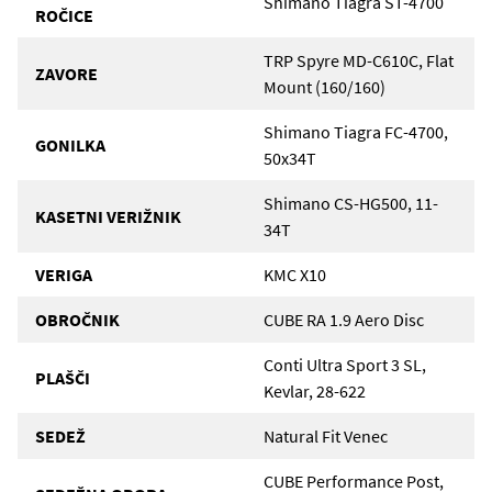
Shimano Tiagra ST-4700
ROČICE
TRP Spyre MD-C610C, Flat
ZAVORE
Mount (160/160)
Shimano Tiagra FC-4700,
GONILKA
50x34T
Shimano CS-HG500, 11-
KASETNI VERIŽNIK
34T
VERIGA
KMC X10
OBROČNIK
CUBE RA 1.9 Aero Disc
Conti Ultra Sport 3 SL,
PLAŠČI
Kevlar, 28-622
SEDEŽ
Natural Fit Venec
CUBE Performance Post,