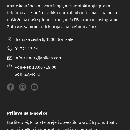
imate kakršna koli vprašanja, nas kontaktirajte preko
telefona
ali
e-pošte
, veliko uporabnih informacij pa boste
našli že na naši spletni strani, naši FB strani in Instagramu.
Zato vas vabimo tudi k prijavi na naš »novičnik«.
Ihanska cesta 6, 1230 Domžale
01 721 13 94
info@energijabikes.com
Pon-Pet: 13.00 - 19.00
Sob: ZAPRTO
Prijava na e-novice
Bodite prvi, ki boste prejeli obvestilo o vročih ponudbah,
novih izdelkih in prebrali novosti v kolesarstvu.