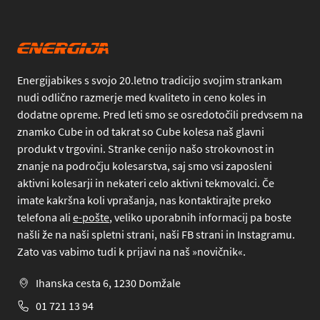
Energijabikes s svojo 20.letno tradicijo svojim strankam
nudi odlično razmerje med kvaliteto in ceno koles in
dodatne opreme. Pred leti smo se osredotočili predvsem na
znamko Cube in od takrat so Cube kolesa naš glavni
produkt v trgovini. Stranke cenijo našo strokovnost in
znanje na področju kolesarstva, saj smo vsi zaposleni
aktivni kolesarji in nekateri celo aktivni tekmovalci. Če
imate kakršna koli vprašanja, nas kontaktirajte preko
telefona
ali
e-pošte
, veliko uporabnih informacij pa boste
našli že na naši spletni strani, naši FB strani in Instagramu.
Zato vas vabimo tudi k prijavi na naš »novičnik«.
Ihanska cesta 6, 1230 Domžale
01 721 13 94