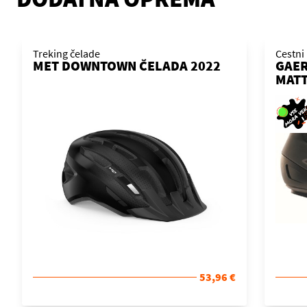
Treking čelade
Cestni 
MET DOWNTOWN ČELADA 2022
GAER
MATT
53,96 €