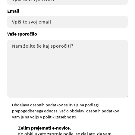
Email
Vaše sporočilo
Obdelava osebnih podatkov se izvaja na podlagi
prepogodbenega odnosa. Več o obdelavi osebnih podatkov
vam je na voljo v
politiki zasebnosti
.
Želim prejemati e-novice.
Ko obkljukate zgornje polje, soglašate, da vam