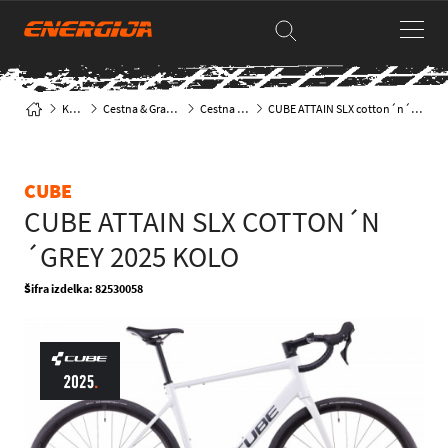
Kolesa
Cestna & Gravel kolesa
Cestna klasika
CUBE ATTAIN SLX cotton´n´grey 2025 KOLO
CUBE
CUBE ATTAIN SLX COTTON´N
´GREY 2025 KOLO
Šifra izdelka: 82530058