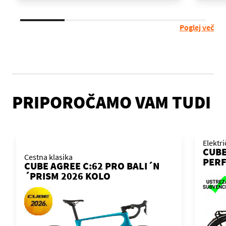
Poglej več
PRIPOROČAMO VAM TUDI
Elektr
CUBE
Cestna klasika
PERF
CUBE AGREE C:62 PRO BALI´N
´N´B
´PRISM 2026 KOLO