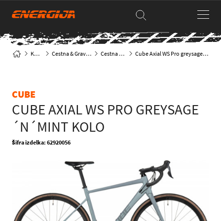
Kolesa
Cestna & Gravel kolesa
Cestna klasika
Cube Axial WS Pro greysage´n´mint kolo
CUBE
CUBE AXIAL WS PRO GREYSAGE
´N´MINT KOLO
Šifra izdelka: 62920056