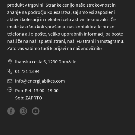
produkt v trgovini. Stranke cenijo našo strokovnost in
znanje na področju kolesarstva, saj smo vsi zaposleni
aktivni kolesarji in nekateri celo aktivni tekmovalci. Če
imate kakršna koli vprašanja, nas kontaktirajte preko
telefona
ali
e-pošte
, veliko uporabnih informacij pa boste
našli že na naši spletni strani, naši FB strani in Instagramu.
Zato vas vabimo tudi k prijavi na naš »novičnik«.
Ihanska cesta 6, 1230 Domžale
01 721 13 94
info@energijabikes.com
Pon-Pet: 13.00 - 19.00
Sob: ZAPRTO