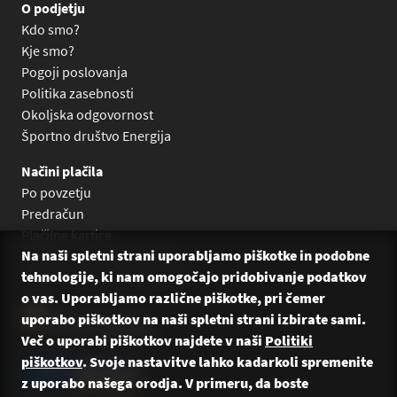
O podjetju
Kdo smo?
Kje smo?
Pogoji poslovanja
Politika zasebnosti
Okoljska odgovornost
Športno društvo Energija
Načini plačila
Po povzetju
Predračun
Plačilne kartice
Na naši spletni strani uporabljamo piškotke in podobne
Plačilo na obroke Leanpay
tehnologije, ki nam omogočajo pridobivanje podatkov
Plačilo na obroke s karticami
o vas. Uporabljamo različne piškotke, pri čemer
uporabo piškotkov na naši spletni strani izbirate sami.
Več o uporabi piškotkov najdete v naši
Politiki
piškotkov
. Svoje nastavitve lahko kadarkoli spremenite
z uporabo našega orodja. V primeru, da boste