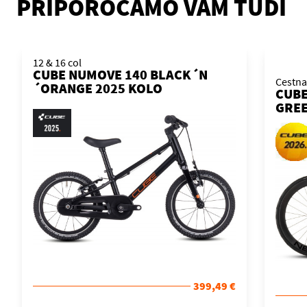
PRIPOROČAMO VAM TUDI
12 & 16 col
CUBE NUMOVE 140 BLACK´N
Cestna
´ORANGE 2025 KOLO
CUBE
GREE
KOL
399,49 €