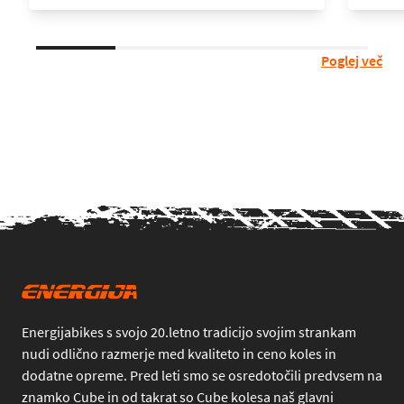
Poglej več
Energijabikes s svojo 20.letno tradicijo svojim strankam
nudi odlično razmerje med kvaliteto in ceno koles in
dodatne opreme. Pred leti smo se osredotočili predvsem na
znamko Cube in od takrat so Cube kolesa naš glavni