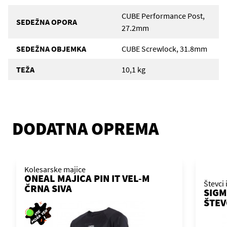
CUBE Performance Post,
SEDEŽNA OPORA
27.2mm
SEDEŽNA OBJEMKA
CUBE Screwlock, 31.8mm
TEŽA
10,1 kg
DODATNA OPREMA
Kolesarske majice
ONEAL MAJICA PIN IT VEL-M
Števci 
ČRNA SIVA
SIGM
ŠTEV