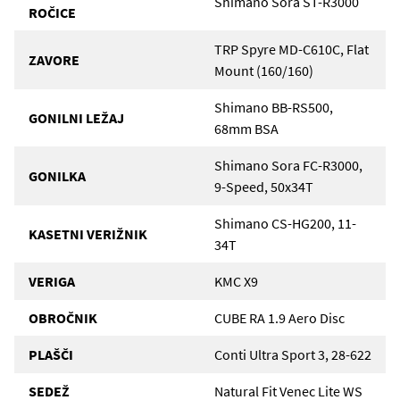
Shimano Sora ST-R3000
ROČICE
TRP Spyre MD-C610C, Flat
ZAVORE
Mount (160/160)
Shimano BB-RS500,
GONILNI LEŽAJ
68mm BSA
Shimano Sora FC-R3000,
GONILKA
9-Speed, 50x34T
Shimano CS-HG200, 11-
KASETNI VERIŽNIK
34T
VERIGA
KMC X9
OBROČNIK
CUBE RA 1.9 Aero Disc
PLAŠČI
Conti Ultra Sport 3, 28-622
SEDEŽ
Natural Fit Venec Lite WS