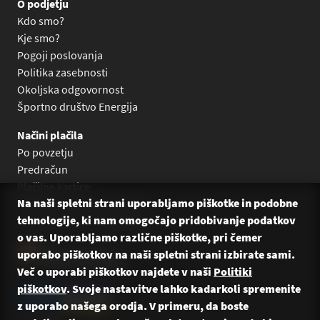
O podjetju
Kdo smo?
Kje smo?
Pogoji poslovanja
Politika zasebnosti
Okoljska odgovornost
Športno društvo Energija
Načini plačila
Po povzetju
Predračun
Plačilne kartice
Na naši spletni strani uporabljamo piškotke in podobne
Plačilo na obroke Leanpay
tehnologije, ki nam omogočajo pridobivanje podatkov
Plačilo na obroke s karticami
o vas. Uporabljamo različne piškotke, pri čemer
uporabo piškotkov na naši spletni strani izbirate sami.
Več o uporabi piškotkov najdete v naši
Politiki
piškotkov
. Svoje nastavitve lahko kadarkoli spremenite
z uporabo našega orodja. V primeru, da boste