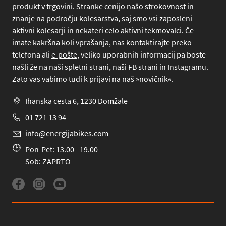
produkt v trgovini. Stranke cenijo našo strokovnost in
znanje na področju kolesarstva, saj smo vsi zaposleni
aktivni kolesarji in nekateri celo aktivni tekmovalci. Če
imate kakršna koli vprašanja, nas kontaktirajte preko
telefona
ali
e-pošte
, veliko uporabnih informacij pa boste
našli že na naši spletni strani, naši FB strani in Instagramu.
Zato vas vabimo tudi k prijavi na naš »novičnik«.
Ihanska cesta 6, 1230 Domžale
01 721 13 94
info@energijabikes.com
Pon-Pet: 13.00 - 19.00
Sob: ZAPRTO