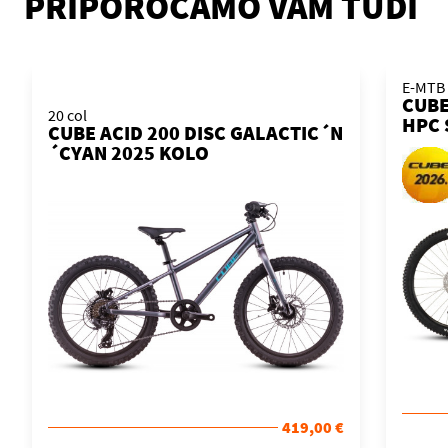
PRIPOROČAMO VAM TUDI
E-MTB
CUBE
20 col
HPC 
CUBE ACID 200 DISC GALACTIC´N
´ORA
´CYAN 2025 KOLO
419,00 €