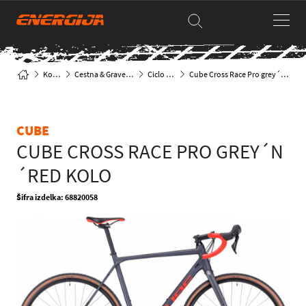
Kolesa
Cestna & Gravel kolesa
Ciclo cross
Cube Cross Race Pro grey´n´red kolo
CUBE
CUBE CROSS RACE PRO GREY´N
´RED KOLO
Šifra izdelka: 68820058