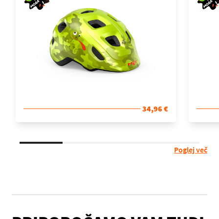
34,96 €
Poglej več