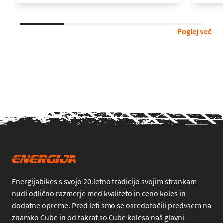
Poglej več
Energijabikes s svojo 20.letno tradicijo svojim strankam
nudi odlično razmerje med kvaliteto in ceno koles in
dodatne opreme. Pred leti smo se osredotočili predvsem na
znamko Cube in od takrat so Cube kolesa naš glavni