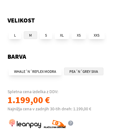
VELIKOST
L
M
S
XL
XS
XXS
BARVA
WHALE´N´REFLEX MODRA
PEA´N´GREY SIVA
Spletna cena izdelka z DDV:
1.199,00 €
Najnižja cena v zadnjih 30-tih dneh: 1.199,00 €