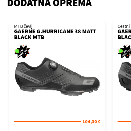
DODATNA OPREMA
MTB čevlji
Cestni 
GAERNE G.HURRICANE 38 MATT
GAER
BLACK MTB
BLAC
104,30 €