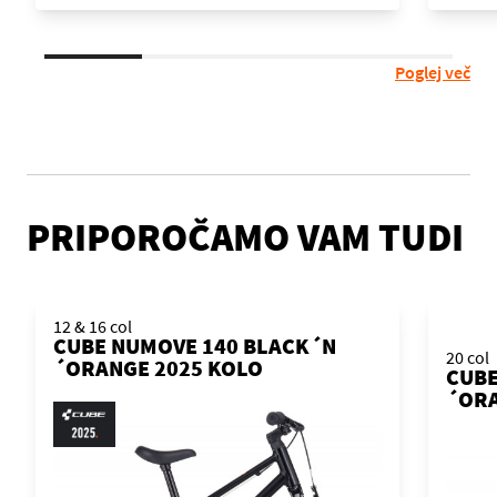
Poglej več
PRIPOROČAMO VAM TUDI
12 & 16 col
CUBE NUMOVE 140 BLACK´N
20 col
´ORANGE 2025 KOLO
CUBE
´ORA