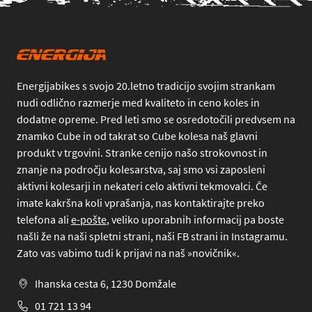
Energijabikes s svojo 20.letno tradicijo svojim strankam
nudi odlično razmerje med kvaliteto in ceno koles in
dodatne opreme. Pred leti smo se osredotočili predvsem na
znamko Cube in od takrat so Cube kolesa naš glavni
produkt v trgovini. Stranke cenijo našo strokovnost in
znanje na področju kolesarstva, saj smo vsi zaposleni
aktivni kolesarji in nekateri celo aktivni tekmovalci. Če
imate kakršna koli vprašanja, nas kontaktirajte preko
telefona
ali
e-pošte
, veliko uporabnih informacij pa boste
našli že na naši spletni strani, naši FB strani in Instagramu.
Zato vas vabimo tudi k prijavi na naš »novičnik«.
Ihanska cesta 6, 1230 Domžale
01 721 13 94