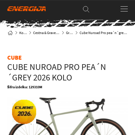
Kolesa
Cestna & Gravel kolesa
Gravel
Cube Nuroad Pro pea´n´grey 2026 Kolo
CUBE
CUBE NUROAD PRO PEA´N
´GREY 2026 KOLO
Šifra izdelka: 129310M