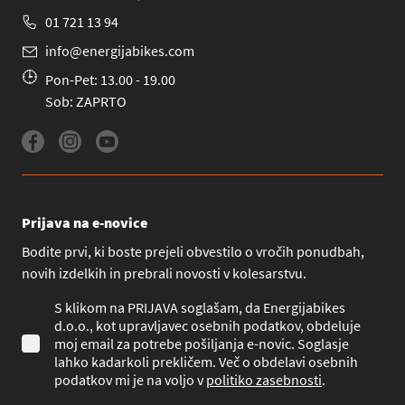
01 721 13 94
info@energijabikes.com
Pon-Pet: 13.00 - 19.00
Sob: ZAPRTO
Prijava na e-novice
Bodite prvi, ki boste prejeli obvestilo o vročih ponudbah,
novih izdelkih in prebrali novosti v kolesarstvu.
S klikom na PRIJAVA soglašam, da Energijabikes
d.o.o., kot upravljavec osebnih podatkov, obdeluje
moj email za potrebe pošiljanja e-novic. Soglasje
lahko kadarkoli prekličem. Več o obdelavi osebnih
podatkov mi je na voljo v
politiko zasebnosti
.