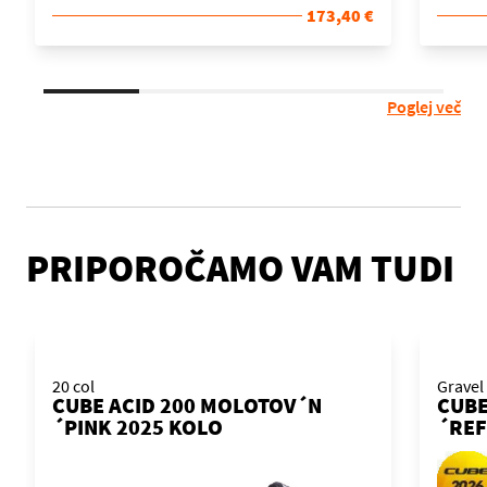
173,40 €
Poglej več
PRIPOROČAMO VAM TUDI
20 col
Gravel
CUBE ACID 200 MOLOTOV´N
CUB
´PINK 2025 KOLO
´REF