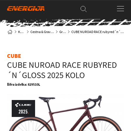
Kolesa
Cestna & Gravel kolesa
Gravel
CUBE NUROAD RACE rubyred´n´gloss 2025 KOLO
CUBE
CUBE NUROAD RACE RUBYRED
´N´GLOSS 2025 KOLO
Šifra izdelka: 829510L