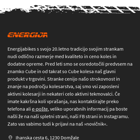
Energijabikes s svojo 20.letno tradicijo svojim strankam
nudi odlično razmerje med kvaliteto in ceno koles in
dodatne opreme. Pred leti smo se osredotočili predvsem na
znamko Cube in od takrat so Cube kolesa naš glavni
produkt v trgovini. Stranke cenijo našo strokovnost in
znanje na področju kolesarstva, saj smo vsi zaposleni
aktivni kolesarji in nekateri celo aktivni tekmovalci. Če
imate kakršna koli vprašanja, nas kontaktirajte preko
telefona
ali
e-pošte
, veliko uporabnih informacij pa boste
našli že na naši spletni strani, naši FB strani in Instagramu.
Zato vas vabimo tudi k prijavi na naš »novičnik«.
Ihanska cesta 6, 1230 Domžale