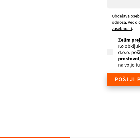
Obdelava oseb
odnosa. Več o 
zasebnosti
.
Želim pre
Ko obkljuk
d.o.o. poš
prostovol
na voljo
tu
POŠLJI 