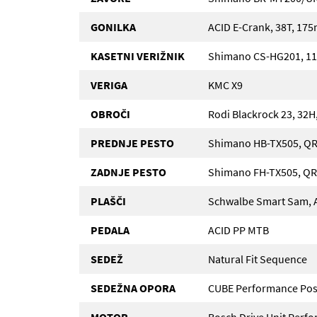
GONILKA
ACID E-Crank, 38T, 17
KASETNI VERIŽNIK
Shimano CS-HG201, 11
VERIGA
KMC X9
OBROČI
Rodi Blackrock 23, 32H
PREDNJE PESTO
Shimano HB-TX505, QR
ZADNJE PESTO
Shimano FH-TX505, QR,
PLAŠČI
Schwalbe Smart Sam, Ac
PEDALA
ACID PP MTB
SEDEŽ
Natural Fit Sequence
SEDEŽNA OPORA
CUBE Performance Pos