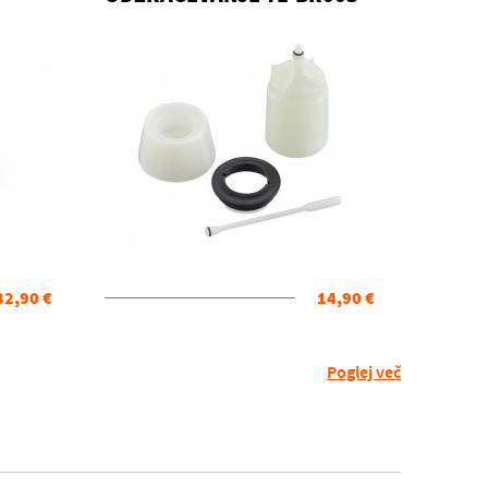
LONČEK ZA ODZRAČEVANJE
ZAVOR
32,90 €
14,90 €
Poglej več