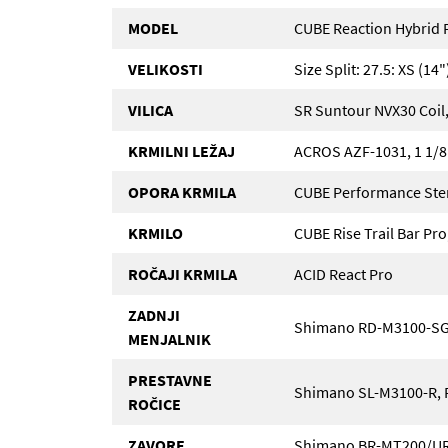
MODEL
CUBE Reaction Hybrid 
VELIKOSTI
Size Split: 27.5: XS (14"
VILICA
SR Suntour NVX30 Coi
KRMILNI LEŽAJ
ACROS AZF-1031, 1 1/8"
OPORA KRMILA
CUBE Performance St
KRMILO
CUBE Rise Trail Bar Pr
ROČAJI KRMILA
ACID React Pro
ZADNJI
Shimano RD-M3100-SG
MENJALNIK
PRESTAVNE
Shimano SL-M3100-R, R
ROČICE
ZAVORE
Shimano BR-MT200/UR3