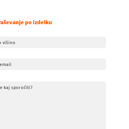
raševanje po izdelku