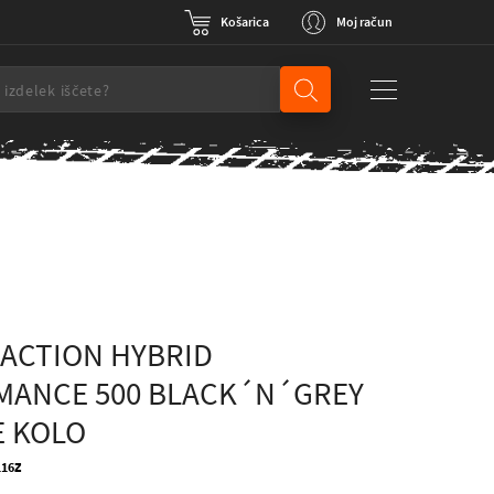
Košarica
Moj račun
ACTION HYBRID
MANCE 500 BLACK´N´GREY
E KOLO
116Z