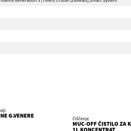
ormance Generation 3 (75Nm) Cruise (250Watt),Smart System
lji
NE G.VENERE
Čiščenje
MUC-OFF ČISTILO ZA 
1L KONCENTRAT