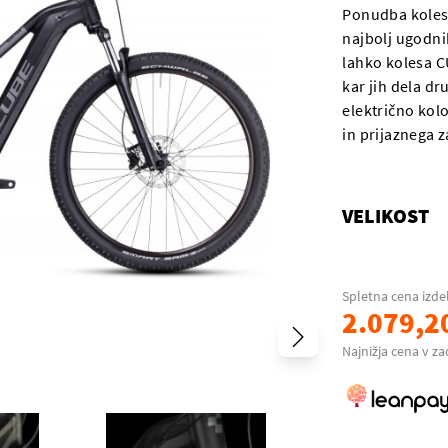
Ponudba koles
najbolj ugodnih
lahko kolesa C
kar jih dela dr
električno kol
in prijaznega z
VELIKOST
Spletna cena izde
2.079,2
Najnižja cena v za