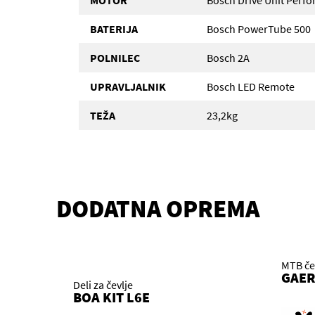
MOTOR
Bosch Drive Unit Perf
BATERIJA
Bosch PowerTube 500
POLNILEC
Bosch 2A
UPRAVLJALNIK
Bosch LED Remote
TEŽA
23,2kg
DODATNA OPREMA
MTB čev
GAER
Deli za čevlje
BOA KIT L6E