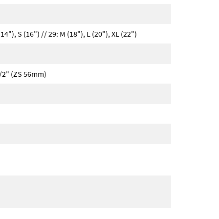
14"), S (16") // 29: M (18"), L (20"), XL (22")
1/2" (ZS 56mm)