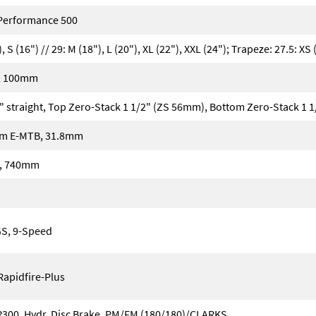
Performance 500
), S (16") // 29: M (18"), L (20"), XL (22"), XXL (24"); Trapeze: 27.5: XS (
l, 100mm
 straight, Top Zero-Stack 1 1/2" (ZS 56mm), Bottom Zero-Stack 1 
em E-MTB, 31.8mm
o, 740mm
S, 9-Speed
apidfire-Plus
00, Hydr. Disc Brake, PM/FM (180/180)/CLARKS