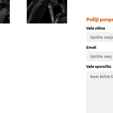
Pošlji povp
Vaša višina
Email
Vaše sporočilo