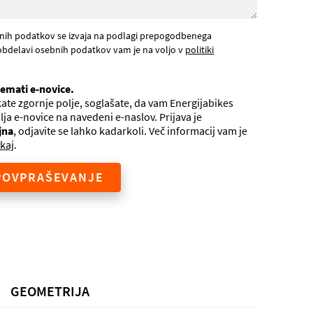
nih podatkov se izvaja na podlagi prepogodbenega
obdelavi osebnih podatkov vam je na voljo v
politiki
jemati e-novice.
ate zgornje polje, soglašate, da vam Energijabikes
ilja e-novice na navedeni e-naslov. Prijava je
jna
, odjavite se lahko kadarkoli. Več informacij vam je
kaj
.
POVPRAŠEVANJE
GEOMETRIJA