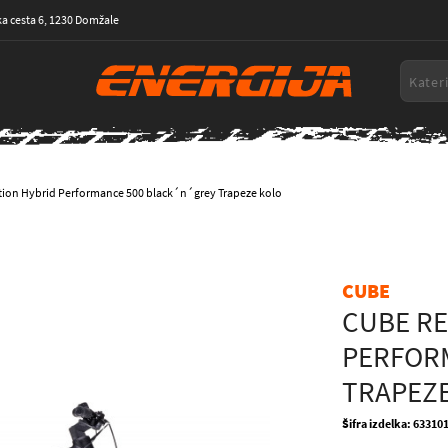
a cesta 6, 1230 Domžale
ion Hybrid Performance 500 black´n´grey Trapeze kolo
CUBE
CUBE RE
PERFOR
TRAPEZ
Šifra izdelka: 63310