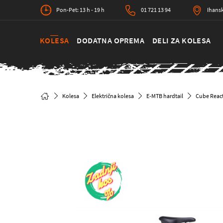
Pon-Pet: 13 h - 19 h
01 721 13 94
Ihansk
KOLESA
DODATNA OPREMA
DELI ZA KOLESA
Kolesa
Električna kolesa
E-MTB hardtail
Cube React