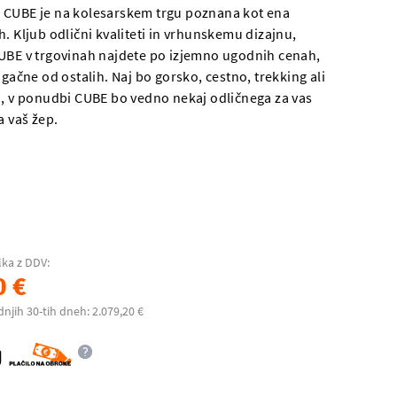
 CUBE je na kolesarskem trgu poznana kot ena
. Kljub odlični kvaliteti in vrhunskemu dizajnu,
UBE v trgovinah najdete po izjemno ugodnih cenah,
ugačne od ostalih. Naj bo gorsko, cestno, trekking ali
o, v ponudbi CUBE bo vedno nekaj odličnega za vas
a vaš žep.
lka z DDV:
0 €
dnjih 30-tih dneh: 2.079,20 €