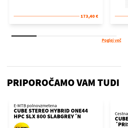
173,40 €
Poglej več
PRIPOROČAMO VAM TUDI
E-MTB polnovzmetena
CUBE STEREO HYBRID ONE44
Cestna
HPC SLX 800 SLABGREY´N
CUBE
´ORANGE 2026 KOLO
´PRI