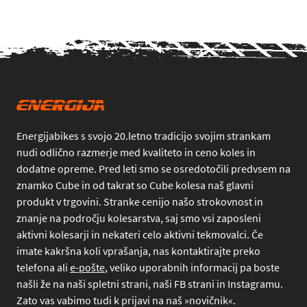
Energijabikes s svojo 20.letno tradicijo svojim strankam
nudi odlično razmerje med kvaliteto in ceno koles in
dodatne opreme. Pred leti smo se osredotočili predvsem na
znamko Cube in od takrat so Cube kolesa naš glavni
produkt v trgovini. Stranke cenijo našo strokovnost in
znanje na področju kolesarstva, saj smo vsi zaposleni
aktivni kolesarji in nekateri celo aktivni tekmovalci. Če
imate kakršna koli vprašanja, nas kontaktirajte preko
telefona
ali
e-pošte
, veliko uporabnih informacij pa boste
našli že na naši spletni strani, naši FB strani in Instagramu.
Zato vas vabimo tudi k prijavi na naš »novičnik«.