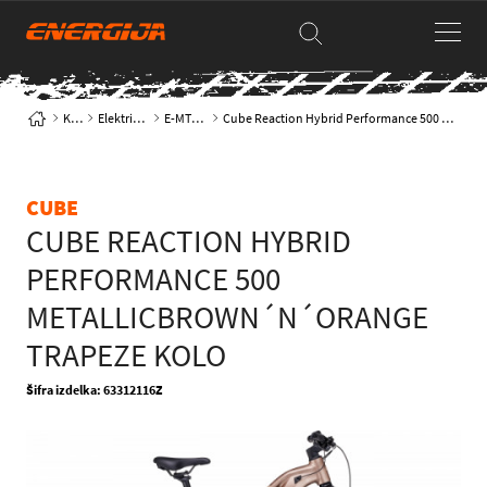
Kolesa
Električna kolesa
E-MTB hardtail
Cube Reaction Hybrid Performance 500 metallicbrown´n´orange Trapeze kolo
CUBE
CUBE REACTION HYBRID
PERFORMANCE 500
METALLICBROWN´N´ORANGE
TRAPEZE KOLO
Šifra izdelka: 63312116Z