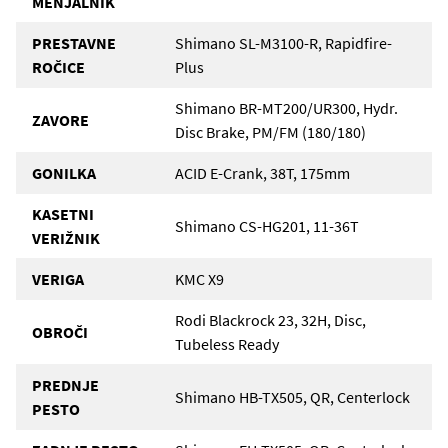
MENJALNIK
PRESTAVNE
Shimano SL-M3100-R, Rapidfire-
ROČICE
Plus
Shimano BR-MT200/UR300, Hydr.
ZAVORE
Disc Brake, PM/FM (180/180)
GONILKA
ACID E-Crank, 38T, 175mm
KASETNI
Shimano CS-HG201, 11-36T
VERIŽNIK
VERIGA
KMC X9
Rodi Blackrock 23, 32H, Disc,
OBROČI
Tubeless Ready
PREDNJE
Shimano HB-TX505, QR, Centerlock
PESTO