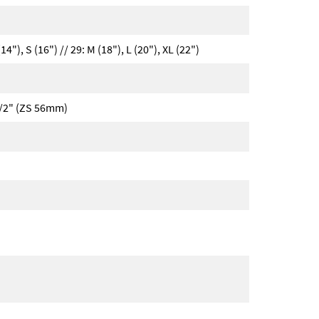
14"), S (16") // 29: M (18"), L (20"), XL (22")
1/2" (ZS 56mm)