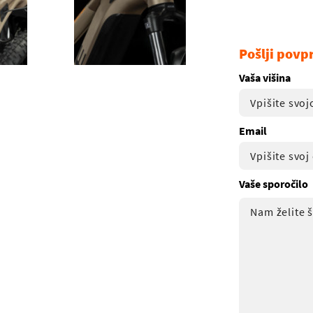
Pošlji povp
Vaša višina
Email
Vaše sporočilo