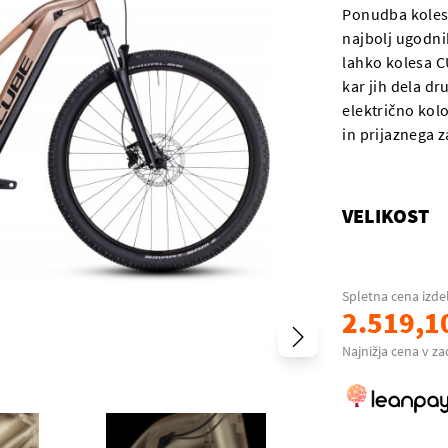
Ponudba koles
najbolj ugodnih
lahko kolesa C
kar jih dela dr
električno kol
in prijaznega z
VELIKOST
Spletna cena izde
2.519,1
Najnižja cena v za