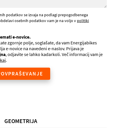
nih podatkov se izvaja na podlagi prepogodbenega
obdelavi osebnih podatkov vam je na voljo v
politiki
jemati e-novice.
ate zgornje polje, soglašate, da vam Energijabikes
ilja e-novice na navedeni e-naslov. Prijava je
jna
, odjavite se lahko kadarkoli. Več informacij vam je
kaj
.
POVPRAŠEVANJE
GEOMETRIJA