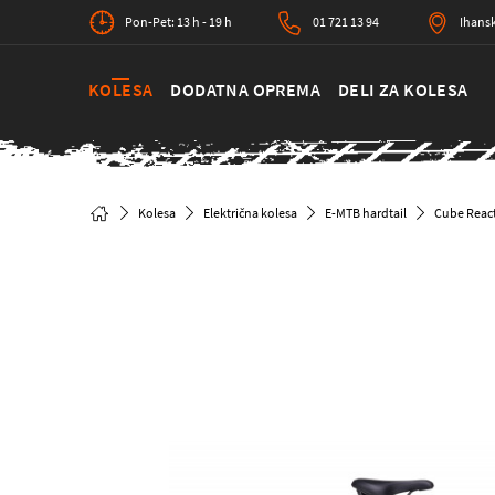
Pon-Pet: 13 h - 19 h
01 721 13 94
Ihansk
KOLESA
DODATNA OPREMA
DELI ZA KOLESA
Kolesa
Električna kolesa
E-MTB hardtail
Cube Reac