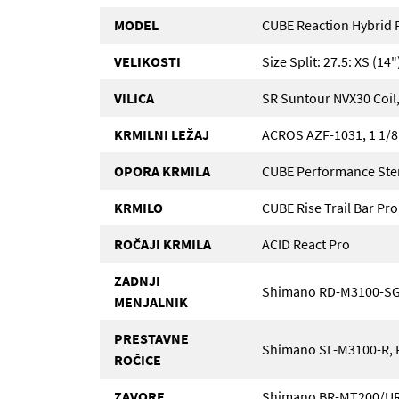
MODEL
CUBE Reaction Hybrid 
VELIKOSTI
Size Split: 27.5: XS (14"
VILICA
SR Suntour NVX30 Coi
KRMILNI LEŽAJ
ACROS AZF-1031, 1 1/8"
OPORA KRMILA
CUBE Performance St
KRMILO
CUBE Rise Trail Bar Pr
ROČAJI KRMILA
ACID React Pro
ZADNJI
Shimano RD-M3100-SG
MENJALNIK
PRESTAVNE
Shimano SL-M3100-R, R
ROČICE
ZAVORE
Shimano BR-MT200/UR30