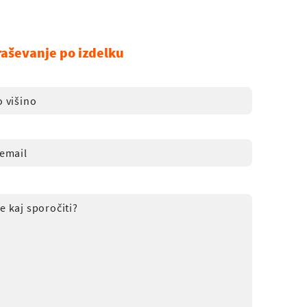
raševanje po izdelku