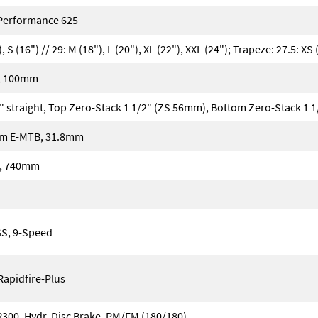
Performance 625
), S (16") // 29: M (18"), L (20"), XL (22"), XXL (24"); Trapeze: 27.5: XS (
l, 100mm
 straight, Top Zero-Stack 1 1/2" (ZS 56mm), Bottom Zero-Stack 1 
em E-MTB, 31.8mm
o, 740mm
S, 9-Speed
apidfire-Plus
0, Hydr. Disc Brake, PM/FM (180/180)