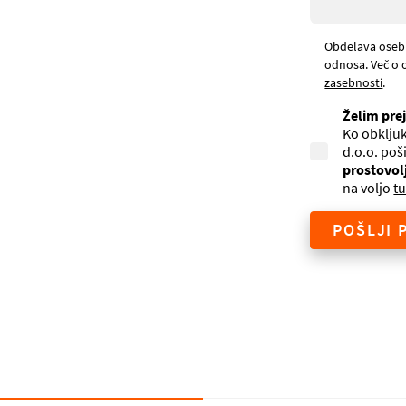
Obdelava oseb
odnosa. Več o 
zasebnosti
.
Želim pre
Ko obkljuk
d.o.o. poš
prostovol
na voljo
tu
POŠLJI 