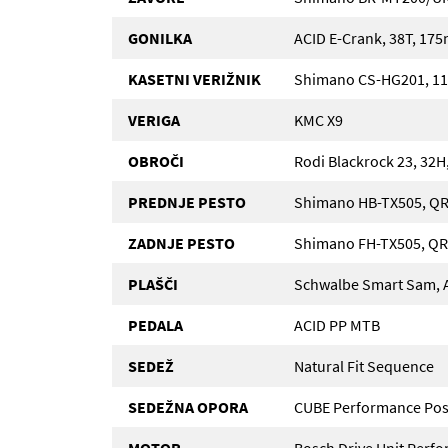
GONILKA
ACID E-Crank, 38T, 17
KASETNI VERIŽNIK
Shimano CS-HG201, 11
VERIGA
KMC X9
OBROČI
Rodi Blackrock 23, 32H
PREDNJE PESTO
Shimano HB-TX505, QR
ZADNJE PESTO
Shimano FH-TX505, QR,
PLAŠČI
Schwalbe Smart Sam, Ac
PEDALA
ACID PP MTB
SEDEŽ
Natural Fit Sequence
SEDEŽNA OPORA
CUBE Performance Pos