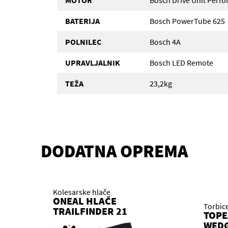
MOTOR
Bosch Drive Unit Perf
BATERIJA
Bosch PowerTube 625
POLNILEC
Bosch 4A
UPRAVLJALNIK
Bosch LED Remote
TEŽA
23,2kg
DODATNA OPREMA
Kolesarske hlače
ONEAL HLAČE
Torbic
TRAILFINDER 21
TOPE
WEDG