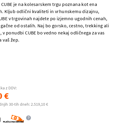
 CUBE je na kolesarskem trgu poznana kot ena
. Kljub odlični kvaliteti in vrhunskemu dizajnu,
UBE v trgovinah najdete po izjemno ugodnih cenah,
ugačne od ostalih. Naj bo gorsko, cestno, trekking ali
o, v ponudbi CUBE bo vedno nekaj odličnega za vas
a vaš žep.
lka z DDV:
0 €
dnjih 30-tih dneh: 2.519,10 €