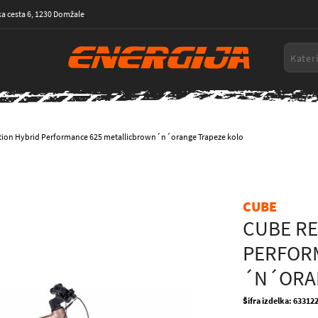
a cesta 6, 1230 Domžale
tion Hybrid Performance 625 metallicbrown´n´orange Trapeze kolo
CUBE
CUBE RE
PERFOR
´N´ORA
Šifra izdelka: 63312