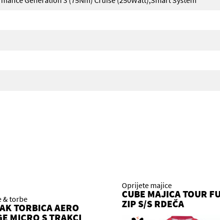
ormance Generation 3 (75Nm) Cruise (250Watt),Smart System
Oprijete majice
CUBE MAJICA TOUR F
e & torbe
ZIP S/S RDEČA
AK TORBICA AERO
E MICRO S TRAKCI