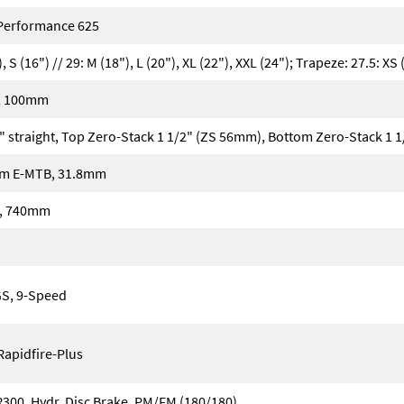
Performance 625
), S (16") // 29: M (18"), L (20"), XL (22"), XXL (24"); Trapeze: 27.5: XS (
l, 100mm
 straight, Top Zero-Stack 1 1/2" (ZS 56mm), Bottom Zero-Stack 1 
em E-MTB, 31.8mm
o, 740mm
S, 9-Speed
apidfire-Plus
0, Hydr. Disc Brake, PM/FM (180/180)