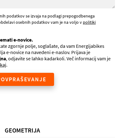
nih podatkov se izvaja na podlagi prepogodbenega
obdelavi osebnih podatkov vam je na voljo v
politiki
jemati e-novice.
ate zgornje polje, soglašate, da vam Energijabikes
ilja e-novice na navedeni e-naslov. Prijava je
jna
, odjavite se lahko kadarkoli. Več informacij vam je
kaj
.
POVPRAŠEVANJE
GEOMETRIJA