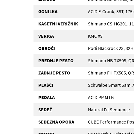
GONILKA
ACID E-Crank, 38T, 17
KASETNI VERIŽNIK
Shimano CS-HG201, 11
VERIGA
KMC X9
OBROČI
Rodi Blackrock 23, 32H
PREDNJE PESTO
Shimano HB-TX505, QR
ZADNJE PESTO
Shimano FH-TX505, QR,
PLAŠČI
Schwalbe Smart Sam, Ac
PEDALA
ACID PP MTB
SEDEŽ
Natural Fit Sequence
SEDEŽNA OPORA
CUBE Performance Pos