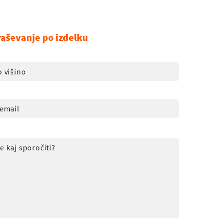
raševanje po izdelku