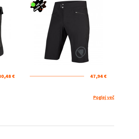
30,48 €
47,94 €
Poglej več