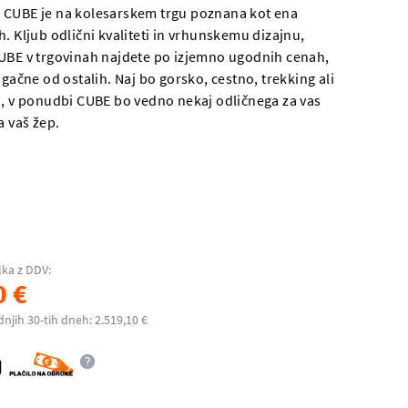
 CUBE je na kolesarskem trgu poznana kot ena
. Kljub odlični kvaliteti in vrhunskemu dizajnu,
UBE v trgovinah najdete po izjemno ugodnih cenah,
ugačne od ostalih. Naj bo gorsko, cestno, trekking ali
o, v ponudbi CUBE bo vedno nekaj odličnega za vas
a vaš žep.
lka z DDV:
0 €
dnjih 30-tih dneh: 2.519,10 €