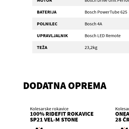
MOTOR
Bosch Drive Unit Perf
BATERIJA
Bosch PowerTube 625
POLNILEC
Bosch 4A
UPRAVLJALNIK
Bosch LED Remote
TEŽA
23,2kg
DODATNA OPREMA
Kolesarske rokavice
Kolesa
100% RIDEFIT ROKAVICE
ONEA
SP21 VEL-M STONE
28 Č