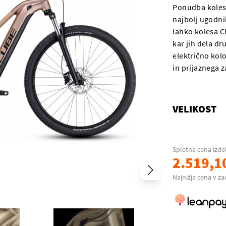
Ponudba koles
najbolj ugodnih
lahko kolesa C
kar jih dela dr
električno kol
in prijaznega z
VELIKOST
Spletna cena izde
2.519,1
Najnižja cena v za