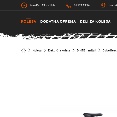
Pon-Pet: 13 h - 19 h
01 721 13 94
Ihansk
KOLESA
DODATNA OPREMA
DELI ZA KOLESA
Kolesa
Električna kolesa
E-MTB hardtail
Cube Reac