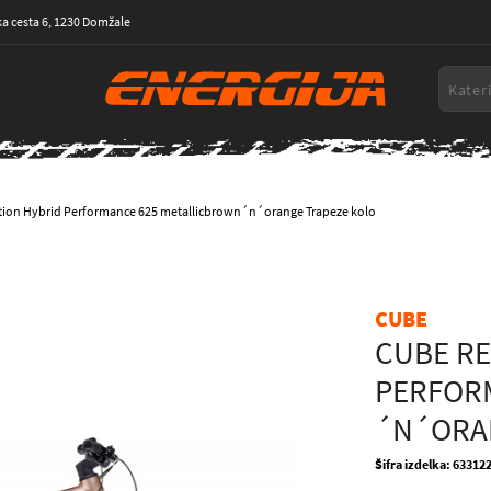
a cesta 6, 1230 Domžale
tion Hybrid Performance 625 metallicbrown´n´orange Trapeze kolo
CUBE
CUBE RE
PERFOR
´N´ORA
Šifra izdelka: 63312