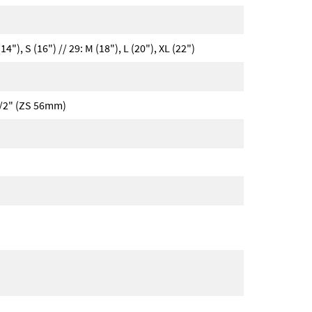
14"), S (16") // 29: M (18"), L (20"), XL (22")
1/2" (ZS 56mm)