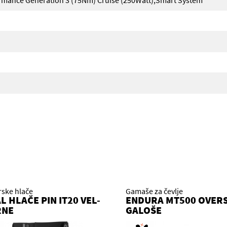
ormance Generation 3 (75Nm) Cruise (250Watt),Smart System
rske hlače
Gamaše za čevlje
L HLAČE PIN IT20 VEL-
ENDURA MT500 OVER
RNE
GALOŠE