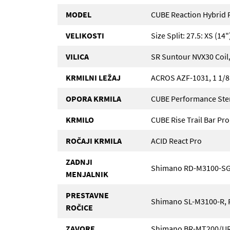
MODEL
CUBE Reaction Hybrid 
VELIKOSTI
Size Split: 27.5: XS (14"
VILICA
SR Suntour NVX30 Coi
KRMILNI LEŽAJ
ACROS AZF-1031, 1 1/8"
OPORA KRMILA
CUBE Performance St
KRMILO
CUBE Rise Trail Bar Pr
ROČAJI KRMILA
ACID React Pro
ZADNJI
Shimano RD-M3100-SG
MENJALNIK
PRESTAVNE
Shimano SL-M3100-R, R
ROČICE
ZAVORE
Shimano BR-MT200/UR30