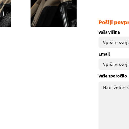
Pošlji povp
Vaša višina
Email
Vaše sporočilo