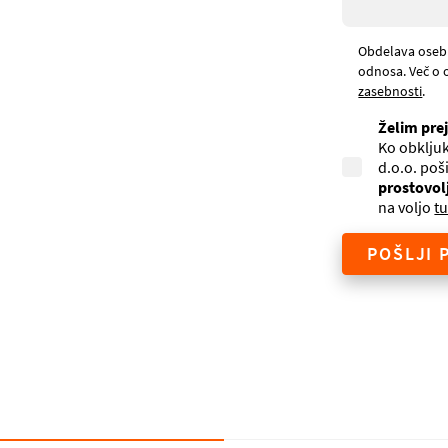
Obdelava oseb
odnosa. Več o 
zasebnosti
.
Želim pre
Ko obkljuk
d.o.o. poš
prostovol
na voljo
tu
POŠLJI 