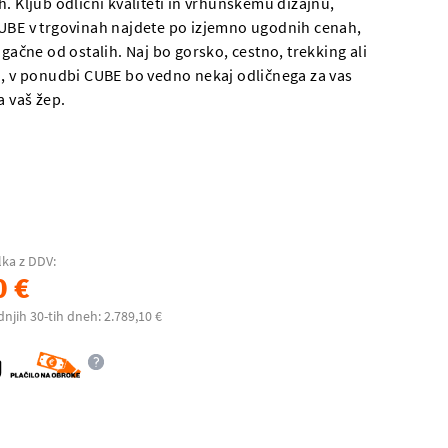
. Kljub odlični kvaliteti in vrhunskemu dizajnu,
UBE v trgovinah najdete po izjemno ugodnih cenah,
ugačne od ostalih. Naj bo gorsko, cestno, trekking ali
o, v ponudbi CUBE bo vedno nekaj odličnega za vas
a vaš žep.
lka z DDV:
0 €
dnjih 30-tih dneh: 2.789,10 €