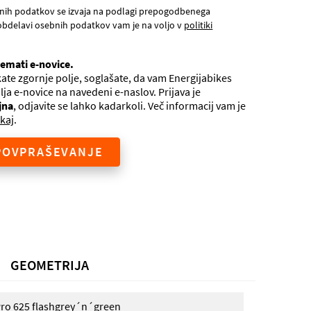
nih podatkov se izvaja na podlagi prepogodbenega
obdelavi osebnih podatkov vam je na voljo v
politiki
jemati e-novice.
ate zgornje polje, soglašate, da vam Energijabikes
ilja e-novice na navedeni e-naslov. Prijava je
jna
, odjavite se lahko kadarkoli. Več informacij vam je
kaj
.
POVPRAŠEVANJE
GEOMETRIJA
Pro 625 flashgrey´n´green