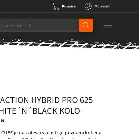
Košarica
Moj račun
ACTION HYBRID PRO 625
HITE´N´BLACK KOLO
219
 CUBE je na kolesarskem trgu poznana kot ena