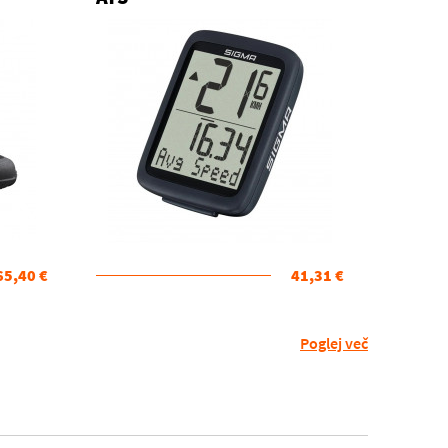
65,40 €
41,31 €
Poglej več