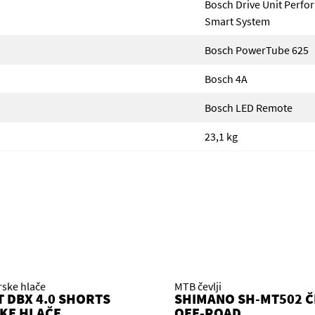
Bosch Drive Unit Perfo
Smart System
Bosch PowerTube 625
Bosch 4A
Bosch LED Remote
23,1 kg
rske hlače
MTB čevlji
T DBX 4.0 SHORTS
SHIMANO SH-MT502 Č
KE HLAČE
OFF-ROAD