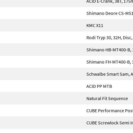
ACID E-Crank, 38T, 17
Shimano Deore CS-M51
KMC X11
Rodi Tryp 30, 32H, Disc
Shimano HB-MT400-B, 
Shimano FH-MT400-B, 1
Schwalbe Smart Sam, Ac
ACID PP MTB
Natural Fit Sequence
CUBE Performance Pos
CUBE Screwlock Semi I