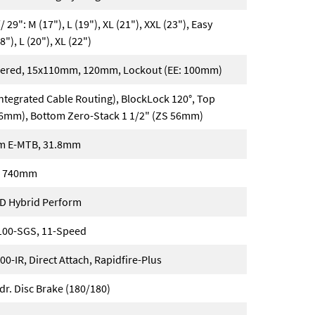
// 29": M (17"), L (19"), XL (21"), XXL (23"), Easy
8"), L (20"), XL (22")
apered, 15x110mm, 120mm, Lockout (EE: 100mm)
ntegrated Cable Routing), BlockLock 120°, Top
56mm), Bottom Zero-Stack 1 1/2" (ZS 56mm)
m E-MTB, 31.8mm
o, 740mm
ID Hybrid Perform
00-SGS, 11-Speed
-IR, Direct Attach, Rapidfire-Plus
. Disc Brake (180/180)