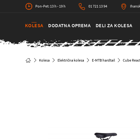
Pon-Pet: 13 h - 19 h
01 721 13 94
Ihansk
KOLESA
DODATNA OPREMA
DELI ZA KOLESA
Kolesa
Električna kolesa
E-MTB hardtail
Cube React