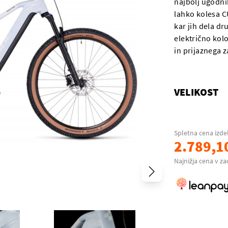
najbolj ugodnih
lahko kolesa C
kar jih dela dr
električno kol
in prijaznega z
VELIKOST
Spletna cena izde
2.789,1
Najnižja cena v za