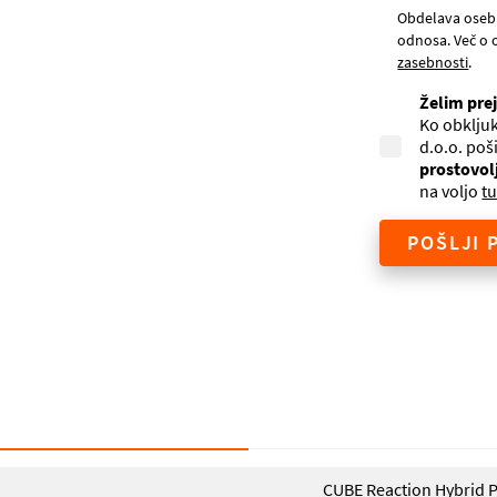
Obdelava oseb
odnosa. Več o 
zasebnosti
.
Želim pre
Ko obkljuk
d.o.o. poš
prostovol
na voljo
tu
POŠLJI 
CUBE Reaction Hybrid 