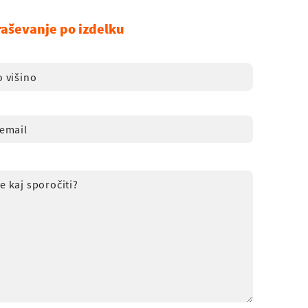
raševanje po izdelku