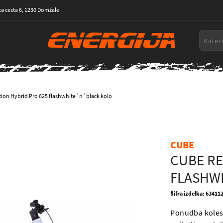
a cesta 6, 1230 Domžale
ion Hybrid Pro 625 flashwhite´n´black kolo
CUBE
CUBE RE
FLASHW
Šifra izdelka: 63411
Ponudba koles