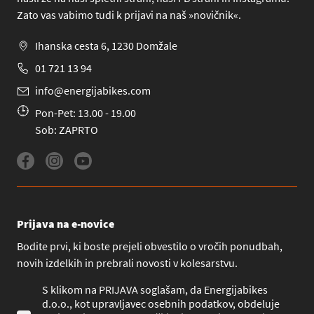
Zato vas vabimo tudi k prijavi na naš »novičnik«.
Ihanska cesta 6, 1230 Domžale
01 721 13 94
info@energijabikes.com
Pon-Pet: 13.00 - 19.00
Sob: ZAPRTO
Prijava na e-novice
Bodite prvi, ki boste prejeli obvestilo o vročih ponudbah,
novih izdelkih in prebrali novosti v kolesarstvu.
S klikom na PRIJAVA soglašam, da Energijabikes
d.o.o., kot upravljavec osebnih podatkov, obdeluje