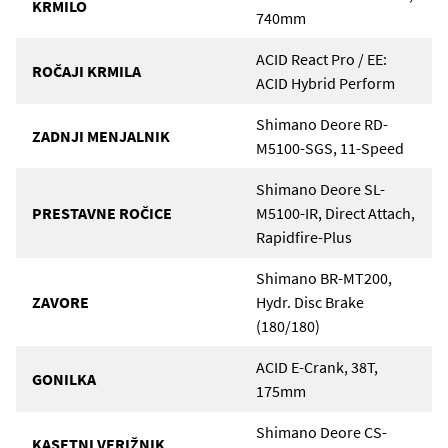
KRMILO
740mm
ACID React Pro / EE:
ROČAJI KRMILA
ACID Hybrid Perform
Shimano Deore RD-
ZADNJI MENJALNIK
M5100-SGS, 11-Speed
Shimano Deore SL-
PRESTAVNE ROČICE
M5100-IR, Direct Attach,
Rapidfire-Plus
Shimano BR-MT200,
ZAVORE
Hydr. Disc Brake
(180/180)
ACID E-Crank, 38T,
GONILKA
175mm
Shimano Deore CS-
KASETNI VERIŽNIK