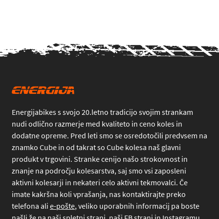
Energijabikes s svojo 20.letno tradicijo svojim strankam
nudi odlično razmerje med kvaliteto in ceno koles in
dodatne opreme. Pred leti smo se osredotočili predvsem na
znamko Cube in od takrat so Cube kolesa naš glavni
produkt v trgovini. Stranke cenijo našo strokovnost in
znanje na področju kolesarstva, saj smo vsi zaposleni
aktivni kolesarji in nekateri celo aktivni tekmovalci. Če
imate kakršna koli vprašanja, nas kontaktirajte preko
telefona
ali
e-pošte
, veliko uporabnih informacij pa boste
našli že na naši spletni strani, naši FB strani in Instagramu.