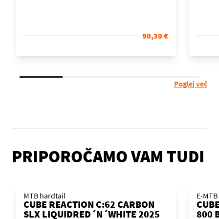
90,30 €
Poglej več
PRIPOROČAMO VAM TUDI
MTB hardtail
E-MTB 
CUBE REACTION C:62 CARBON
CUBE
SLX LIQUIDRED´N´WHITE 2025
800 