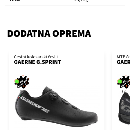
DODATNA OPREMA
Cestni kolesarski čevlji
MTB če
GAERNE G.SPRINT
GAER