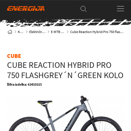
Kolesa
Električna kolesa
E-MTB hardtail
Cube Reaction Hybrid Pro 750 flashgrey´n´green kolo
CUBE
CUBE REACTION HYBRID PRO
750 FLASHGREY´N´GREEN KOLO
Šifra izdelka: 63410315