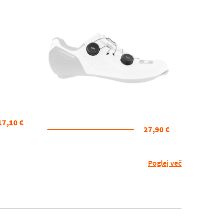
17,10 €
27,90 €
Poglej več