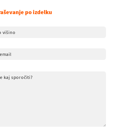
raševanje po izdelku