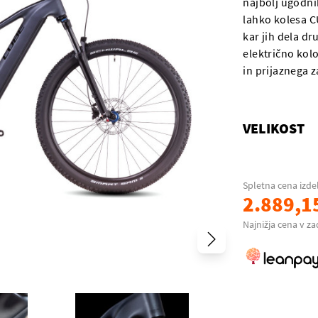
najbolj ugodnih
lahko kolesa C
kar jih dela dr
električno kol
in prijaznega z
VELIKOST
Spletna cena izde
2.889,1
Najnižja cena v za