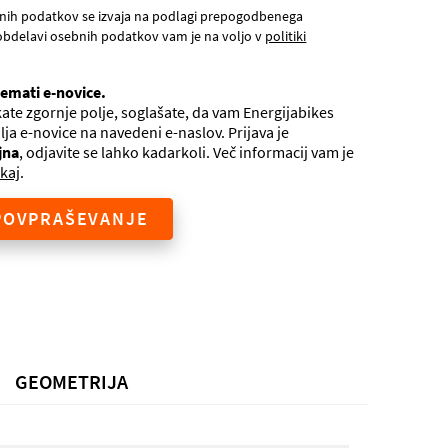
nih podatkov se izvaja na podlagi prepogodbenega
obdelavi osebnih podatkov vam je na voljo v
politiki
jemati e-novice.
ate zgornje polje, soglašate, da vam Energijabikes
ilja e-novice na navedeni e-naslov. Prijava je
jna
, odjavite se lahko kadarkoli. Več informacij vam je
kaj
.
POVPRAŠEVANJE
GEOMETRIJA