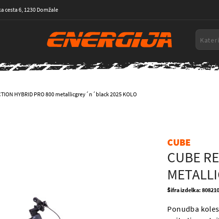
a cesta 6, 1230 Domžale
TION HYBRID PRO 800 metallicgrey´n´black 2025 KOLO
CUBE
CUBE RE
METALLI
Šifra izdelka: 8082
Ponudba koles