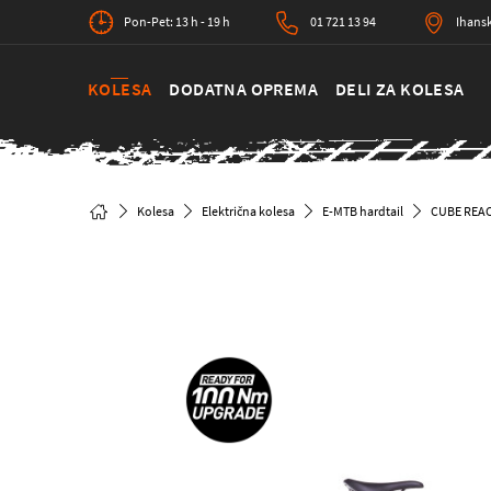
Pon-Pet: 13 h - 19 h
01 721 13 94
Ihansk
KOLESA
DODATNA OPREMA
DELI ZA KOLESA
Kolesa
Električna kolesa
E-MTB hardtail
CUBE REAC