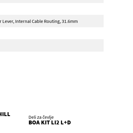
 Lever, Internal Cable Routing, 31.6mm
HILL
Deli za čevlje
BOA KIT LI2 L+D