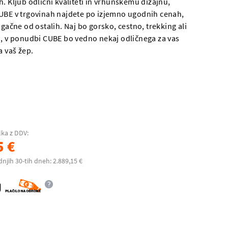
. Kljub odlični kvaliteti in vrhunskemu dizajnu,
UBE v trgovinah najdete po izjemno ugodnih cenah,
ugačne od ostalih. Naj bo gorsko, cestno, trekking ali
o, v ponudbi CUBE bo vedno nekaj odličnega za vas
a vaš žep.
lka z DDV:
5 €
dnjih 30-tih dneh: 2.889,15 €