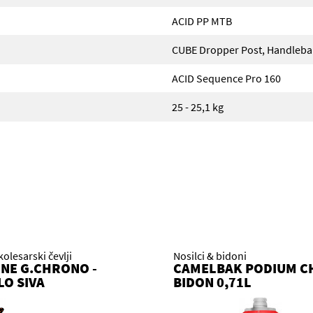
ACID PP MTB
CUBE Dropper Post, Handlebar
ACID Sequence Pro 160
25 - 25,1 kg
kolesarski čevlji
Nosilci & bidoni
NE G.CHRONO -
CAMELBAK PODIUM C
LO SIVA
BIDON 0,71L