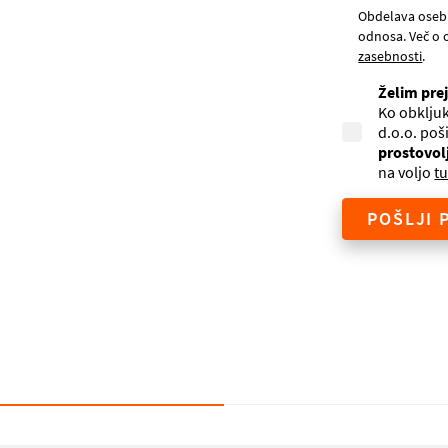
Obdelava oseb
odnosa. Več o 
zasebnosti
.
Želim pre
Ko obkljuk
d.o.o. poš
prostovol
na voljo
tu
POŠLJI 