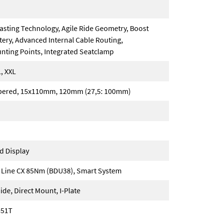
asting Technology, Agile Ride Geometry, Boost
tery, Advanced Internal Cable Routing,
nting Points, Integrated Seatclamp
L, XXL
Tapered, 15x110mm, 120mm (27,5: 100mm)
d Display
 Line CX 85Nm (BDU38), Smart System
de, Direct Mount, I-Plate
-51T