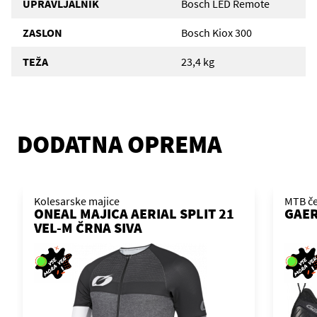
UPRAVLJALNIK
Bosch LED Remote
ZASLON
Bosch Kiox 300
TEŽA
23,4 kg
DODATNA OPREMA
Kolesarske majice
MTB če
ONEAL MAJICA AERIAL SPLIT 21
GAER
VEL-M ČRNA SIVA