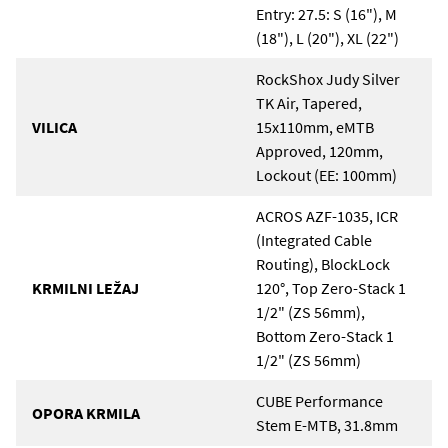
Entry: 27.5: S (16"), M
(18"), L (20"), XL (22")
RockShox Judy Silver
TK Air, Tapered,
VILICA
15x110mm, eMTB
Approved, 120mm,
Lockout (EE: 100mm)
ACROS AZF-1035, ICR
(Integrated Cable
Routing), BlockLock
KRMILNI LEŽAJ
120°, Top Zero-Stack 1
1/2" (ZS 56mm),
Bottom Zero-Stack 1
1/2" (ZS 56mm)
CUBE Performance
OPORA KRMILA
Stem E-MTB, 31.8mm