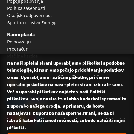
Pogoji poslovanja
Politika zasebnosti
Okoljska odgovornost
Športno društvo Energija
Načini plačila
Po povzetju
Predračun
Plačilne kartice
Na naši spletni strani uporabljamo piškotke in podobne
Plačilo na obroke Leanpay
tehnologije, ki nam omogočajo pridobivanje podatkov
Plačilo na obroke s karticami
o vas. Uporabljamo različne piškotke, pri čemer
uporabo piškotkov na naši spletni strani izbirate sami.
Več o uporabi piškotkov najdete v naši
Politiki
piškotkov
. Svoje nastavitve lahko kadarkoli spremenite
z uporabo našega orodja. V primeru, da boste
nadaljevali z uporabo naše spletne strani, ne da bi
izbrali katerkoli izmed možnosti, se bodo naložili nujni
piškotki.