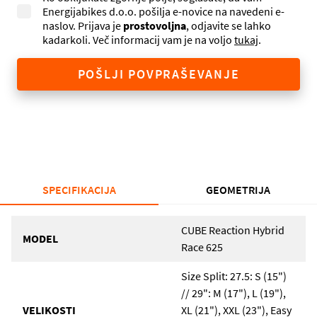
Energijabikes d.o.o. pošilja e-novice na navedeni e-
naslov. Prijava je
prostovoljna
, odjavite se lahko
kadarkoli. Več informacij vam je na voljo
tukaj
.
POŠLJI POVPRAŠEVANJE
SPECIFIKACIJA
GEOMETRIJA
CUBE Reaction Hybrid
MODEL
Race 625
Size Split: 27.5: S (15")
// 29": M (17"), L (19"),
VELIKOSTI
XL (21"), XXL (23"), Easy