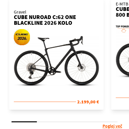
E-MTB 
CUBE
Gravel
800 
CUBE NUROAD C:62 ONE
KOL
BLACKLINE 2026 KOLO
2.199,00 €
Poglej več