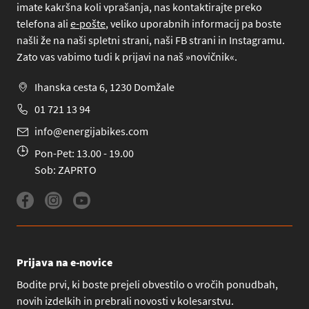
imate kakršna koli vprašanja, nas kontaktirajte preko
telefona
ali
e-pošte
, veliko uporabnih informacij pa boste
našli že na naši spletni strani, naši FB strani in Instagramu.
Zato vas vabimo tudi k prijavi na naš »novičnik«.
Ihanska cesta 6, 1230 Domžale
01 721 13 94
info@energijabikes.com
Pon-Pet: 13.00 - 19.00
Sob: ZAPRTO
Prijava na e-novice
Bodite prvi, ki boste prejeli obvestilo o vročih ponudbah,
novih izdelkih in prebrali novosti v kolesarstvu.