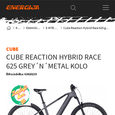
Kolesa
Električna kolesa
E-MTB hardtail
Cube Reaction Hybrid Race 625 grey´n´metal kolo
CUBE
CUBE REACTION HYBRID RACE
625 GREY´N´METAL KOLO
Šifra izdelka: 63420219