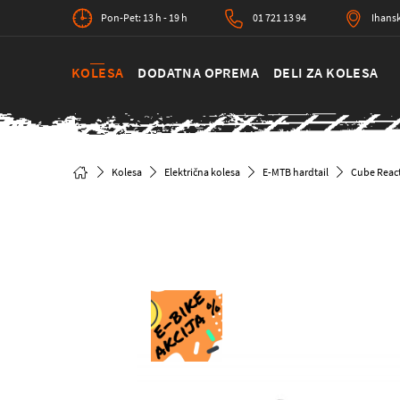
Pon-Pet: 13 h - 19 h
01 721 13 94
Ihansk
KOLESA
DODATNA OPREMA
DELI ZA KOLESA
Kolesa
Električna kolesa
E-MTB hardtail
Cube React