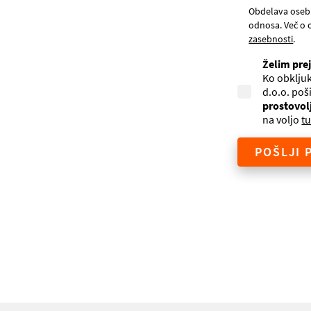
Obdelava oseb
odnosa. Več o 
zasebnosti
.
Želim pre
Ko obkljuk
d.o.o. poš
prostovol
na voljo
tu
POŠLJI 