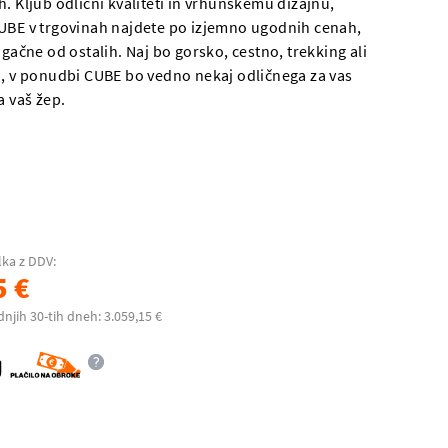
. Kljub odlični kvaliteti in vrhunskemu dizajnu,
UBE v trgovinah najdete po izjemno ugodnih cenah,
ugačne od ostalih. Naj bo gorsko, cestno, trekking ali
o, v ponudbi CUBE bo vedno nekaj odličnega za vas
a vaš žep.
lka z DDV:
5 €
dnjih 30-tih dneh: 3.059,15 €