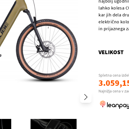
najbolj ugodnih
lahko kolesa C
kar jih dela dr
električno kol
in prijaznega z
VELIKOST
Spletna cena izde
3.059,1
Najnižja cena v za