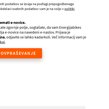
nih podatkov se izvaja na podlagi prepogodbenega
obdelavi osebnih podatkov vam je na voljo v
politiki
jemati e-novice.
ate zgornje polje, soglašate, da vam Energijabikes
ilja e-novice na navedeni e-naslov. Prijava je
jna
, odjavite se lahko kadarkoli. Več informacij vam je
kaj
.
POVPRAŠEVANJE