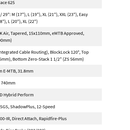
Race 625
// 29": M (17"), L (19"), XL (21"), XXL (23"), Easy
8"), L (20"), XL (22")
TK Air, Tapered, 15x110mm, eMTB Approved,
100mm)
ntegrated Cable Routing), BlockLock 120°, Top
56mm), Bottom Zero-Stack 1 1/2" (ZS 56mm)
m E-MTB, 31.8mm
o, 740mm
ID Hybrid Perform
SGS, ShadowPlus, 12-Speed
-IR, Direct Attach, Rapidfire-Plus