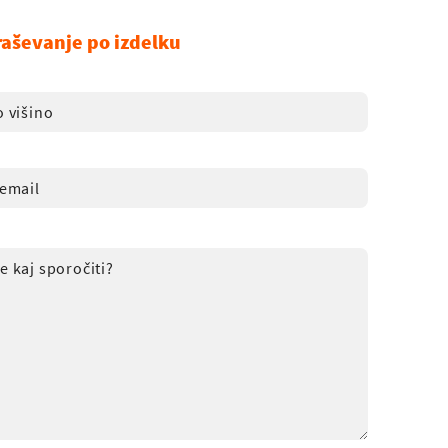
raševanje po izdelku