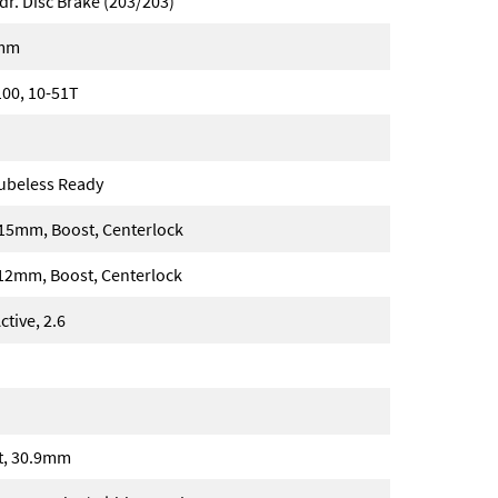
. Disc Brake (203/203)
5mm
00, 10-51T
Tubeless Ready
15mm, Boost, Centerlock
2mm, Boost, Centerlock
tive, 2.6
t, 30.9mm