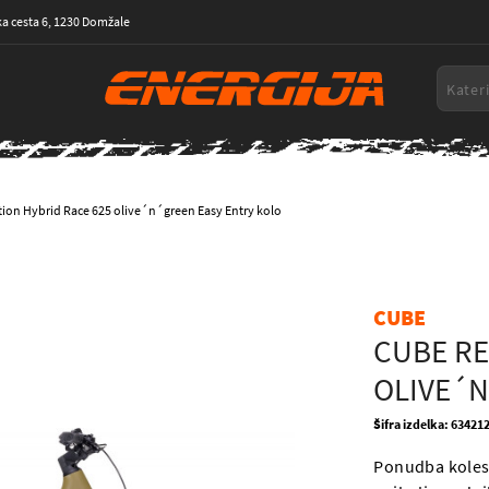
a cesta 6, 1230 Domžale
ion Hybrid Race 625 olive´n´green Easy Entry kolo
CUBE
CUBE RE
OLIVE´N
Šifra izdelka: 6342
Ponudba koles