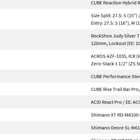
CUBE Reaction Hybrid 
Size Split: 27.5: S (15") 
Entry: 27.5: S (16"), M (1
RockShox Judy Silver 
120mm, Lockout (EE: 
ACROS AZF-1035, ICR (I
Zero-Stack 1 1/2" (ZS 
CUBE Performance Ste
CUBE Rise Trail Bar Pr
ACID React Pro / EE: AC
Shimano XT RD-M8100-
Shimano Deore SL-M6100