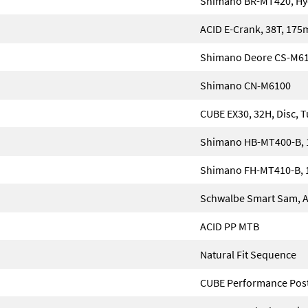
Shimano BR-MT420, Hydr
ACID E-Crank, 38T, 17
Shimano Deore CS-M61
Shimano CN-M6100
CUBE EX30, 32H, Disc, 
Shimano HB-MT400-B, 
Shimano FH-MT410-B, 1
Schwalbe Smart Sam, Ac
ACID PP MTB
Natural Fit Sequence
CUBE Performance Pos