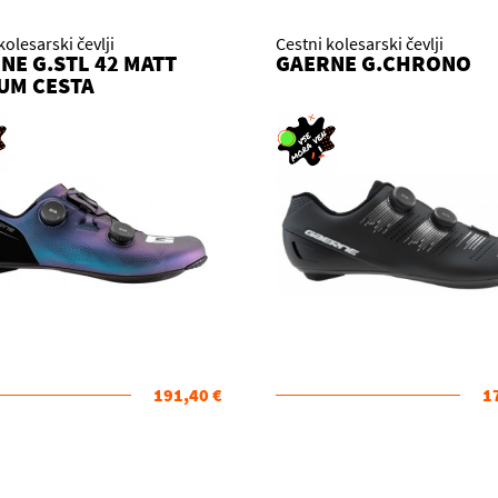
kolesarski čevlji
Cestni kolesarski čevlji
NE G.STL 42 MATT
GAERNE G.CHRONO
IUM CESTA
191,40 €
1