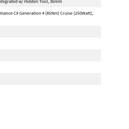
ntegrated w/ Hidden Tool, 36mm
rmance CX Generation 4 (85Nm) Cruise (250Watt),