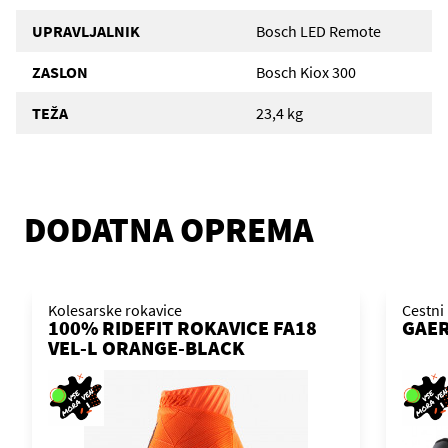
UPRAVLJALNIK
Bosch LED Remote
ZASLON
Bosch Kiox 300
TEŽA
23,4 kg
DODATNA OPREMA
Kolesarske rokavice
Cestni 
100% RIDEFIT ROKAVICE FA18
GAER
VEL-L ORANGE-BLACK