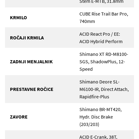
Stem E-MTB, 31.8mm
CUBE Rise Trail Bar Pro,
KRMILO
740mm
ACID React Pro / EE:
ROČAJI KRMILA
ACID Hybrid Perform
Shimano XT RD-M8100-
ZADNJI MENJALNIK
SGS, ShadowPlus, 12-
Speed
Shimano Deore SL-
PRESTAVNE ROČICE
M6100-IR, Direct Attach,
Rapidfire-Plus
Shimano BR-MT420,
ZAVORE
Hydr. Disc Brake
(203/203)
ACID E-Crank, 38T,