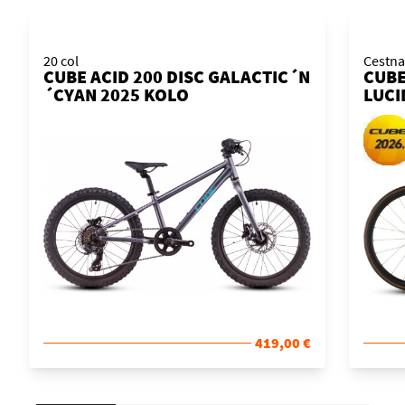
20 col
Cestna
CUBE ACID 200 DISC GALACTIC´N
CUBE
´CYAN 2025 KOLO
LUCI
KOL
419,00 €