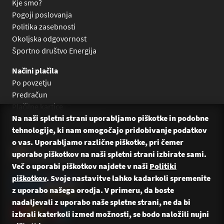
Kje smo?
Pogoji poslovanja
Politika zasebnosti
Okoljska odgovornost
Športno društvo Energija
Načini plačila
Po povzetju
Predračun
Plačilne kartice
Na naši spletni strani uporabljamo piškotke in podobne
Plačilo na obroke Leanpay
tehnologije, ki nam omogočajo pridobivanje podatkov
Plačilo na obroke s karticami
o vas. Uporabljamo različne piškotke, pri čemer
uporabo piškotkov na naši spletni strani izbirate sami.
Več o uporabi piškotkov najdete v naši
Politiki
piškotkov
. Svoje nastavitve lahko kadarkoli spremenite
z uporabo našega orodja. V primeru, da boste
nadaljevali z uporabo naše spletne strani, ne da bi
izbrali katerkoli izmed možnosti, se bodo naložili nujni