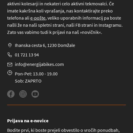
aktivni kolesarji in nekateri celo aktivni tekmovalci. Če
imate kakršna koli vprašanja, nas kontaktirajte preko
telefona
ali
e-pošte
, veliko uporabnih informacij pa boste
našli že na naši spletni strani, naši FB strani in Instagramu.
Zato vas vabimo tudi k prijavi na naš »novičnik«.
Ihanska cesta 6, 1230 Domžale
01 721 13 94
info@energijabikes.com
Pon-Pet: 13.00 - 19.00
Sob: ZAPRTO
Prijava na e-novice
Bodite prvi, ki boste prejeli obvestilo o vročih ponudbah,