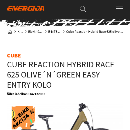
Kolesa
Električna kolesa
E-MTB hardtail
Cube Reaction Hybrid Race 625 olive´n´green Easy Entry kolo
CUBE
CUBE REACTION HYBRID RACE
625 OLIVE´N´GREEN EASY
ENTRY KOLO
Šifra izdelka: 63421220EE