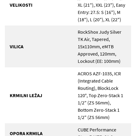
VELIKOSTI
XL (21"), XXL (23"), Easy
Entry: 27.5: S (16"), M
(18"), L (20"), XL (22")
RockShox Judy Silver
TK Air, Tapered,
VILICA
15x110mm, eMTB
Approved, 120mm,
Lockout (EE: 100mm)
ACROS AZF-1035, ICR
(Integrated Cable
Routing), BlockLock
KRMILNI LEŽAJ
120°, Top Zero-Stack 1
1/2" (ZS 56mm),
Bottom Zero-Stack 1
1/2" (ZS 56mm)
CUBE Performance
OPORA KRMILA