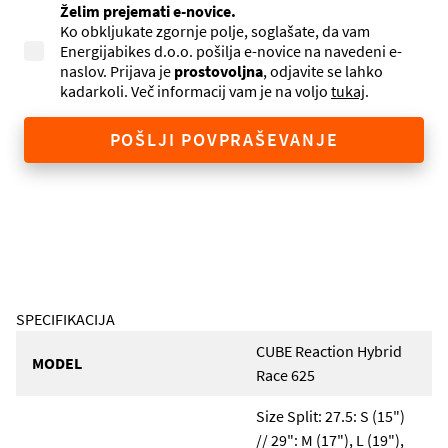
Želim prejemati e-novice.
Ko obkljukate zgornje polje, soglašate, da vam
Energijabikes d.o.o. pošilja e-novice na navedeni e-
naslov. Prijava je
prostovoljna
, odjavite se lahko
kadarkoli. Več informacij vam je na voljo
tukaj
.
POŠLJI POVPRAŠEVANJE
SPECIFIKACIJA
CUBE Reaction Hybrid
MODEL
Race 625
Size Split: 27.5: S (15")
// 29": M (17"), L (19"),