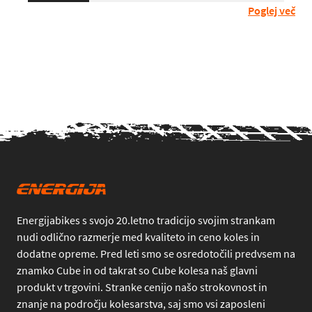
Poglej več
Energijabikes s svojo 20.letno tradicijo svojim strankam
nudi odlično razmerje med kvaliteto in ceno koles in
dodatne opreme. Pred leti smo se osredotočili predvsem na
znamko Cube in od takrat so Cube kolesa naš glavni
produkt v trgovini. Stranke cenijo našo strokovnost in
znanje na področju kolesarstva, saj smo vsi zaposleni