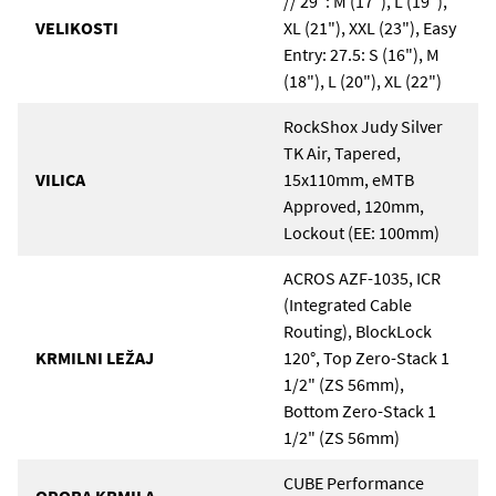
// 29": M (17"), L (19"),
VELIKOSTI
XL (21"), XXL (23"), Easy
Entry: 27.5: S (16"), M
(18"), L (20"), XL (22")
RockShox Judy Silver
TK Air, Tapered,
VILICA
15x110mm, eMTB
Approved, 120mm,
Lockout (EE: 100mm)
ACROS AZF-1035, ICR
(Integrated Cable
Routing), BlockLock
KRMILNI LEŽAJ
120°, Top Zero-Stack 1
1/2" (ZS 56mm),
Bottom Zero-Stack 1
1/2" (ZS 56mm)
CUBE Performance