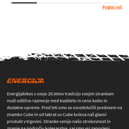
Poglej več
Energijabikes s svojo 20.letno tradicijo svojim strankam
nudi odlično razmerje med kvaliteto in ceno koles in
dodatne opreme. Pred leti smo se osredotočili predvsem na
znamko Cube in od takrat so Cube kolesa naš glavni
produkt v trgovini. Stranke cenijo našo strokovnost in
znanje na področju kolesarstva, saj smo vsi zaposleni