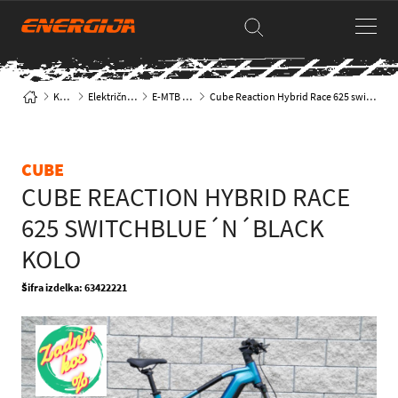
Kolesa
Električna kolesa
E-MTB hardtail
Cube Reaction Hybrid Race 625 switchblue´n´black kolo
CUBE
CUBE REACTION HYBRID RACE
625 SWITCHBLUE´N´BLACK
KOLO
Šifra izdelka: 63422221