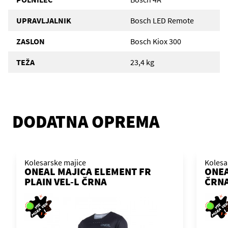
UPRAVLJALNIK
Bosch LED Remote
ZASLON
Bosch Kiox 300
TEŽA
23,4 kg
DODATNA OPREMA
Kolesarske majice
Kolesa
ONEAL MAJICA ELEMENT FR
ONEA
PLAIN VEL-L ČRNA
ČRNA