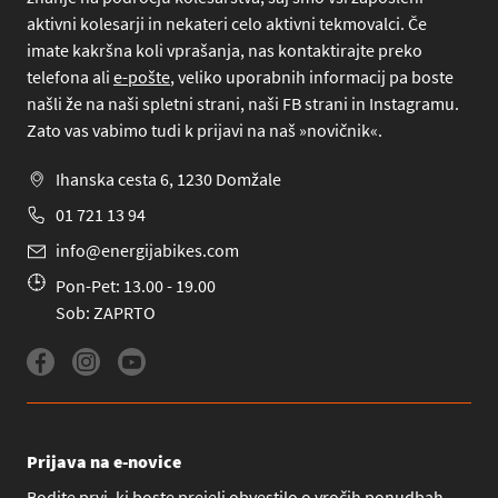
aktivni kolesarji in nekateri celo aktivni tekmovalci. Če
imate kakršna koli vprašanja, nas kontaktirajte preko
telefona
ali
e-pošte
, veliko uporabnih informacij pa boste
našli že na naši spletni strani, naši FB strani in Instagramu.
Zato vas vabimo tudi k prijavi na naš »novičnik«.
Ihanska cesta 6, 1230 Domžale
01 721 13 94
info@energijabikes.com
Pon-Pet: 13.00 - 19.00
Sob: ZAPRTO
Prijava na e-novice
Bodite prvi, ki boste prejeli obvestilo o vročih ponudbah,