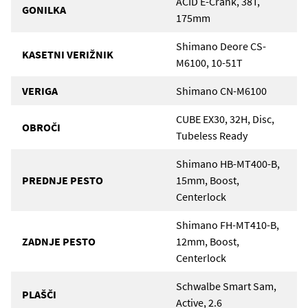
ACID E-Crank, 38T,
GONILKA
175mm
Shimano Deore CS-
KASETNI VERIŽNIK
M6100, 10-51T
VERIGA
Shimano CN-M6100
CUBE EX30, 32H, Disc,
OBROČI
Tubeless Ready
Shimano HB-MT400-B,
PREDNJE PESTO
15mm, Boost,
Centerlock
Shimano FH-MT410-B,
ZADNJE PESTO
12mm, Boost,
Centerlock
Schwalbe Smart Sam,
PLAŠČI
Active, 2.6