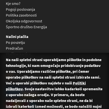
Kje smo?
Pogoji poslovanja
Politika zasebnosti
Okoljska odgovornost
Športno društvo Energija
Načini plačila
Po povzetju
Predračun
Plačilne kartice
Na naši spletni strani uporabljamo piškotke in podobne
Plačilo na obroke Leanpay
tehnologije, ki nam omogočajo pridobivanje podatkov
Plačilo na obroke s karticami
o vas. Uporabljamo različne piškotke, pri čemer
uporabo piškotkov na naši spletni strani izbirate sami.
Več o uporabi piškotkov najdete v naši
Politiki
piškotkov
. Svoje nastavitve lahko kadarkoli spremenite
z uporabo našega orodja. V primeru, da boste
nadaljevali z uporabo naše spletne strani, ne da bi
izbrali katerkoli izmed možnosti, se bodo naložili nujni