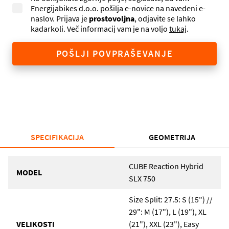
Energijabikes d.o.o. pošilja e-novice na navedeni e-
naslov. Prijava je
prostovoljna
, odjavite se lahko
kadarkoli. Več informacij vam je na voljo
tukaj
.
POŠLJI POVPRAŠEVANJE
SPECIFIKACIJA
GEOMETRIJA
CUBE Reaction Hybrid
MODEL
SLX 750
Size Split: 27.5: S (15") //
29": M (17"), L (19"), XL
VELIKOSTI
(21"), XXL (23"), Easy