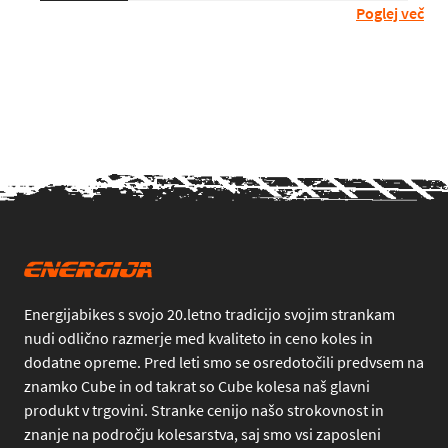
Poglej več
Energijabikes s svojo 20.letno tradicijo svojim strankam
nudi odlično razmerje med kvaliteto in ceno koles in
dodatne opreme. Pred leti smo se osredotočili predvsem na
znamko Cube in od takrat so Cube kolesa naš glavni
produkt v trgovini. Stranke cenijo našo strokovnost in
znanje na področju kolesarstva, saj smo vsi zaposleni