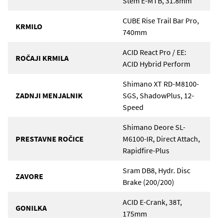
Stem E-MTB, 31.8mm
CUBE Rise Trail Bar Pro,
KRMILO
740mm
ACID React Pro / EE:
ROČAJI KRMILA
ACID Hybrid Perform
Shimano XT RD-M8100-
ZADNJI MENJALNIK
SGS, ShadowPlus, 12-
Speed
Shimano Deore SL-
PRESTAVNE ROČICE
M6100-IR, Direct Attach,
Rapidfire-Plus
Sram DB8, Hydr. Disc
ZAVORE
Brake (200/200)
ACID E-Crank, 38T,
GONILKA
175mm