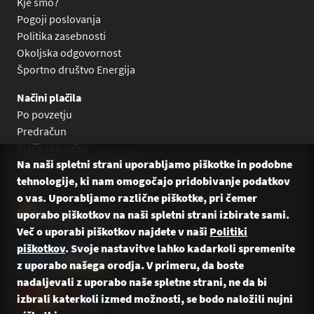
Kje smo?
Pogoji poslovanja
Politika zasebnosti
Okoljska odgovornost
Športno društvo Energija
Načini plačila
Po povzetju
Predračun
Plačilne kartice
Na naši spletni strani uporabljamo piškotke in podobne
Plačilo na obroke Leanpay
tehnologije, ki nam omogočajo pridobivanje podatkov
Plačilo na obroke s karticami
o vas. Uporabljamo različne piškotke, pri čemer
uporabo piškotkov na naši spletni strani izbirate sami.
Več o uporabi piškotkov najdete v naši
Politiki
piškotkov
. Svoje nastavitve lahko kadarkoli spremenite
z uporabo našega orodja. V primeru, da boste
nadaljevali z uporabo naše spletne strani, ne da bi
izbrali katerkoli izmed možnosti, se bodo naložili nujni