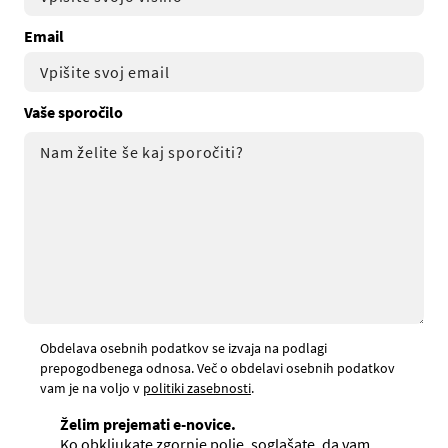
Email
Vaše sporočilo
Obdelava osebnih podatkov se izvaja na podlagi
prepogodbenega odnosa. Več o obdelavi osebnih podatkov
vam je na voljo v
politiki zasebnosti
.
Želim prejemati e-novice.
Ko obkljukate zgornje polje, soglašate, da vam