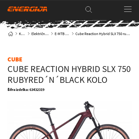
Kolesa
Električna kolesa
E-MTB hardtail
Cube Reaction Hybrid SLX 750 rubyred´n´black kolo
CUBE
CUBE REACTION HYBRID SLX 750
RUBYRED´N´BLACK KOLO
Šifra izdelka: 63432319