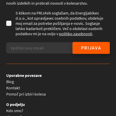
novih izdelkih in prebrali novosti v kolesarstvu.
S klikom na PRIJAVA soglašam, da Energijabikes
d.o.o., kot upravljavec osebnih podatkov, obdeluje
moj email za potrebe pošiljanja e-novic. Soglasje
lahko kadarkoli prekličem. Več o obdelavi osebnih
podatkov mi je na voljo v
politiko zasebnosti
.
PRIJAVA
Uporabne povezave
Blog
Kontakt
Pomoč pri izbiri kolesa
O podjetju
Kdo smo?