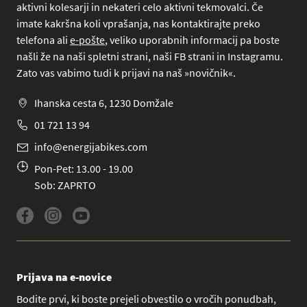
aktivni kolesarji in nekateri celo aktivni tekmovalci. Če
imate kakršna koli vprašanja, nas kontaktirajte preko
telefona
ali
e-pošte
, veliko uporabnih informacij pa boste
našli že na naši spletni strani, naši FB strani in Instagramu.
Zato vas vabimo tudi k prijavi na naš »novičnik«.
Ihanska cesta 6, 1230 Domžale
01 721 13 94
info@energijabikes.com
Pon-Pet: 13.00 - 19.00
Sob: ZAPRTO
Prijava na e-novice
Bodite prvi, ki boste prejeli obvestilo o vročih ponudbah,