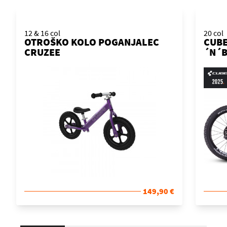
12 & 16 col
20 col
OTROŠKO KOLO POGANJALEC
CUBE
CRUZEE
´N´B
149,90 €