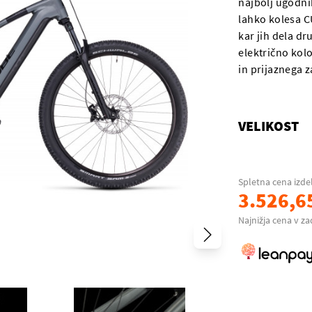
najbolj ugodnih
lahko kolesa C
kar jih dela dr
električno kol
in prijaznega z
VELIKOST
Spletna cena izde
3.526,6
Najnižja cena v za