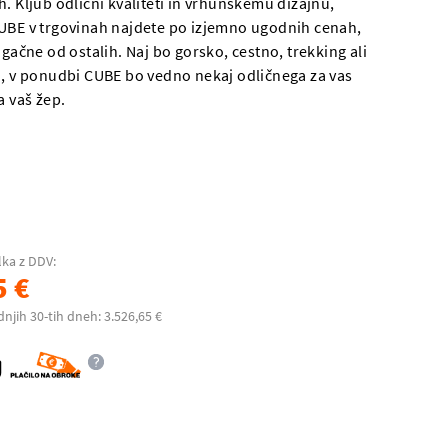
. Kljub odlični kvaliteti in vrhunskemu dizajnu,
UBE v trgovinah najdete po izjemno ugodnih cenah,
ugačne od ostalih. Naj bo gorsko, cestno, trekking ali
o, v ponudbi CUBE bo vedno nekaj odličnega za vas
a vaš žep.
lka z DDV:
5 €
dnjih 30-tih dneh: 3.526,65 €