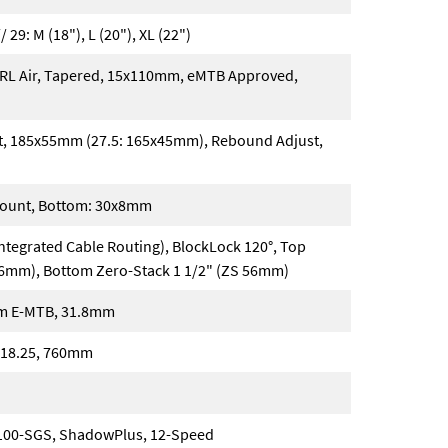
// 29: M (18"), L (20"), XL (22")
 RL Air, Tapered, 15x110mm, eMTB Approved,
t, 185x55mm (27.5: 165x45mm), Rebound Adjust,
ount, Bottom: 30x8mm
ntegrated Cable Routing), BlockLock 120°, Top
56mm), Bottom Zero-Stack 1 1/2" (ZS 56mm)
m E-MTB, 31.8mm
318.25, 760mm
00-SGS, ShadowPlus, 12-Speed