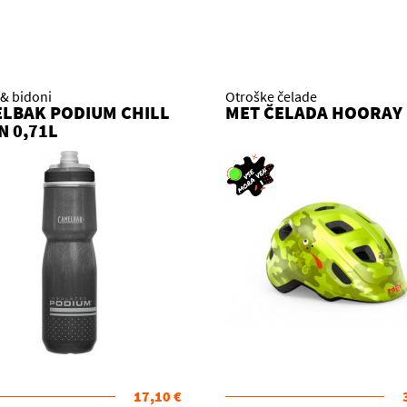
 & bidoni
Otroške čelade
LBAK PODIUM CHILL
MET ČELADA HOORAY
N 0,71L
17,10 €