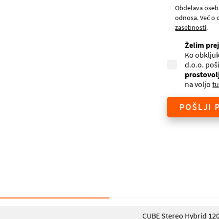
Obdelava oseb
odnosa. Več o 
zasebnosti
.
Želim pre
Ko obkljuk
d.o.o. poš
prostovol
na voljo
tu
POŠLJI 
CUBE Stereo Hybrid 120