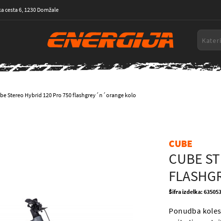
a cesta 6, 1230 Domžale
be Stereo Hybrid 120 Pro 750 flashgrey´n´orange kolo
CUBE
CUBE ST
FLASHG
Šifra izdelka: 63505
Ponudba koles