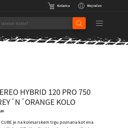
Košarica
Moj račun
EREO HYBRID 120 PRO 750
REY´N´ORANGE KOLO
320
 CUBE je na kolesarskem trgu poznana kot ena