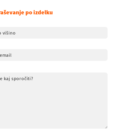
raševanje po izdelku