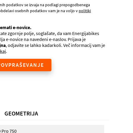
nih podatkov se izvaja na podlagi prepogodbenega
obdelavi osebnih podatkov vam je na voljo v
politiki
jemati e-novice.
ate zgornje polje, soglašate, da vam Energijabikes
ilja e-novice na navedeni e-naslov. Prijava je
jna
, odjavite se lahko kadarkoli. Več informacij vam je
kaj
.
POVPRAŠEVANJE
GEOMETRIJA
 Pro 750