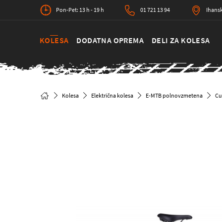
Pon-Pet: 13 h - 19 h
01 721 13 94
Ihansk
KOLESA
DODATNA OPREMA
DELI ZA KOLESA
Kolesa
Električna kolesa
E-MTB polnovzmetena
Cu