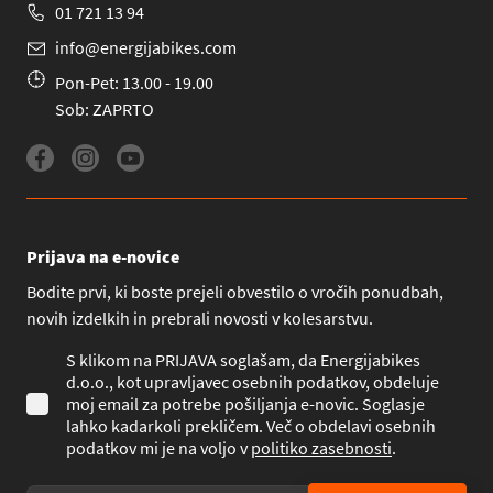
01 721 13 94
info@energijabikes.com
Pon-Pet: 13.00 - 19.00
Sob: ZAPRTO
Prijava na e-novice
Bodite prvi, ki boste prejeli obvestilo o vročih ponudbah,
novih izdelkih in prebrali novosti v kolesarstvu.
S klikom na PRIJAVA soglašam, da Energijabikes
d.o.o., kot upravljavec osebnih podatkov, obdeluje
moj email za potrebe pošiljanja e-novic. Soglasje
lahko kadarkoli prekličem. Več o obdelavi osebnih
podatkov mi je na voljo v
politiko zasebnosti
.