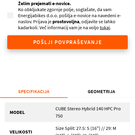
Želim prejemati e-novice.
Ko obkljukate zgornje polje, soglašate, da vam
Energijabikes d.o.o. pošilja e-novice na navedeni e-
naslov. Prijava je
prostovoljna
, odjavite se lahko
kadarkoli. Več informacij vam je na voljo
tukaj
.
POŠLJI POVPRAŠEVANJE
SPECIFIKACIJA
GEOMETRIJA
CUBE Stereo Hybrid 140 HPC Pro
MODEL
750
Size Split: 27.5: S (16") // 29: M
VELIKOSTI