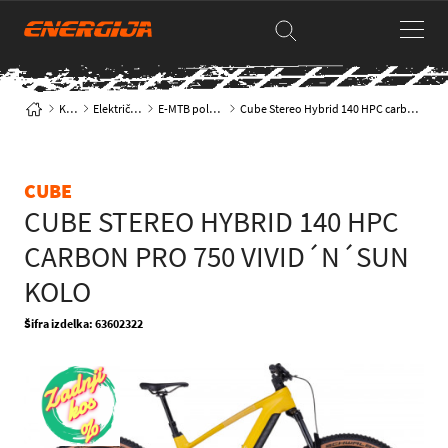
Kolesa
Električna kolesa
E-MTB polnovzmetena
Cube Stereo Hybrid 140 HPC carbon Pro 750 vivid´n´sun kolo
CUBE
CUBE STEREO HYBRID 140 HPC
CARBON PRO 750 VIVID´N´SUN
KOLO
Šifra izdelka: 63602322