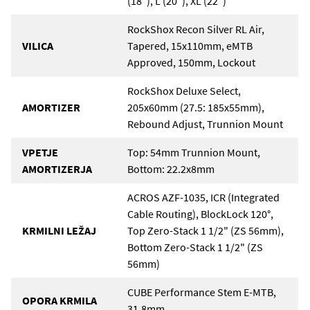
(18"), L (20"), XL (22")
RockShox Recon Silver RL Air,
VILICA
Tapered, 15x110mm, eMTB
Approved, 150mm, Lockout
RockShox Deluxe Select,
AMORTIZER
205x60mm (27.5: 185x55mm),
Rebound Adjust, Trunnion Mount
VPETJE
Top: 54mm Trunnion Mount,
AMORTIZERJA
Bottom: 22.2x8mm
ACROS AZF-1035, ICR (Integrated
Cable Routing), BlockLock 120°,
KRMILNI LEŽAJ
Top Zero-Stack 1 1/2" (ZS 56mm),
Bottom Zero-Stack 1 1/2" (ZS
56mm)
CUBE Performance Stem E-MTB,
OPORA KRMILA
31.8mm