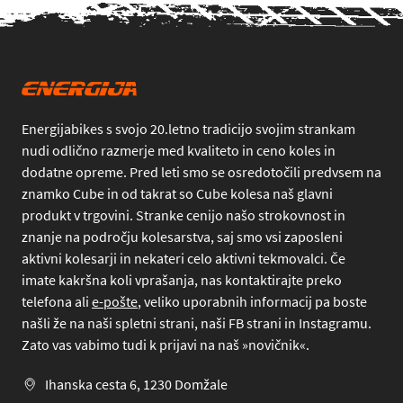
Energijabikes s svojo 20.letno tradicijo svojim strankam
nudi odlično razmerje med kvaliteto in ceno koles in
dodatne opreme. Pred leti smo se osredotočili predvsem na
znamko Cube in od takrat so Cube kolesa naš glavni
produkt v trgovini. Stranke cenijo našo strokovnost in
znanje na področju kolesarstva, saj smo vsi zaposleni
aktivni kolesarji in nekateri celo aktivni tekmovalci. Če
imate kakršna koli vprašanja, nas kontaktirajte preko
telefona
ali
e-pošte
, veliko uporabnih informacij pa boste
našli že na naši spletni strani, naši FB strani in Instagramu.
Zato vas vabimo tudi k prijavi na naš »novičnik«.
Ihanska cesta 6, 1230 Domžale