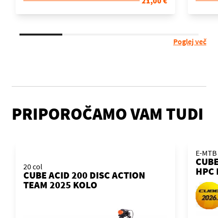
21,00 €
Poglej več
PRIPOROČAMO VAM TUDI
E-MTB
CUBE
20 col
HPC 
CUBE ACID 200 DISC ACTION
KOL
TEAM 2025 KOLO