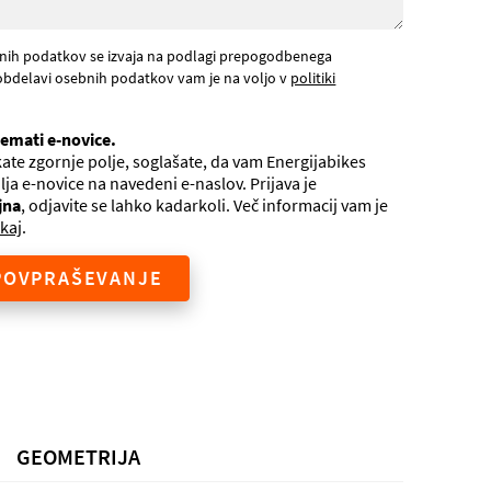
nih podatkov se izvaja na podlagi prepogodbenega
obdelavi osebnih podatkov vam je na voljo v
politiki
jemati e-novice.
ate zgornje polje, soglašate, da vam Energijabikes
ilja e-novice na navedeni e-naslov. Prijava je
jna
, odjavite se lahko kadarkoli. Več informacij vam je
kaj
.
POVPRAŠEVANJE
GEOMETRIJA