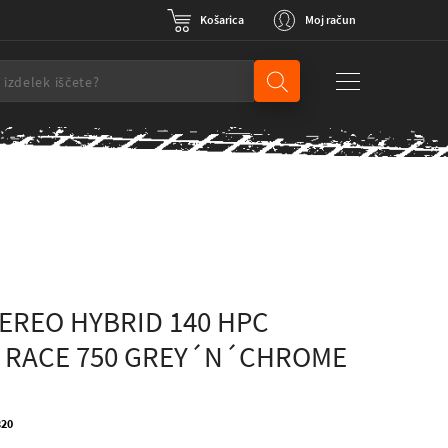
Košarica
Moj račun
EREO HYBRID 140 HPC
 RACE 750 GREY´N´CHROME
320