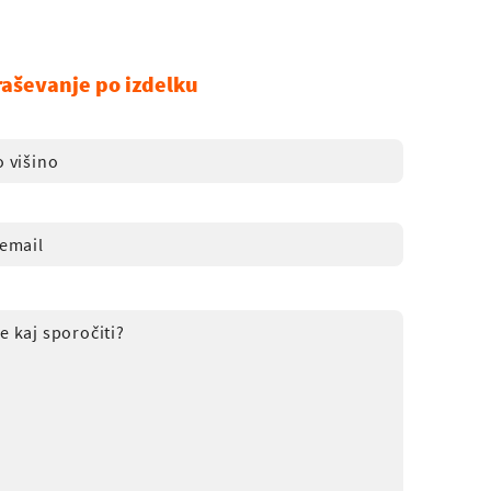
raševanje po izdelku