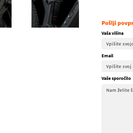
Pošlji povp
Vaša višina
Email
Vaše sporočilo