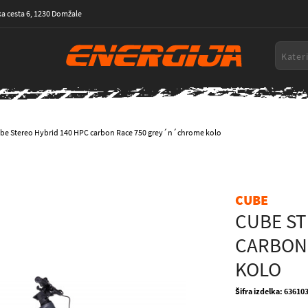
a cesta 6, 1230 Domžale
be Stereo Hybrid 140 HPC carbon Race 750 grey´n´chrome kolo
CUBE
CUBE ST
CARBON
KOLO
Šifra izdelka: 63610