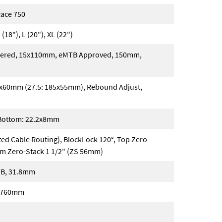
Race 750
 (18"), L (20"), XL (22")
Tapered, 15x110mm, eMTB Approved, 150mm,
5x60mm (27.5: 185x55mm), Rebound Adjust,
Bottom: 22.2x8mm
ed Cable Routing), BlockLock 120°, Top Zero-
om Zero-Stack 1 1/2" (ZS 56mm)
TB, 31.8mm
, 760mm