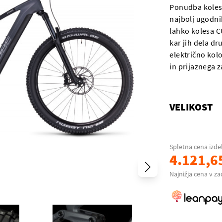
Ponudba koles
najbolj ugodnih
lahko kolesa C
kar jih dela dr
električno kol
in prijaznega z
VELIKOST
Spletna cena izde
4.121,6
Najnižja cena v za