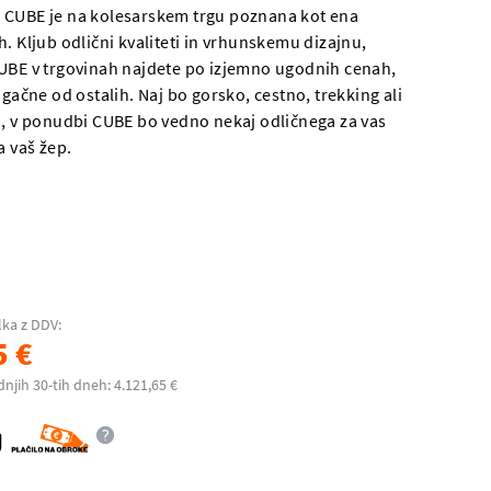
 CUBE je na kolesarskem trgu poznana kot ena
. Kljub odlični kvaliteti in vrhunskemu dizajnu,
UBE v trgovinah najdete po izjemno ugodnih cenah,
ugačne od ostalih. Naj bo gorsko, cestno, trekking ali
o, v ponudbi CUBE bo vedno nekaj odličnega za vas
a vaš žep.
lka z DDV:
5 €
dnjih 30-tih dneh: 4.121,65 €