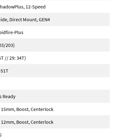
hadowPlus, 12-Speed
uide, Direct Mount, GEN4
idfire-Plus
03/203)
T // 29: 34T)
-51T
ss Ready
15mm, Boost, Centerlock
12mm, Boost, Centerlock
6