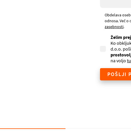
Obdelava oseb
odnosa. Več o 
zasebnosti
.
Želim pre
Ko obkljuk
d.o.o. poš
prostovol
na voljo
tu
POŠLJI 