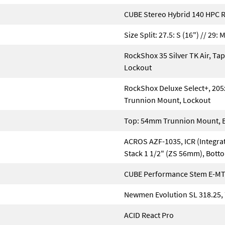
CUBE Stereo Hybrid 140 HPC 
Size Split: 27.5: S (16") // 29: M
RockShox 35 Silver TK Air, 
Lockout
RockShox Deluxe Select+, 20
Trunnion Mount, Lockout
Top: 54mm Trunnion Mount, 
ACROS AZF-1035, ICR (Integrat
Stack 1 1/2" (ZS 56mm), Bott
CUBE Performance Stem E-M
Newmen Evolution SL 318.25
ACID React Pro