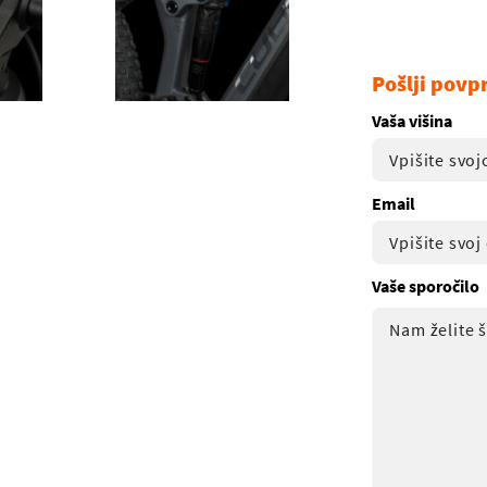
Pošlji povp
Vaša višina
Email
Vaše sporočilo