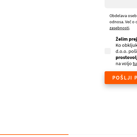
Obdelava oseb
odnosa. Več o 
zasebnosti
.
Želim pre
Ko obkljuk
d.o.o. poš
prostovol
na voljo
tu
POŠLJI 