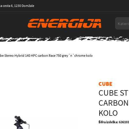
a cesta 6, 1230 Domžale
be Stereo Hybrid 140 HPC carbon Race 750 grey´n´chrome kolo
CUBE
CUBE ST
CARBON
KOLO
Šifra izdelka: 63610