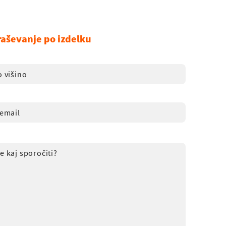
raševanje po izdelku