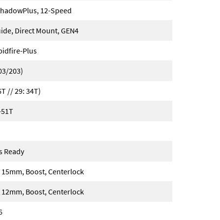
hadowPlus, 12-Speed
uide, Direct Mount, GEN4
idfire-Plus
03/203)
T // 29: 34T)
-51T
ss Ready
15mm, Boost, Centerlock
12mm, Boost, Centerlock
6