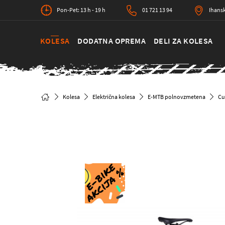
Pon-Pet: 13 h - 19 h
01 721 13 94
Ihansk
KOLESA
DODATNA OPREMA
DELI ZA KOLESA
Kolesa
Električna kolesa
E-MTB polnovzmetena
Cu