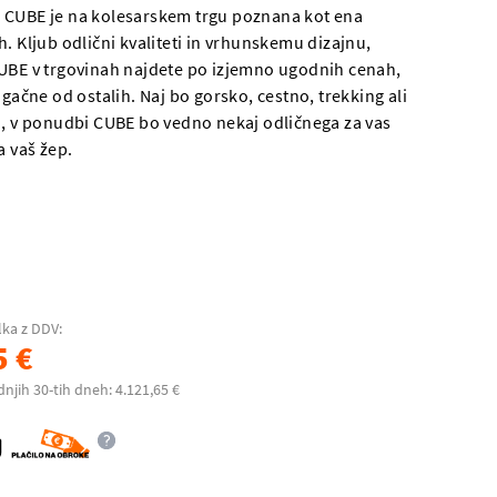
 CUBE je na kolesarskem trgu poznana kot ena
. Kljub odlični kvaliteti in vrhunskemu dizajnu,
UBE v trgovinah najdete po izjemno ugodnih cenah,
ugačne od ostalih. Naj bo gorsko, cestno, trekking ali
o, v ponudbi CUBE bo vedno nekaj odličnega za vas
a vaš žep.
lka z DDV:
5 €
dnjih 30-tih dneh: 4.121,65 €