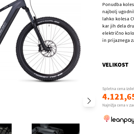
Ponudba koles
najbolj ugodnih
lahko kolesa C
kar jih dela dr
električno kol
in prijaznega z
VELIKOST
Spletna cena izde
4.121,6
Najnižja cena v za