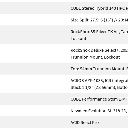
CUBE Stereo Hybrid 140 HPC 
Size Split: 27.5: S (16") // 29: M
RockShox 35 Silver TK Air, 
Lockout
RockShox Deluxe Select+, 20
Trunnion Mount, Lockout
Top: 54mm Trunnion Mount, 
ACROS AZF-1035, ICR (Integrat
Stack 1 1/2" (ZS 56mm), Bott
CUBE Performance Stem E-M
Newmen Evolution SL 318.25
ACID React Pro