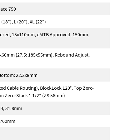
Race 750
 (18"), L (20"), XL (22")
Tapered, 15x110mm, eMTB Approved, 150mm,
5x60mm (27.5: 185x55mm), Rebound Adjust,
Bottom: 22.2x8mm
ed Cable Routing), BlockLock 120°, Top Zero-
om Zero-Stack 1 1/2" (ZS 56mm)
TB, 31.8mm
, 760mm