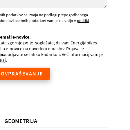
nih podatkov se izvaja na podlagi prepogodbenega
obdelavi osebnih podatkov vam je na voljo v
politiki
jemati e-novice.
ate zgornje polje, soglašate, da vam Energijabikes
ilja e-novice na navedeni e-naslov. Prijava je
jna
, odjavite se lahko kadarkoli. Več informacij vam je
kaj
.
POVPRAŠEVANJE
GEOMETRIJA