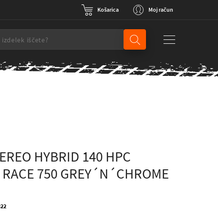
Košarica
Moj račun
EREO HYBRID 140 HPC
 RACE 750 GREY´N´CHROME
322