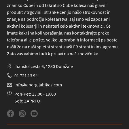
znamko Cube in od takrat so Cube kolesa naš glavni
produkt v trgovini. Stranke cenijo našo strokovnost in
znanje na področju kolesarstva, saj smo vsi zaposleni
aktivni kolesarji in nekateri celo aktivni tekmovalci. Če
imate kakršna koli vprašanja, nas kontaktirajte preko
telefona
ali
e-pošte
, veliko uporabnih informacij pa boste
našli že na naši spletni strani, naši FB strani in Instagramu.
Zato vas vabimo tudi k prijavi na naš »novičnik«.
Ihanska cesta 6, 1230 Domžale
01 721 13 94
info@energijabikes.com
Pon-Pet: 13.00 - 19.00
Sob: ZAPRTO