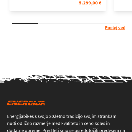
5.299,00 €
Poglej več
Energijabikes s svojo 20.letno tradicijo svojim strankam
nudi odlično razmerje med kvaliteto in ceno koles in
dodatne opreme. Pred leti smo se osredotočili predvsem na