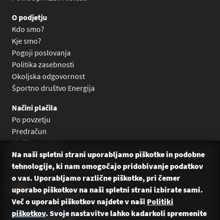
O podjetju
Kdo smo?
Kje smo?
Pogoji poslovanja
Politika zasebnosti
Okoljska odgovornost
Športno društvo Energija
Načini plačila
Po povzetju
Predračun
Plačilne kartice
Na naši spletni strani uporabljamo piškotke in podobne
Plačilo na obroke Leanpay
tehnologije, ki nam omogočajo pridobivanje podatkov
Plačilo na obroke s karticami
o vas. Uporabljamo različne piškotke, pri čemer
uporabo piškotkov na naši spletni strani izbirate sami.
Več o uporabi piškotkov najdete v naši
Politiki
piškotkov
. Svoje nastavitve lahko kadarkoli spremenite