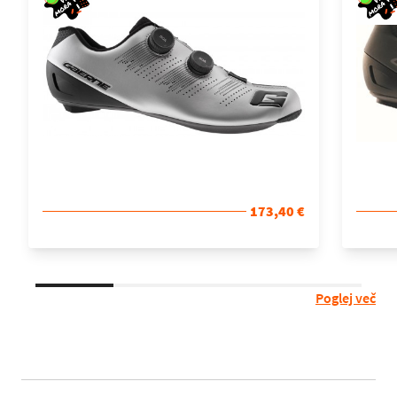
173,40 €
Poglej več