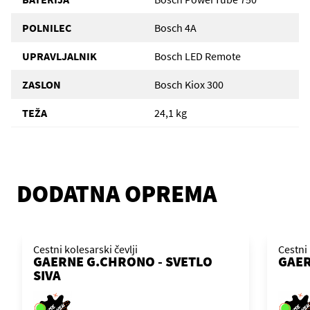
POLNILEC
Bosch 4A
UPRAVLJALNIK
Bosch LED Remote
ZASLON
Bosch Kiox 300
TEŽA
24,1 kg
DODATNA OPREMA
Cestni kolesarski čevlji
Cestni 
GAERNE G.CHRONO - SVETLO
GAER
SIVA