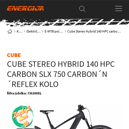
Kolesa
Električna kolesa
E-MTB polnovzmetena
Cube Stereo Hybrid 140 HPC carbon SLX 750 carbon´n´reflex kolo
CUBE
CUBE STEREO HYBRID 140 HPC
CARBON SLX 750 CARBON´N
´REFLEX KOLO
Šifra izdelka: 736300XL