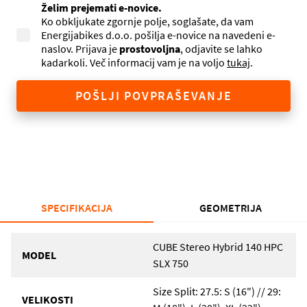
Želim prejemati e-novice.
Ko obkljukate zgornje polje, soglašate, da vam
Energijabikes d.o.o. pošilja e-novice na navedeni e-
naslov. Prijava je
prostovoljna
, odjavite se lahko
kadarkoli. Več informacij vam je na voljo
tukaj
.
POŠLJI POVPRAŠEVANJE
SPECIFIKACIJA
GEOMETRIJA
CUBE Stereo Hybrid 140 HPC
MODEL
SLX 750
Size Split: 27.5: S (16") // 29:
VELIKOSTI