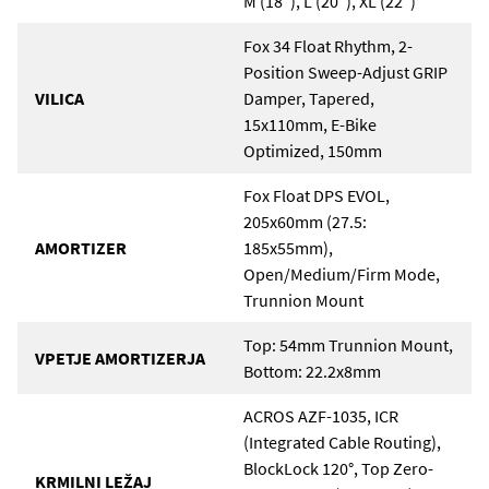
M (18"), L (20"), XL (22")
Fox 34 Float Rhythm, 2-
Position Sweep-Adjust GRIP
VILICA
Damper, Tapered,
15x110mm, E-Bike
Optimized, 150mm
Fox Float DPS EVOL,
205x60mm (27.5:
AMORTIZER
185x55mm),
Open/Medium/Firm Mode,
Trunnion Mount
Top: 54mm Trunnion Mount,
VPETJE AMORTIZERJA
Bottom: 22.2x8mm
ACROS AZF-1035, ICR
(Integrated Cable Routing),
BlockLock 120°, Top Zero-
KRMILNI LEŽAJ