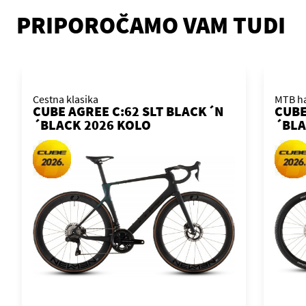
PRIPOROČAMO VAM TUDI
Cestna klasika
MTB ha
CUBE AGREE C:62 SLT BLACK´N
CUBE
´BLACK 2026 KOLO
´BLA