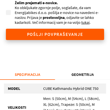
Želim prejemati e-novice.
Ko obkljukate zgornje polje, soglašate, da vam
Energijabikes d.o.o. pošilja e-novice na navedeni e-
naslov. Prijava je
prostovoljna
, odjavite se lahko
kadarkoli. Več informacij vam je na voljo
tukaj
.
POŠLJI POVPRAŠEVANJE
SPECIFIKACIJA
GEOMETRIJA
MODEL
CUBE Kathmandu Hybrid ONE 750
Men: S (50cm), M (54cm), L (58cm),
XL (62cm), Trapeze: S (50cm), M
VELIKOSTI