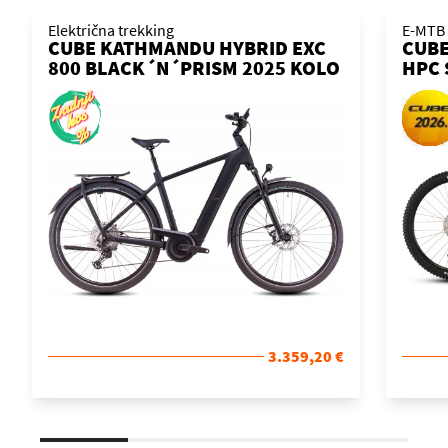
Električna trekking
E-MTB
CUBE KATHMANDU HYBRID EXC
CUBE
800 BLACK´N´PRISM 2025 KOLO
HPC 
´ORA
3.359,20 €