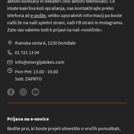
aktivni kolesarji in nekateri celo aktivni tekmovalci. Če
imate kakršna koli vprašanja, nas kontaktirajte preko
telefona
ali
e-pošte
, veliko uporabnih informacij pa boste
našli že na naši spletni strani, naši FB strani in Instagramu.
Zato vas vabimo tudi k prijavi na naš »novičnik«.
Ihanska cesta 6, 1230 Domžale
01 721 13 94
info@energijabikes.com
Pon-Pet: 13.00 - 19.00
Sob: ZAPRTO
Prijava na e-novice
Bodite prvi, ki boste prejeli obvestilo o vročih ponudbah,