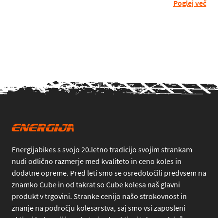
Poglej več
Energijabikes s svojo 20.letno tradicijo svojim strankam
nudi odlično razmerje med kvaliteto in ceno koles in
dodatne opreme. Pred leti smo se osredotočili predvsem na
znamko Cube in od takrat so Cube kolesa naš glavni
produkt v trgovini. Stranke cenijo našo strokovnost in
znanje na področju kolesarstva, saj smo vsi zaposleni