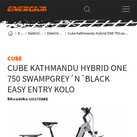
Kolesa
Električna kolesa
Električna trekking
Cube Kathmandu Hybrid ONE 750 swampgrey´n´black Easy Entry kolo
CUBE
CUBE KATHMANDU HYBRID ONE
750 SWAMPGREY´N´BLACK
EASY ENTRY KOLO
Šifra izdelka: 63117358EE