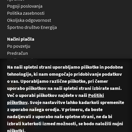
Pogoji poslovanja
Politika zasebnosti
Okoljska odgovornost
Športno društvo Energija
Načini plačila
Po povzetju
Predračun
Plačilne kartice
Na naši spletni strani uporabljamo piškotke in podobne
Plačilo na obroke Leanpay
tehnologije, ki nam omogočajo pridobivanje podatkov
Plačilo na obroke s karticami
o vas. Uporabljamo različne piškotke, pri čemer
uporabo piškotkov na naši spletni strani izbirate sami.
Več o uporabi piškotkov najdete v naši
Politiki
piškotkov
. Svoje nastavitve lahko kadarkoli spremenite
z uporabo našega orodja. V primeru, da boste
nadaljevali z uporabo naše spletne strani, ne da bi
izbrali katerkoli izmed možnosti, se bodo naložili nujni
piškotki.