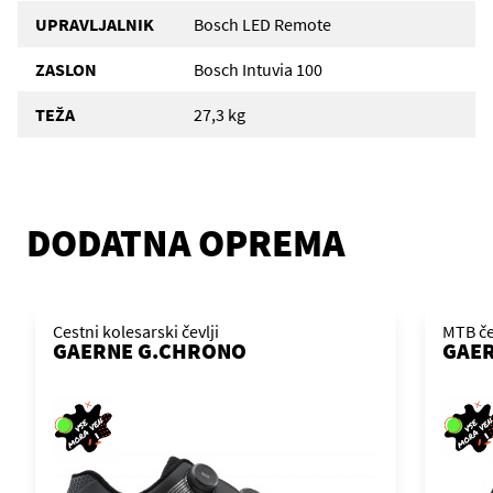
UPRAVLJALNIK
Bosch LED Remote
ZASLON
Bosch Intuvia 100
TEŽA
27,3 kg
DODATNA OPREMA
Cestni kolesarski čevlji
MTB če
GAERNE G.CHRONO
GAER