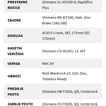
PRESTAVNE
Shimano SL-M3100-R, Rapidfire-
ROČICE
Plus
Shimano BR-MT200, Hydr. Disc
ZAVORE
Brake (180/180)
ACID E-Crank, 38T, 175mm (EE:
GONILKA
170mm)
KASETNI
Shimano CS-HG201, 11-36T
VERIŽNIK
VERIGA
KMC X9
Rodi Blackrock 23, 32H, Disc,
OBROČI
Tubeless Ready
PREDNJE
Shimano HB-TX505, QR, Centerlock
PESTO
ZADNJE PESTO
Shimano FH-TX505, QR, Centerlock