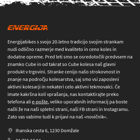
Energijabikes s svojo 20.letno tradicijo svojim strankam
nudi odlično razmerje med kvaliteto in ceno koles in
dodatne opreme. Pred leti smo se osredotočili predvsem na
znamko Cube in od takrat so Cube kolesa naš glavni
produkt v trgovini. Stranke cenijo našo strokovnost in
znanje na področju kolesarstva, saj smo vsi zaposleni
aktivni kolesarji in nekateri celo aktivni tekmovalci. Če
imate kakršna koli vprašanja, nas kontaktirajte preko
telefona
ali
e-pošte
, veliko uporabnih informacij pa boste
našli že na naši spletni strani, naši FB strani in Instagramu.
Zato vas vabimo tudi k prijavi na naš »novičnik«.
Ihanska cesta 6, 1230 Domžale