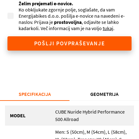
Želim prejemati e-novice.
Ko obkljukate zgornje polje, soglašate, da vam
Energijabikes d.o.o. pošilja e-novice na navedeni e-
naslov. Prijava je
prostovoljna
, odjavite se lahko
kadarkoli. Več informacij vam je na voljo
tukaj
.
POŠLJI POVPRAŠEVANJE
SPECIFIKACIJA
GEOMETRIJA
CUBE Nuride Hybrid Performance
MODEL
500 Allroad
Men: S (50cm), M (54cm), L (58cm),