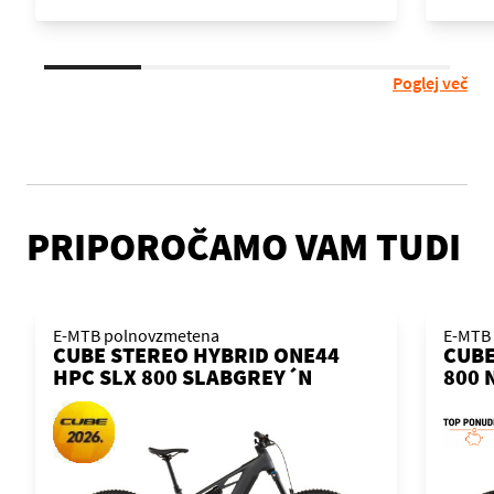
Poglej več
PRIPOROČAMO VAM TUDI
E-MTB polnovzmetena
E-MTB 
CUBE STEREO HYBRID ONE44
CUBE
HPC SLX 800 SLABGREY´N
800 
´ORANGE 2026 KOLO
KOL