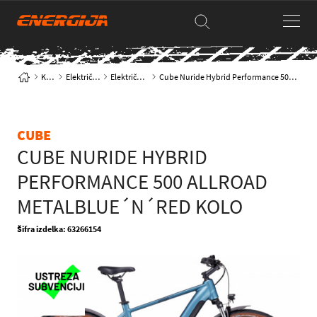
Kolesa
Električna kolesa
Električna trekking
Cube Nuride Hybrid Performance 500 Allroad metalblue´n´red kolo
CUBE
CUBE NURIDE HYBRID
PERFORMANCE 500 ALLROAD
METALBLUE´N´RED KOLO
Šifra izdelka: 63266154