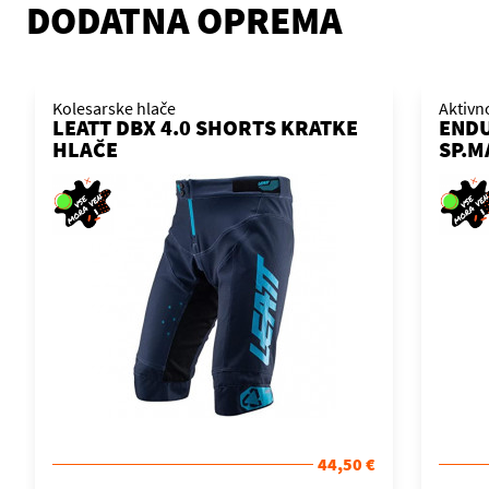
DODATNA OPREMA
Kolesarske hlače
Aktivn
LEATT DBX 4.0 SHORTS KRATKE
ENDU
HLAČE
SP.M
44,50 €