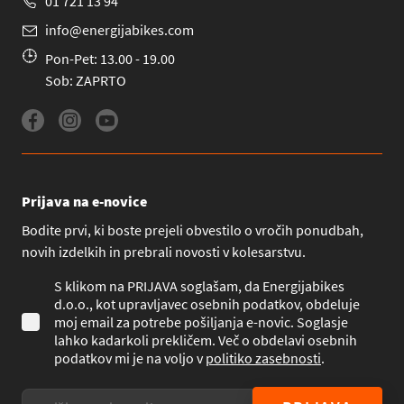
01 721 13 94
info@energijabikes.com
Pon-Pet: 13.00 - 19.00
Sob: ZAPRTO
Prijava na e-novice
Bodite prvi, ki boste prejeli obvestilo o vročih ponudbah,
novih izdelkih in prebrali novosti v kolesarstvu.
S klikom na PRIJAVA soglašam, da Energijabikes
d.o.o., kot upravljavec osebnih podatkov, obdeluje
moj email za potrebe pošiljanja e-novic. Soglasje
lahko kadarkoli prekličem. Več o obdelavi osebnih
podatkov mi je na voljo v
politiko zasebnosti
.