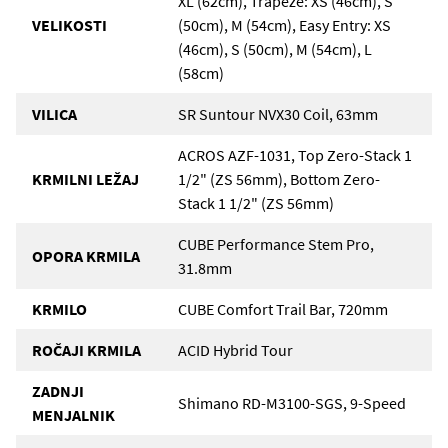
XL (62cm), Trapeze: XS (46cm), S
VELIKOSTI
(50cm), M (54cm), Easy Entry: XS
(46cm), S (50cm), M (54cm), L
(58cm)
VILICA
SR Suntour NVX30 Coil, 63mm
ACROS AZF-1031, Top Zero-Stack 1
KRMILNI LEŽAJ
1/2" (ZS 56mm), Bottom Zero-
Stack 1 1/2" (ZS 56mm)
CUBE Performance Stem Pro,
OPORA KRMILA
31.8mm
KRMILO
CUBE Comfort Trail Bar, 720mm
ROČAJI KRMILA
ACID Hybrid Tour
ZADNJI
Shimano RD-M3100-SGS, 9-Speed
MENJALNIK