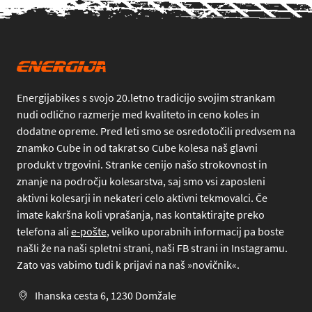
Energijabikes s svojo 20.letno tradicijo svojim strankam
nudi odlično razmerje med kvaliteto in ceno koles in
dodatne opreme. Pred leti smo se osredotočili predvsem na
znamko Cube in od takrat so Cube kolesa naš glavni
produkt v trgovini. Stranke cenijo našo strokovnost in
znanje na področju kolesarstva, saj smo vsi zaposleni
aktivni kolesarji in nekateri celo aktivni tekmovalci. Če
imate kakršna koli vprašanja, nas kontaktirajte preko
telefona
ali
e-pošte
, veliko uporabnih informacij pa boste
našli že na naši spletni strani, naši FB strani in Instagramu.
Zato vas vabimo tudi k prijavi na naš »novičnik«.
Ihanska cesta 6, 1230 Domžale