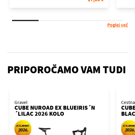
Poglej več
PRIPOROČAMO VAM TUDI
Gravel
Cestna
CUBE NUROAD EX BLUEIRIS´N
CUBE
´LILAC 2026 KOLO
BLAC