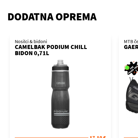
DODATNA OPREMA
Nosilci & bidoni
MTB če
CAMELBAK PODIUM CHILL
GAER
BIDON 0,71L
17,10 €