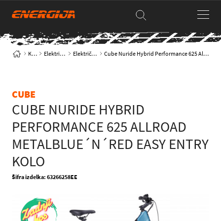
Kolesa
Električna kolesa
Električna trekking
Cube Nuride Hybrid Performance 625 Allroad metalblue´n´red Easy Entry kolo
CUBE
CUBE NURIDE HYBRID
PERFORMANCE 625 ALLROAD
METALBLUE´N´RED EASY ENTRY
KOLO
Šifra izdelka: 63266258EE