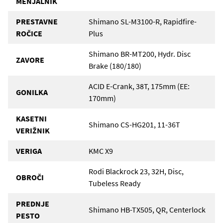
MENJALNIK
PRESTAVNE
Shimano SL-M3100-R, Rapidfire-
ROČICE
Plus
Shimano BR-MT200, Hydr. Disc
ZAVORE
Brake (180/180)
ACID E-Crank, 38T, 175mm (EE:
GONILKA
170mm)
KASETNI
Shimano CS-HG201, 11-36T
VERIŽNIK
VERIGA
KMC X9
Rodi Blackrock 23, 32H, Disc,
OBROČI
Tubeless Ready
PREDNJE
Shimano HB-TX505, QR, Centerlock
PESTO