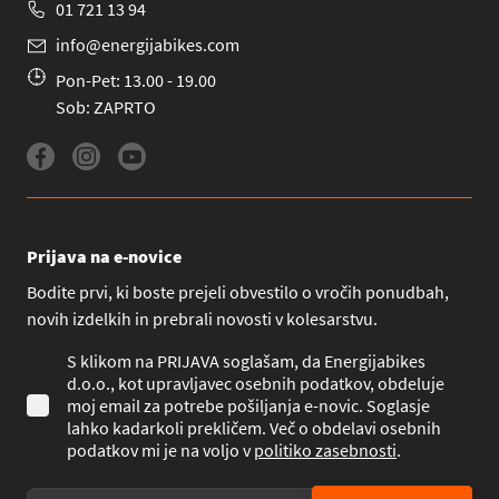
01 721 13 94
info@energijabikes.com
Pon-Pet: 13.00 - 19.00
Sob: ZAPRTO
Prijava na e-novice
Bodite prvi, ki boste prejeli obvestilo o vročih ponudbah,
novih izdelkih in prebrali novosti v kolesarstvu.
S klikom na PRIJAVA soglašam, da Energijabikes
d.o.o., kot upravljavec osebnih podatkov, obdeluje
moj email za potrebe pošiljanja e-novic. Soglasje
lahko kadarkoli prekličem. Več o obdelavi osebnih
podatkov mi je na voljo v
politiko zasebnosti
.