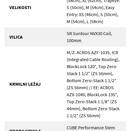
(58cm), XL (62cm), Trapeze:
VELIKOSTI
S (50cm), M (54cm), Easy
Entry: XS (46cm), S (50cm),
M (54cm), L (58cm)
SR Suntour NVX30 Coil,
VILICA
100mm
M/Z: ACROS AZF-1035, ICR
(Integrated Cable Routing),
BlockLock 120°, Top Zero-
Stack 1 1/2" (ZS 56mm),
Bottom Zero-Stack 1 1/2"
KRMILNI LEŽAJ
(ZS 56mm) // EE: ACROS
AZX-1040, BlockLock 135°,
Top Zero-Stack 1 1/8" (ZS
44mm), Bottom Zero-Stack
1 1/2" (ZS 56mm)
CUBE Performance Stem