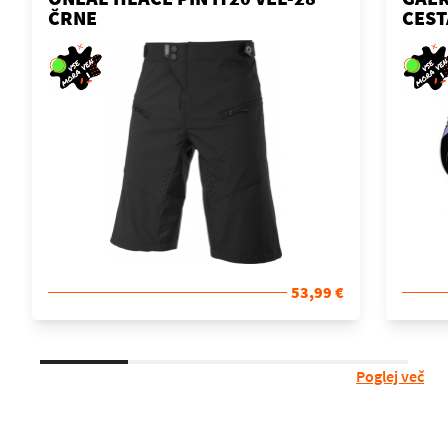
ČRNE
CEST
53,99 €
Poglej več