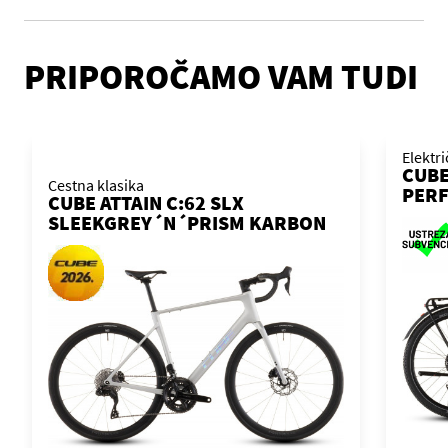
PRIPOROČAMO VAM TUDI
Elektr
CUBE
Cestna klasika
PERF
CUBE ATTAIN C:62 SLX
´N´B
SLEEKGREY´N´PRISM KARBON
KOL
2026 KOLO