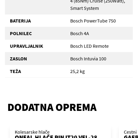
4 (85Nm) Cruise (250Watt),
Smart System
BATERIJA
Bosch PowerTube 750
POLNILEC
Bosch 4A
UPRAVLJALNIK
Bosch LED Remote
ZASLON
Bosch Intuvia 100
TEŽA
25,2 kg
DODATNA OPREMA
Kolesarske hlače
Cestni 
ONEAL HLAČE PIN IT20 VEL-28
GAER