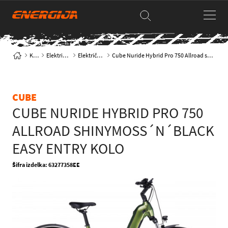
Kolesa
Električna kolesa
Električna trekking
Cube Nuride Hybrid Pro 750 Allroad shinymoss´n´black Easy Entry kolo
CUBE
CUBE NURIDE HYBRID PRO 750
ALLROAD SHINYMOSS´N´BLACK
EASY ENTRY KOLO
Šifra izdelka: 63277358EE