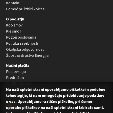
Kontakt
Pomoč pri izbiri kolesa
O podjetju
Kdo smo?
Kje smo?
Pogoji poslovanja
Politika zasebnosti
Okoljska odgovornost
Športno društvo Energija
Načini plačila
Po povzetju
Predračun
Plačilne kartice
Na naši spletni strani uporabljamo piškotke in podobne
Plačilo na obroke Leanpay
tehnologije, ki nam omogočajo pridobivanje podatkov
Plačilo na obroke s karticami
o vas. Uporabljamo različne piškotke, pri čemer
uporabo piškotkov na naši spletni strani izbirate sami.