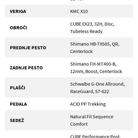
VERIGA
KMC X10
CUBE EX23, 32H, Disc,
OBROČI
Tubeless Ready
Shimano HB-TX505, QR,
PREDNJE PESTO
Centerlock
Shimano FH-MT400-B,
ZADNJE PESTO
12mm, Boost, Centerlock
Schwalbe G-One Allround,
PLAŠČI
RaceGuard, 57-622
PEDALA
ACID PP Trekking
Natural Fit Sequence
SEDEŽ
Comfort
CUBE Performance Post,