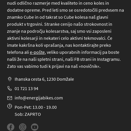
nudi odlično razmerje med kvaliteto in ceno koles in
dodatne opreme. Pred leti smo se osredotočili predvsem na
znamko Cube in od takrat so Cube kolesa naš glavni
produkt v trgovini. Stranke cenijo našo strokovnost in
znanje na področju kolesarstva, saj smo vsi zaposleni
aktivni kolesarji in nekateri celo aktivni tekmovalci. Če
imate kakršna koli vprašanja, nas kontaktirajte preko
telefona
ali
e-pošte
, veliko uporabnih informacij pa boste
našli že na naši spletni strani, naši FB strani in Instagramu.
Zato vas vabimo tudi k prijavi na naš »novičnik«.
Ihanska cesta 6, 1230 Domžale
01 721 13 94
info@energijabikes.com
Pon-Pet: 13.00 - 19.00
Sob: ZAPRTO