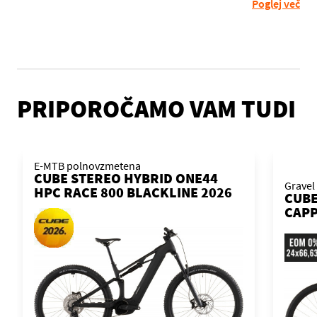
Poglej več
PRIPOROČAMO VAM TUDI
E-MTB polnovzmetena
CUBE STEREO HYBRID ONE44
Gravel
HPC RACE 800 BLACKLINE 2026
CUBE
KOLO
CAPP
KOL