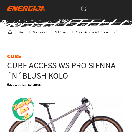
Kolesa
Gorska kolesa
MTB hardtail
Cube Access WS Pro sienna´n´blush kolo
CUBE
CUBE ACCESS WS PRO SIENNA
´N´BLUSH KOLO
Šifra izdelka: 62540016