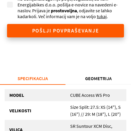
Energijabikes d.o.o. pošilja e-novice na navedeni e-
naslov. Prijava je
prostovoljna
, odjavite se lahko
kadarkoli. Več informacij vam je na voljo
tukaj
.
POŠLJI POVPRAŠEVANJE
SPECIFIKACIJA
GEOMETRIJA
MODEL
CUBE Access WS Pro
Size Split: 27.5: XS (14"), S
VELIKOSTI
(16") // 29: M (18"), L (20")
SR Suntour XCM Disc,
VILICA