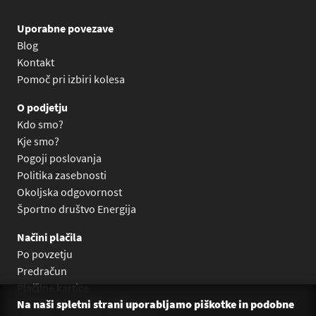
Uporabne povezave
Blog
Kontakt
Pomoč pri izbiri kolesa
O podjetju
Kdo smo?
Kje smo?
Pogoji poslovanja
Politika zasebnosti
Okoljska odgovornost
Športno društvo Energija
Načini plačila
Po povzetju
Predračun
Plačilne kartice
Na naši spletni strani uporabljamo piškotke in podobne
Plačilo na obroke Leanpay