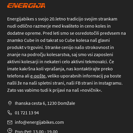
Energijabikes s svojo 20.letno tradicijo svojim strankam
nudi odlično razmerje med kvaliteto in ceno koles in
dodatne opreme. Pred leti smo se osredotočili predvsem na
znamko Cube in od takrat so Cube kolesa naš glavni
produkt v trgovini. Stranke cenijo našo strokovnost in
znanje na področju kolesarstva, saj smo vsi zaposleni
aktivni kolesarji in nekateri celo aktivni tekmovalci. Če
imate kakršna koli vprašanja, nas kontaktirajte preko
telefona
ali
e-pošte
, veliko uporabnih informacij pa boste
našli že na naši spletni strani, naši FB strani in Instagramu.
Zato vas vabimo tudi k prijavi na naš »novičnik«.
Ihanska cesta 6, 1230 Domžale
01 721 13 94
info@energijabikes.com
Pon-Pet: 13.00 - 19.00