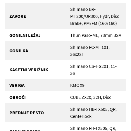
Shimano BR-
ZAVORE
MT200/UR300, Hydr, Disc
Brake, PM/FM (160/160)
GONILNI LEŽAJ
Thun Paso-ML, 73mm BSA
Shimano FC-MT101,
GONILKA
36x22T
Shimano CS-HG201, 11-
KASETNI VERIŽNIK
36T
VERIGA
KMC X9
OBROČI
CUBE ZX20, 32H, Disc
Shimano HB-TX505, QR,
PREDNJE PESTO
Centerlock
Shimano FH-TX505, QR,