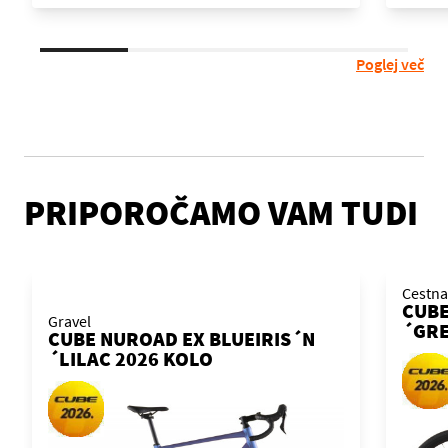
Poglej več
PRIPOROČAMO VAM TUDI
Cestna
CUBE
Gravel
´GRE
CUBE NUROAD EX BLUEIRIS´N
´LILAC 2026 KOLO