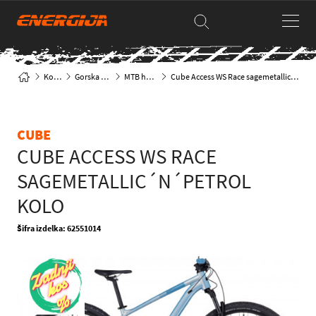
Kolesa
Gorska kolesa
MTB hardtail
Cube Access WS Race sagemetallic´n´petrol kolo
CUBE
CUBE ACCESS WS RACE
SAGEMETALLIC´N´PETROL
KOLO
Šifra izdelka: 62551014