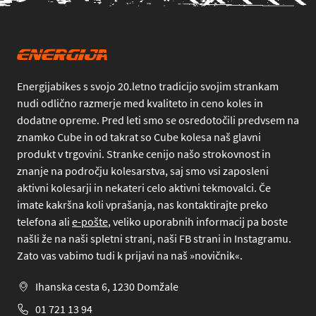
Energijabikes s svojo 20.letno tradicijo svojim strankam
nudi odlično razmerje med kvaliteto in ceno koles in
dodatne opreme. Pred leti smo se osredotočili predvsem na
znamko Cube in od takrat so Cube kolesa naš glavni
produkt v trgovini. Stranke cenijo našo strokovnost in
znanje na področju kolesarstva, saj smo vsi zaposleni
aktivni kolesarji in nekateri celo aktivni tekmovalci. Če
imate kakršna koli vprašanja, nas kontaktirajte preko
telefona
ali
e-pošte
, veliko uporabnih informacij pa boste
našli že na naši spletni strani, naši FB strani in Instagramu.
Zato vas vabimo tudi k prijavi na naš »novičnik«.
Ihanska cesta 6, 1230 Domžale
01 721 13 94