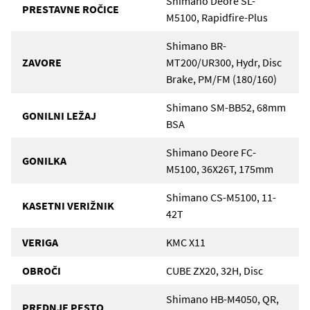
Shimano Deore SL-
PRESTAVNE ROČICE
M5100, Rapidfire-Plus
Shimano BR-
ZAVORE
MT200/UR300, Hydr, Disc
Brake, PM/FM (180/160)
Shimano SM-BB52, 68mm
GONILNI LEŽAJ
BSA
Shimano Deore FC-
GONILKA
M5100, 36X26T, 175mm
Shimano CS-M5100, 11-
KASETNI VERIŽNIK
42T
VERIGA
KMC X11
OBROČI
CUBE ZX20, 32H, Disc
Shimano HB-M4050, QR,
PREDNJE PESTO