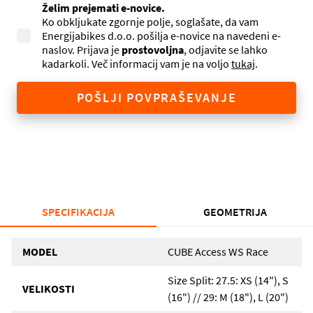
Želim prejemati e-novice.
Ko obkljukate zgornje polje, soglašate, da vam
Energijabikes d.o.o. pošilja e-novice na navedeni e-
naslov. Prijava je
prostovoljna
, odjavite se lahko
kadarkoli. Več informacij vam je na voljo
tukaj
.
POŠLJI POVPRAŠEVANJE
SPECIFIKACIJA
GEOMETRIJA
MODEL
CUBE Access WS Race
Size Split: 27.5: XS (14"), S
VELIKOSTI
(16") // 29: M (18"), L (20")