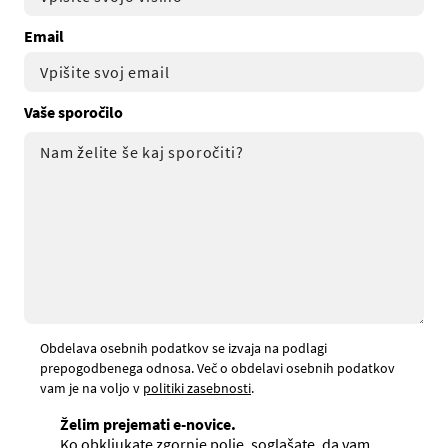
Email
Vaše sporočilo
Obdelava osebnih podatkov se izvaja na podlagi
prepogodbenega odnosa. Več o obdelavi osebnih podatkov
vam je na voljo v
politiki zasebnosti
.
Želim prejemati e-novice.
Ko obkljukate zgornje polje, soglašate, da vam