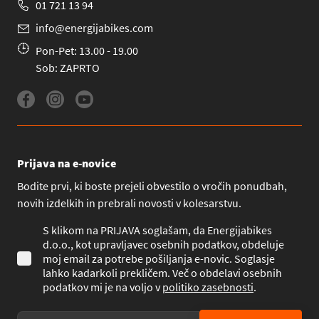
01 721 13 94
info@energijabikes.com
Pon-Pet: 13.00 - 19.00
Sob: ZAPRTO
Prijava na e-novice
Bodite prvi, ki boste prejeli obvestilo o vročih ponudbah,
novih izdelkih in prebrali novosti v kolesarstvu.
S klikom na PRIJAVA soglašam, da Energijabikes
d.o.o., kot upravljavec osebnih podatkov, obdeluje
moj email za potrebe pošiljanja e-novic. Soglasje
lahko kadarkoli prekličem. Več o obdelavi osebnih
podatkov mi je na voljo v
politiko zasebnosti
.