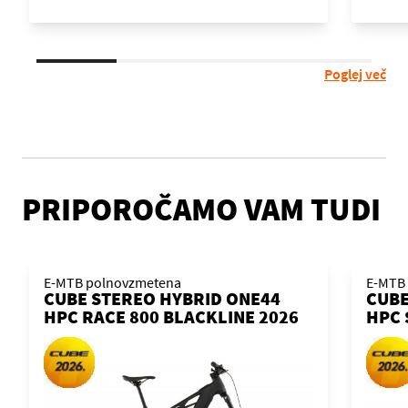
Poglej več
PRIPOROČAMO VAM TUDI
E-MTB polnovzmetena
E-MTB
CUBE STEREO HYBRID ONE44
CUBE
HPC RACE 800 BLACKLINE 2026
HPC 
KOLO
2026