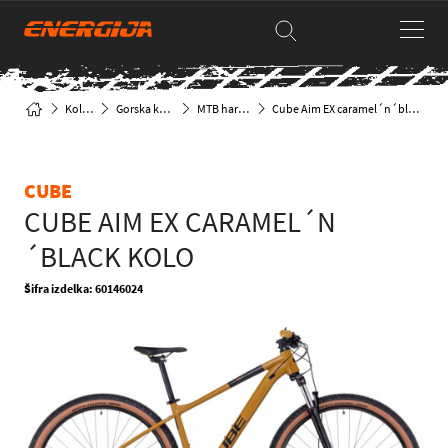
Kolesa
Gorska kolesa
MTB hardtail
Cube Aim EX caramel´n´black kolo
CUBE
CUBE AIM EX CARAMEL´N
´BLACK KOLO
Šifra izdelka: 60146024