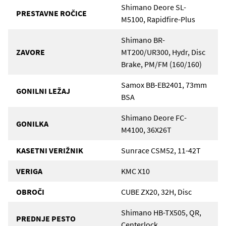
Shimano Deore SL-
PRESTAVNE ROČICE
M5100, Rapidfire-Plus
Shimano BR-
ZAVORE
MT200/UR300, Hydr, Disc
Brake, PM/FM (160/160)
Samox BB-EB2401, 73mm
GONILNI LEŽAJ
BSA
Shimano Deore FC-
GONILKA
M4100, 36X26T
KASETNI VERIŽNIK
Sunrace CSM52, 11-42T
VERIGA
KMC X10
OBROČI
CUBE ZX20, 32H, Disc
Shimano HB-TX505, QR,
PREDNJE PESTO
Centerlock