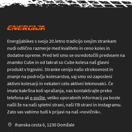
Energijabikes s svojo 20.letno tradicijo svojim strankam
nudi odlično razmerje med kvaliteto in ceno koles in
dodatne opreme. Pred leti smo se osredotočili predvsem na
znamko Cube in od takrat so Cube kolesa naš glavni
produkt v trgovini. Stranke cenijo našo strokovnost in
znanje na področju kolesarstva, saj smo vsi zaposleni
aktivni kolesarji in nekateri celo aktivni tekmovalci. Če
imate kakršna koli vprašanja, nas kontaktirajte preko
telefona
ali
e-pošte
, veliko uporabnih informacij pa boste
našli že na naši spletni strani, naši FB strani in Instagramu.
Zato vas vabimo tudi k prijavi na naš »novičnik«.
Ihanska cesta 6, 1230 Domžale