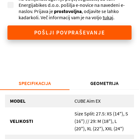
Energijabikes d.o.o. pošilja e-novice na navedeni e-
naslov. Prijava je
prostovoljna
, odjavite se lahko
kadarkoli. Več informacij vam je na voljo
tukaj
.
POŠLJI POVPRAŠEVANJE
SPECIFIKACIJA
GEOMETRIJA
MODEL
CUBE Aim EX
Size Split: 27.5: XS (14"), S
VELIKOSTI
(16") // 29: M (18"), L
(20"), XL (22"), XXL (24")