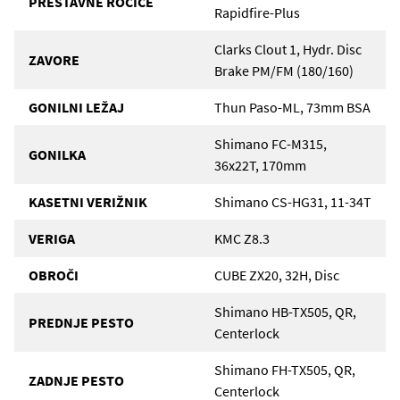
PRESTAVNE ROČICE
Rapidfire-Plus
Clarks Clout 1, Hydr. Disc
ZAVORE
Brake PM/FM (180/160)
GONILNI LEŽAJ
Thun Paso-ML, 73mm BSA
Shimano FC-M315,
GONILKA
36x22T, 170mm
KASETNI VERIŽNIK
Shimano CS-HG31, 11-34T
VERIGA
KMC Z8.3
OBROČI
CUBE ZX20, 32H, Disc
Shimano HB-TX505, QR,
PREDNJE PESTO
Centerlock
Shimano FH-TX505, QR,
ZADNJE PESTO
Centerlock