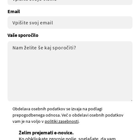
Email
Vaše sporočilo
Obdelava osebnih podatkov se izvaja na podlagi
prepogodbenega odnosa. Več o obdelavi osebnih podatkov
vam je na voljo v
politiki zasebnosti
.
Želim prejemati e-novice.
Ko obkljukate zgornje polje, soglašate, da vam