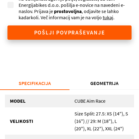
Energijabikes d.o.o. pošilja e-novice na navedeni e-
naslov. Prijava je
prostovoljna
, odjavite se lahko
kadarkoli. Več informacij vam je na voljo
tukaj
.
POŠLJI POVPRAŠEVANJE
SPECIFIKACIJA
GEOMETRIJA
MODEL
CUBE Aim Race
Size Split: 27.5: XS (14"), S
VELIKOSTI
(16") // 29: M (18"), L
(20"), XL (22"), XXL (24")