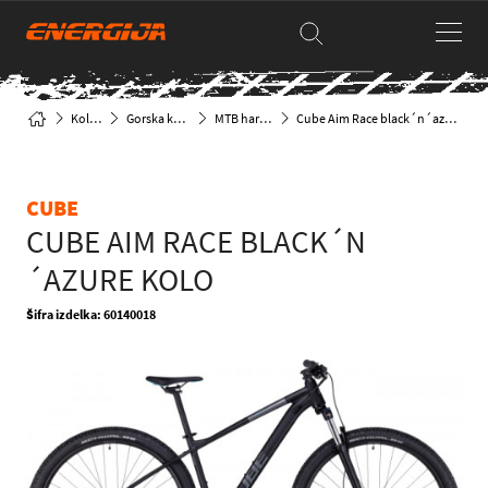
Kolesa
Gorska kolesa
MTB hardtail
Cube Aim Race black´n´azure kolo
CUBE
CUBE AIM RACE BLACK´N
´AZURE KOLO
Šifra izdelka: 60140018