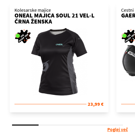
Kolesarske majice
Cestni 
ONEAL MAJICA SOUL 21 VEL-L
GAER
ČRNA ŽENSKA
23,99 €
Poglej več