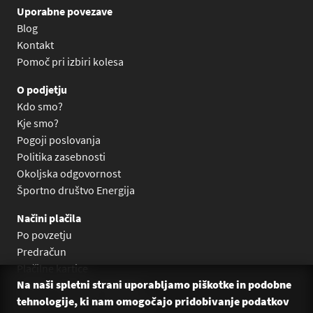
Uporabne povezave
Blog
Kontakt
Pomoč pri izbiri kolesa
O podjetju
Kdo smo?
Kje smo?
Pogoji poslovanja
Politika zasebnosti
Okoljska odgovornost
Športno društvo Energija
Načini plačila
Po povzetju
Predračun
Plačilne kartice
Na naši spletni strani uporabljamo piškotke in podobne
Plačilo na obroke Leanpay
tehnologije, ki nam omogočajo pridobivanje podatkov
Plačilo na obroke s karticami