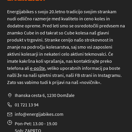
Energijabikes s svojo 20.letno tradicijo svojim strankam
nudi odlično razmerje med kvaliteto in ceno koles in
dodatne opreme. Pred leti smo se osredotočili predvsem na
znamko Cube in od takrat so Cube kolesa naš glavni
produkt v trgovini. Stranke cenijo našo strokovnost in
znanje na področju kolesarstva, saj smo vsi zaposleni
aktivni kolesarji in nekateri celo aktivni tekmovalci. Če
imate kakršna koli vprašanja, nas kontaktirajte preko
telefona
ali
e-pošte
, veliko uporabnih informacij pa boste
našli že na naši spletni strani, naši FB strani in Instagramu.
Zato vas vabimo tudi k prijavi na naš »novičnik«.
Ihanska cesta 6, 1230 Domžale
01 721 13 94
info@energijabikes.com
Pon-Pet: 13.00 - 19.00
Sob: ZAPRTO