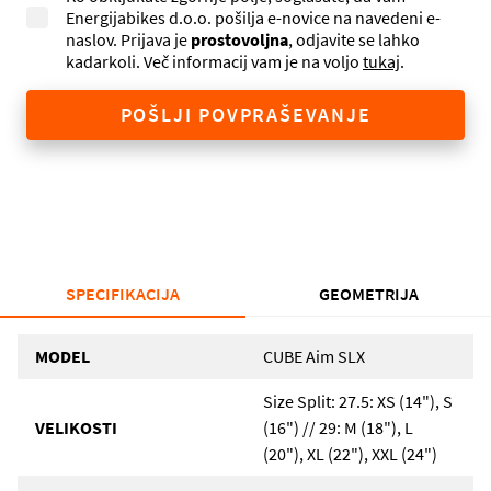
Energijabikes d.o.o. pošilja e-novice na navedeni e-
naslov. Prijava je
prostovoljna
, odjavite se lahko
kadarkoli. Več informacij vam je na voljo
tukaj
.
POŠLJI POVPRAŠEVANJE
SPECIFIKACIJA
GEOMETRIJA
MODEL
CUBE Aim SLX
Size Split: 27.5: XS (14"), S
VELIKOSTI
(16") // 29: M (18"), L
(20"), XL (22"), XXL (24")