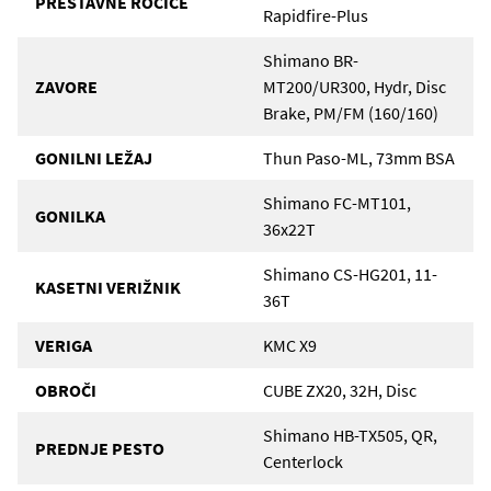
PRESTAVNE ROČICE
Rapidfire-Plus
Shimano BR-
ZAVORE
MT200/UR300, Hydr, Disc
Brake, PM/FM (160/160)
GONILNI LEŽAJ
Thun Paso-ML, 73mm BSA
Shimano FC-MT101,
GONILKA
36x22T
Shimano CS-HG201, 11-
KASETNI VERIŽNIK
36T
VERIGA
KMC X9
OBROČI
CUBE ZX20, 32H, Disc
Shimano HB-TX505, QR,
PREDNJE PESTO
Centerlock