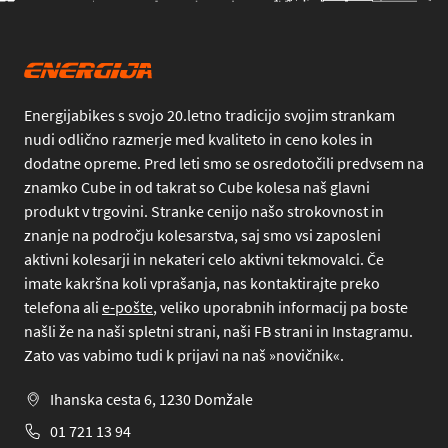
Energijabikes s svojo 20.letno tradicijo svojim strankam
nudi odlično razmerje med kvaliteto in ceno koles in
dodatne opreme. Pred leti smo se osredotočili predvsem na
znamko Cube in od takrat so Cube kolesa naš glavni
produkt v trgovini. Stranke cenijo našo strokovnost in
znanje na področju kolesarstva, saj smo vsi zaposleni
aktivni kolesarji in nekateri celo aktivni tekmovalci. Če
imate kakršna koli vprašanja, nas kontaktirajte preko
telefona
ali
e-pošte
, veliko uporabnih informacij pa boste
našli že na naši spletni strani, naši FB strani in Instagramu.
Zato vas vabimo tudi k prijavi na naš »novičnik«.
Ihanska cesta 6, 1230 Domžale
01 721 13 94