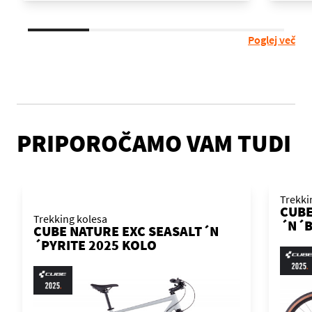
Poglej več
PRIPOROČAMO VAM TUDI
Trekki
CUBE
Trekking kolesa
´N´B
CUBE NATURE EXC SEASALT´N
´PYRITE 2025 KOLO