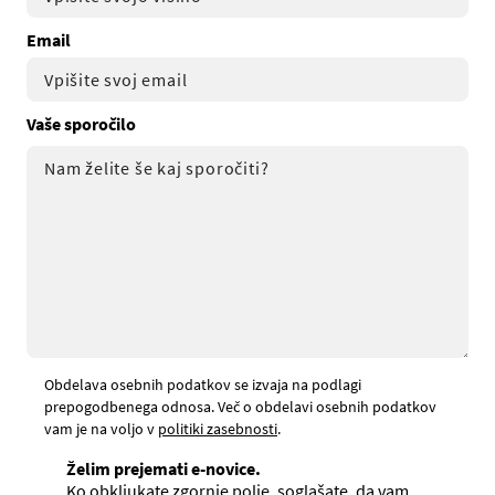
Email
Vaše sporočilo
Obdelava osebnih podatkov se izvaja na podlagi
prepogodbenega odnosa. Več o obdelavi osebnih podatkov
vam je na voljo v
politiki zasebnosti
.
Želim prejemati e-novice.
Ko obkljukate zgornje polje, soglašate, da vam