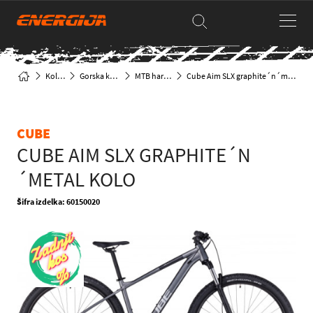
Kolesa
Gorska kolesa
MTB hardtail
Cube Aim SLX graphite´n´metal kolo
CUBE
CUBE AIM SLX GRAPHITE´N
´METAL KOLO
Šifra izdelka: 60150020