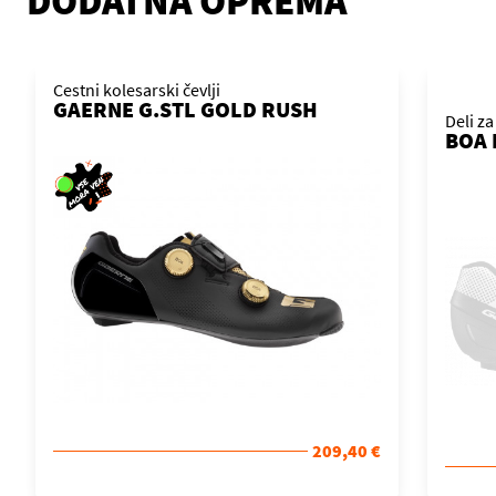
DODATNA OPREMA
Cestni kolesarski čevlji
GAERNE G.STL GOLD RUSH
Deli za
BOA 
209,40 €