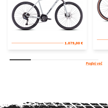
1.079,00 €
Poglej več