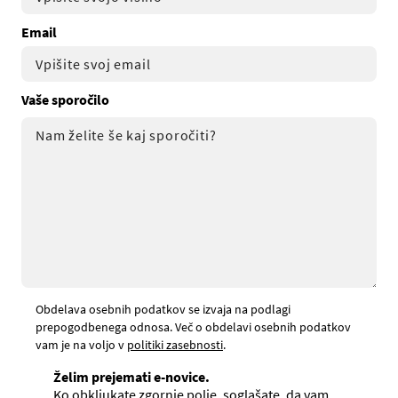
Email
Vaše sporočilo
Obdelava osebnih podatkov se izvaja na podlagi
prepogodbenega odnosa. Več o obdelavi osebnih podatkov
vam je na voljo v
politiki zasebnosti
.
Želim prejemati e-novice.
Ko obkljukate zgornje polje, soglašate, da vam