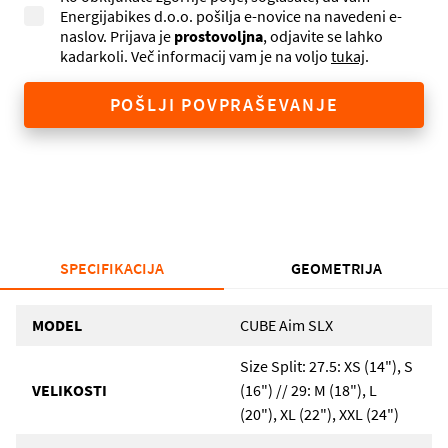
Energijabikes d.o.o. pošilja e-novice na navedeni e-
naslov. Prijava je
prostovoljna
, odjavite se lahko
kadarkoli. Več informacij vam je na voljo
tukaj
.
POŠLJI POVPRAŠEVANJE
SPECIFIKACIJA
GEOMETRIJA
MODEL
CUBE Aim SLX
Size Split: 27.5: XS (14"), S
VELIKOSTI
(16") // 29: M (18"), L
(20"), XL (22"), XXL (24")