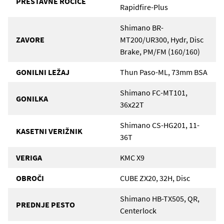
PRESTAVNE ROČICE
Rapidfire-Plus
Shimano BR-
ZAVORE
MT200/UR300, Hydr, Disc
Brake, PM/FM (160/160)
GONILNI LEŽAJ
Thun Paso-ML, 73mm BSA
Shimano FC-MT101,
GONILKA
36x22T
Shimano CS-HG201, 11-
KASETNI VERIŽNIK
36T
VERIGA
KMC X9
OBROČI
CUBE ZX20, 32H, Disc
Shimano HB-TX505, QR,
PREDNJE PESTO
Centerlock