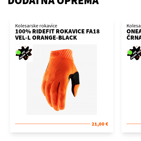
DODATNA OPREMA
Kolesarske rokavice
Kolesa
100% RIDEFIT ROKAVICE FA18
ONEA
VEL-L ORANGE-BLACK
ČRNA
21,00 €