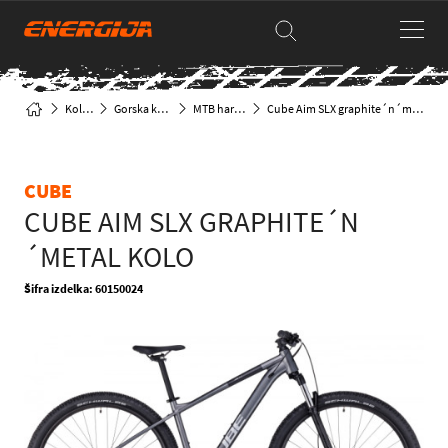
Kolesa
Gorska kolesa
MTB hardtail
Cube Aim SLX graphite´n´metal kolo
CUBE
CUBE AIM SLX GRAPHITE´N
´METAL KOLO
Šifra izdelka: 60150024