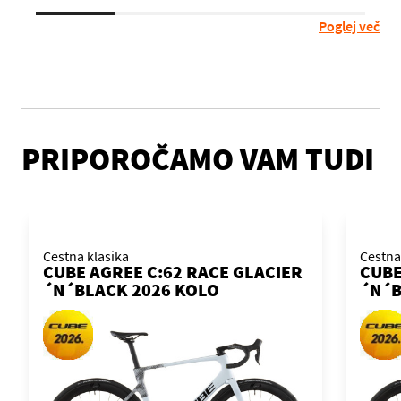
Poglej več
PRIPOROČAMO VAM TUDI
Cestna klasika
Cestna
CUBE AGREE C:62 RACE GLACIER
CUBE
´N´BLACK 2026 KOLO
´N´B