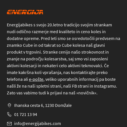
Energijabikes s svojo 20.letno tradicijo svojim strankam
nudi odlično razmerje med kvaliteto in ceno koles in
dodatne opreme. Pred leti smo se osredotočili predvsem na
znamko Cube in od takrat so Cube kolesa naš glavni
produkt v trgovini. Stranke cenijo našo strokovnost in
znanje na področju kolesarstva, saj smo vsi zaposleni
aktivni kolesarji in nekateri celo aktivni tekmovalci. Če
imate kakršna koli vprašanja, nas kontaktirajte preko
telefona
ali
e-pošte
, veliko uporabnih informacij pa boste
našli že na naši spletni strani, naši FB strani in Instagramu.
Zato vas vabimo tudi k prijavi na naš »novičnik«.
Ihanska cesta 6, 1230 Domžale
01 721 13 94
info@energijabikes.com