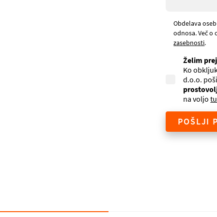
Obdelava oseb
odnosa. Več o 
zasebnosti
.
Želim pre
Ko obkljuk
d.o.o. poš
prostovol
na voljo
tu
POŠLJI 