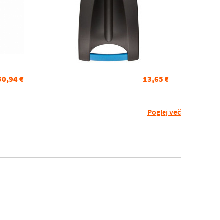
50,94 €
13,65 €
Poglej več