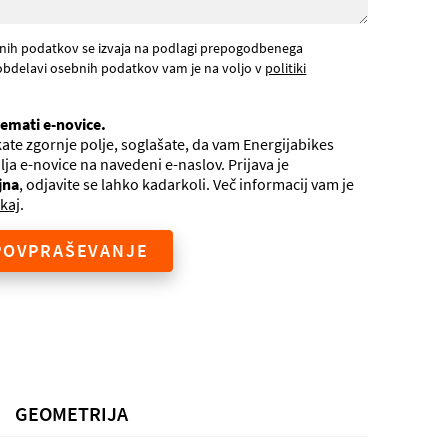
nih podatkov se izvaja na podlagi prepogodbenega
obdelavi osebnih podatkov vam je na voljo v
politiki
jemati e-novice.
ate zgornje polje, soglašate, da vam Energijabikes
ilja e-novice na navedeni e-naslov. Prijava je
jna
, odjavite se lahko kadarkoli. Več informacij vam je
kaj
.
POVPRAŠEVANJE
GEOMETRIJA