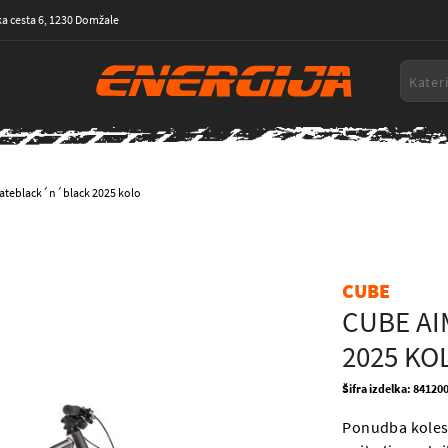
a cesta 6, 1230 Domžale
lateblack´n´black 2025 kolo
CUBE
CUBE AI
2025 KO
Šifra izdelka: 84120
Ponudba koles