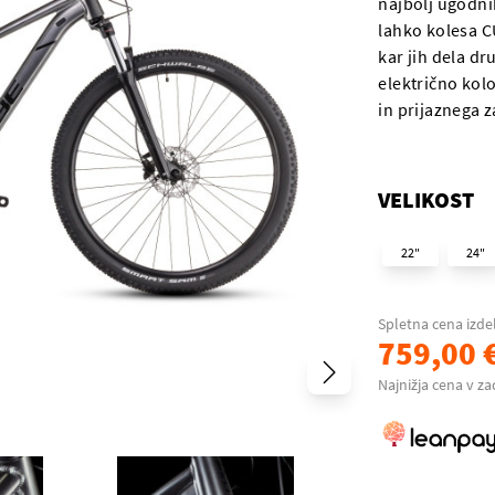
najbolj ugodnih
lahko kolesa C
kar jih dela dr
električno kol
in prijaznega z
VELIKOST
22"
24"
Spletna cena izde
759,00 
Najnižja cena v za