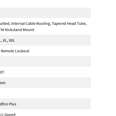
utted, Internal Cable Routing, Tapered Head Tube,
 FM Kickstand Mount
L, XL, XXL
, Remote Lockout
50T
0mm
fire Plus
11-Speed