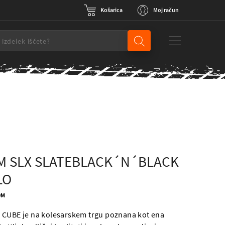
Košarica
Moj račun
M SLX SLATEBLACK´N´BLACK
LO
0M
 CUBE je na kolesarskem trgu poznana kot ena