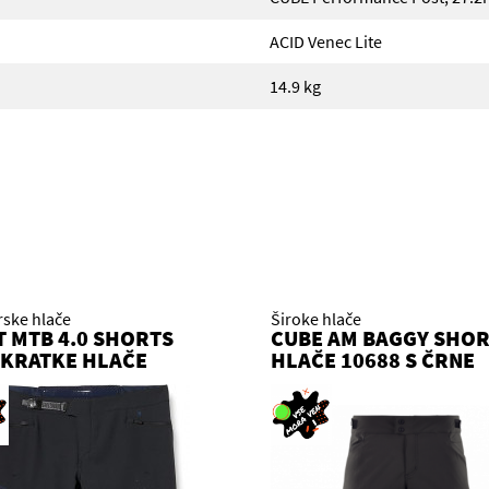
ACID Venec Lite
14.9 kg
rske hlače
Široke hlače
T MTB 4.0 SHORTS
CUBE AM BAGGY SHO
 KRATKE HLAČE
HLAČE 10688 S ČRNE