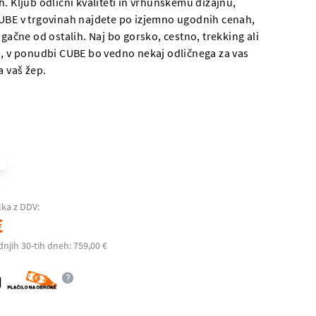
. Kljub odlični kvaliteti in vrhunskemu dizajnu,
UBE v trgovinah najdete po izjemno ugodnih cenah,
ugačne od ostalih. Naj bo gorsko, cestno, trekking ali
o, v ponudbi CUBE bo vedno nekaj odličnega za vas
a vaš žep.
lka z DDV:
€
dnjih 30-tih dneh: 759,00 €