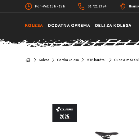
Pon-Pet: 13 h - 19 h
01 721 13 94
Ihansk
KOLESA
DODATNA OPREMA
DELI ZA KOLESA
Kolesa
Gorska kolesa
MTB hardtail
Cube Aim SLX s