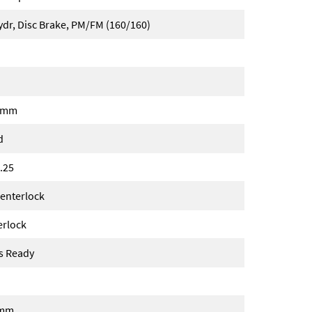
r, Disc Brake, PM/FM (160/160)
.8mm
d
.25
enterlock
erlock
ss Ready
2mm