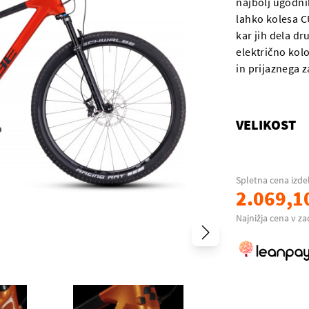
najbolj ugodnih
lahko kolesa C
kar jih dela dr
električno kol
in prijaznega z
VELIKOST
Spletna cena izde
2.069,1
Najnižja cena v za