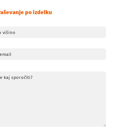
raševanje po izdelku