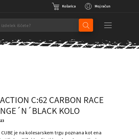
Košarica
Moj račun
ACTION C:62 CARBON RACE
ANGE´N´BLACK KOLO
023
 CUBE je na kolesarskem trgu poznana kot ena