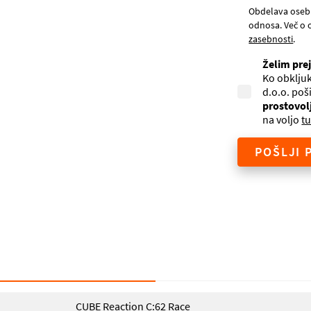
Obdelava oseb
odnosa. Več o 
zasebnosti
.
Želim pre
Ko obkljuk
d.o.o. poš
prostovol
na voljo
tu
POŠLJI 
CUBE Reaction C:62 Race