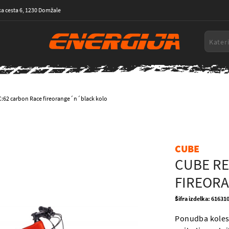
a cesta 6, 1230 Domžale
C:62 carbon Race fireorange´n´black kolo
CUBE
CUBE RE
FIREOR
Šifra izdelka: 61631
Ponudba koles