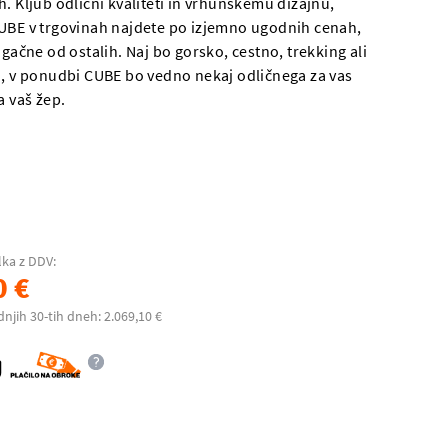
. Kljub odlični kvaliteti in vrhunskemu dizajnu,
UBE v trgovinah najdete po izjemno ugodnih cenah,
ugačne od ostalih. Naj bo gorsko, cestno, trekking ali
o, v ponudbi CUBE bo vedno nekaj odličnega za vas
a vaš žep.
lka z DDV:
0 €
dnjih 30-tih dneh: 2.069,10 €