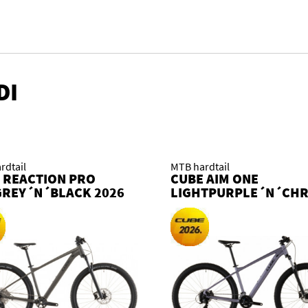
DI
rdtail
MTB hardtail
 REACTION PRO
CUBE AIM ONE
REY´N´BLACK 2026
LIGHTPURPLE´N´CH
O
2026 KOLO