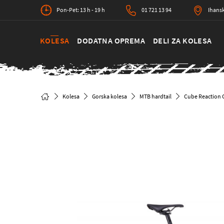
Pon-Pet: 13 h - 19 h
01 721 13 94
Ihansk
KOLESA
DODATNA OPREMA
DELI ZA KOLESA
Kolesa
Gorska kolesa
MTB hardtail
Cube Reaction 