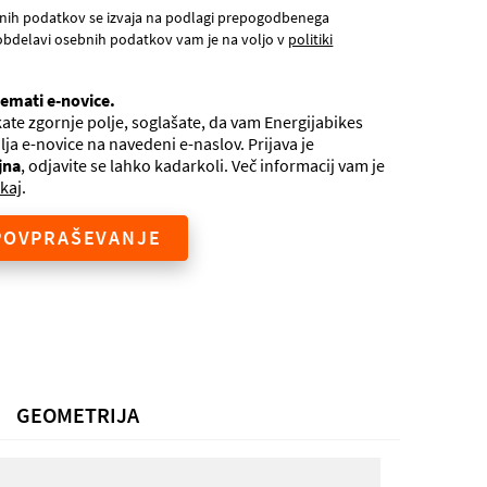
nih podatkov se izvaja na podlagi prepogodbenega
obdelavi osebnih podatkov vam je na voljo v
politiki
jemati e-novice.
ate zgornje polje, soglašate, da vam Energijabikes
ilja e-novice na navedeni e-naslov. Prijava je
jna
, odjavite se lahko kadarkoli. Več informacij vam je
kaj
.
POVPRAŠEVANJE
GEOMETRIJA