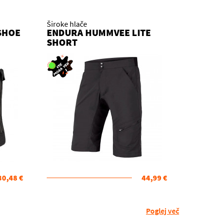
Široke hlače
SHOE
ENDURA HUMMVEE LITE
SHORT
30,48 €
44,99 €
Poglej več