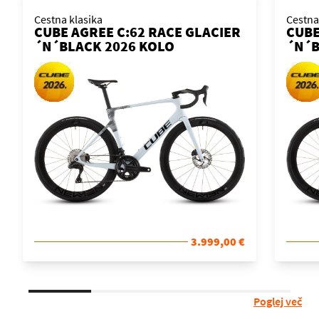
Cestna klasika
Cestna
CUBE AGREE C:62 RACE GLACIER
CUBE
´N´BLACK 2026 KOLO
´N´B
3.999,00 €
Poglej več