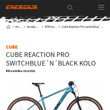
Kolesa
Gorska kolesa
MTB hardtail
Cube Reaction Pro switchblue´n´black kolo
CUBE
CUBE REACTION PRO
SWITCHBLUE´N´BLACK KOLO
Šifra izdelka: 61211022