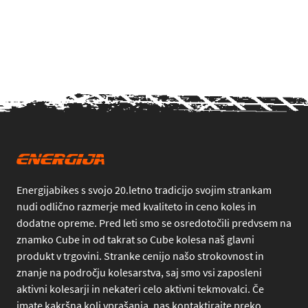
Energijabikes s svojo 20.letno tradicijo svojim strankam
nudi odlično razmerje med kvaliteto in ceno koles in
dodatne opreme. Pred leti smo se osredotočili predvsem na
znamko Cube in od takrat so Cube kolesa naš glavni
produkt v trgovini. Stranke cenijo našo strokovnost in
znanje na področju kolesarstva, saj smo vsi zaposleni
aktivni kolesarji in nekateri celo aktivni tekmovalci. Če
imate kakršna koli vprašanja, nas kontaktirajte preko