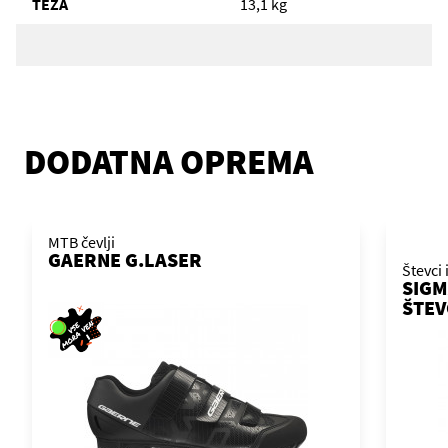
TEŽA
13,1 kg
DODATNA OPREMA
MTB čevlji
GAERNE G.LASER
Števci 
SIGM
ŠTEV