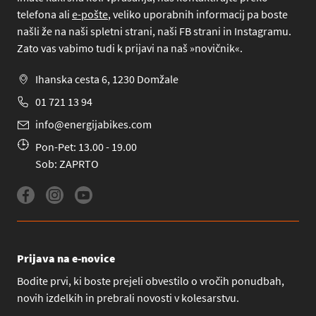
telefona
ali
e-pošte
, veliko uporabnih informacij pa boste
našli že na naši spletni strani, naši FB strani in Instagramu.
Zato vas vabimo tudi k prijavi na naš »novičnik«.
Ihanska cesta 6, 1230 Domžale
01 721 13 94
info@energijabikes.com
Pon-Pet: 13.00 - 19.00
Sob: ZAPRTO
Prijava na e-novice
Bodite prvi, ki boste prejeli obvestilo o vročih ponudbah,
novih izdelkih in prebrali novosti v kolesarstvu.