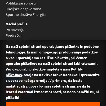
Politika zasebnosti
Okoljska odgovornost
Športno društvo Energija
Načini plačila
Po povzetju
Predračun
Plačilne kartice
Na naši spletni strani uporabljamo piškotke in podobne
Plačilo na obroke Leanpay
tehnologije, ki nam omogočajo pridobivanje podatkov
Plačilo na obroke s karticami
o vas. Uporabljamo različne piškotke, pri čemer
uporabo piškotkov na naši spletni strani izbirate sami.
Več o uporabi piškotkov najdete v naši
Politiki
piškotkov
. Svoje nastavitve lahko kadarkoli spremenite
z uporabo našega orodja. V primeru, da boste
nadaljevali z uporabo naše spletne strani, ne da bi
izbrali katerkoli izmed možnosti, se bodo naložili nujni
piškotki.
© 2026 Energija Bikes — Vse pravice pridržane. Naredili: