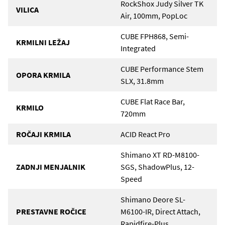
RockShox Judy Silver TK
VILICA
Air, 100mm, PopLoc
CUBE FPH868, Semi-
KRMILNI LEŽAJ
Integrated
CUBE Performance Stem
OPORA KRMILA
SLX, 31.8mm
CUBE Flat Race Bar,
KRMILO
720mm
ROČAJI KRMILA
ACID React Pro
Shimano XT RD-M8100-
ZADNJI MENJALNIK
SGS, ShadowPlus, 12-
Speed
Shimano Deore SL-
PRESTAVNE ROČICE
M6100-IR, Direct Attach,
Rapidfire-Plus