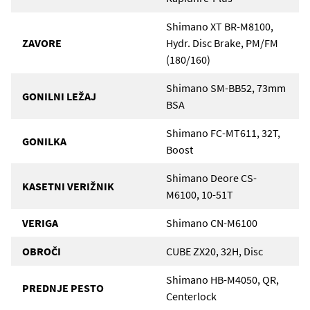
Shimano XT BR-M8100,
ZAVORE
Hydr. Disc Brake, PM/FM
(180/160)
Shimano SM-BB52, 73mm
GONILNI LEŽAJ
BSA
Shimano FC-MT611, 32T,
GONILKA
Boost
Shimano Deore CS-
KASETNI VERIŽNIK
M6100, 10-51T
VERIGA
Shimano CN-M6100
OBROČI
CUBE ZX20, 32H, Disc
Shimano HB-M4050, QR,
PREDNJE PESTO
Centerlock