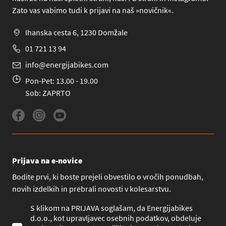
Zato vas vabimo tudi k prijavi na naš »novičnik«.
Ihanska cesta 6, 1230 Domžale
01 721 13 94
info@energijabikes.com
Pon-Pet: 13.00 - 19.00
Sob: ZAPRTO
Prijava na e-novice
Bodite prvi, ki boste prejeli obvestilo o vročih ponudbah,
novih izdelkih in prebrali novosti v kolesarstvu.
S klikom na PRIJAVA soglašam, da Energijabikes
d.o.o., kot upravljavec osebnih podatkov, obdeluje