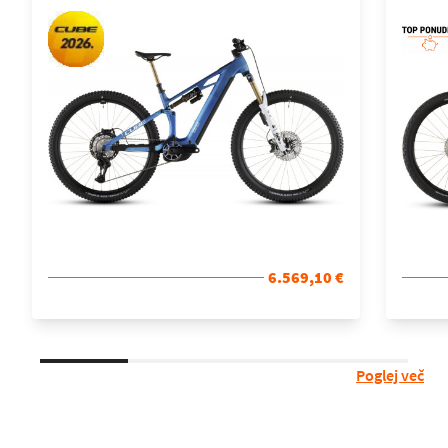
KOLO
KOL
6.569,10 €
Poglej več