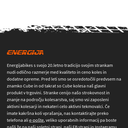
Energijabikes s svojo 20.letno tradicijo svojim strankam
nudi odlično razmerje med kvaliteto in ceno koles in
dodatne opreme. Pred leti smo se osredotočili predvsem na
znamko Cube in od takrat so Cube kolesa naš glavni
produkt v trgovini. Stranke cenijo našo strokovnost in
znanje na področju kolesarstva, saj smo vsi zaposleni
aktivni kolesarji in nekateri celo aktivni tekmovalci. Če
imate kakršna koli vprašanja, nas kontaktirajte preko
telefona
ali
e-pošte
, veliko uporabnih informacij pa boste
našli že na naši spletni strani, naši FB strani in Instagramu.