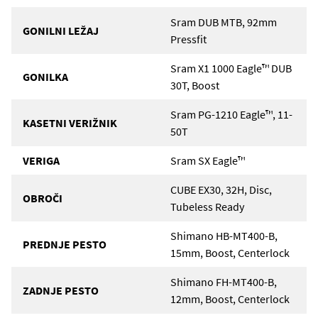
Sram DUB MTB, 92mm
GONILNI LEŽAJ
Pressfit
Sram X1 1000 Eagle™ DUB
GONILKA
30T, Boost
Sram PG-1210 Eagle™, 11-
KASETNI VERIŽNIK
50T
VERIGA
Sram SX Eagle™
CUBE EX30, 32H, Disc,
OBROČI
Tubeless Ready
Shimano HB-MT400-B,
PREDNJE PESTO
15mm, Boost, Centerlock
Shimano FH-MT400-B,
ZADNJE PESTO
12mm, Boost, Centerlock