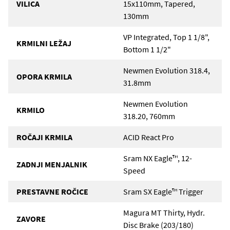
VILICA
15x110mm, Tapered,
130mm
VP Integrated, Top 1 1/8",
KRMILNI LEŽAJ
Bottom 1 1/2"
Newmen Evolution 318.4,
OPORA KRMILA
31.8mm
Newmen Evolution
KRMILO
318.20, 760mm
ROČAJI KRMILA
ACID React Pro
Sram NX Eagle™, 12-
ZADNJI MENJALNIK
Speed
PRESTAVNE ROČICE
Sram SX Eagle™ Trigger
Magura MT Thirty, Hydr.
ZAVORE
Disc Brake (203/180)