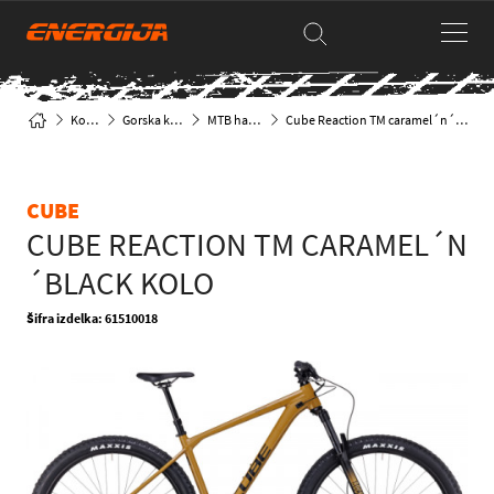
Kolesa
Gorska kolesa
MTB hardtail
Cube Reaction TM caramel´n´black kolo
CUBE
CUBE REACTION TM CARAMEL´N
´BLACK KOLO
Šifra izdelka: 61510018