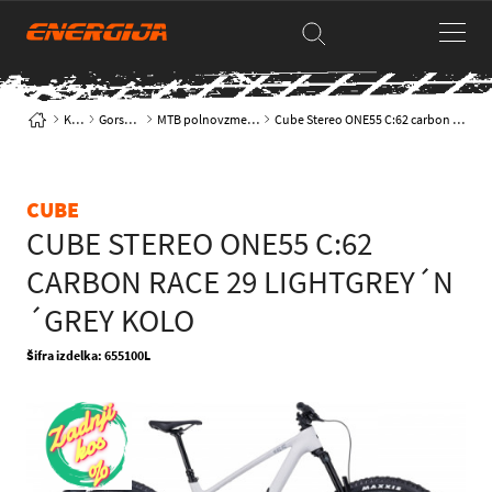
Kolesa
Gorska kolesa
MTB polnovzmeteno trail-enduro
Cube Stereo ONE55 C:62 carbon Race 29 lightgrey´n´grey kolo
CUBE
CUBE STEREO ONE55 C:62
CARBON RACE 29 LIGHTGREY´N
´GREY KOLO
Šifra izdelka: 655100L