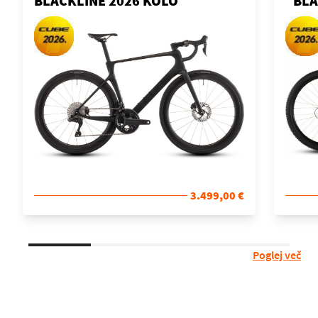
BLACKLINE 2026 KOLO
´BLA
3.499,00 €
Poglej več