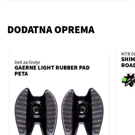
DODATNA OPREMA
MTB če
SHIM
Deli za čevlje
ROA
GAERNE LIGHT RUBBER PAD
PETA