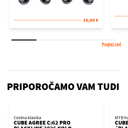
10,90 €
Poglej več
PRIPOROČAMO VAM TUDI
Cestna klasika
MTB ha
CUBE AGREE C:62 PRO
CUBE