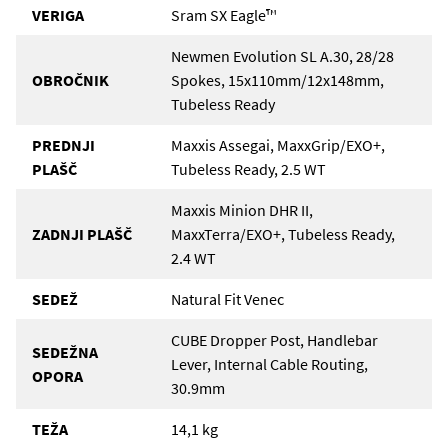
VERIGA
Sram SX Eagle™
Newmen Evolution SL A.30, 28/28
OBROČNIK
Spokes, 15x110mm/12x148mm,
Tubeless Ready
PREDNJI
Maxxis Assegai, MaxxGrip/EXO+,
PLAŠČ
Tubeless Ready, 2.5 WT
Maxxis Minion DHR II,
ZADNJI PLAŠČ
MaxxTerra/EXO+, Tubeless Ready,
2.4 WT
SEDEŽ
Natural Fit Venec
CUBE Dropper Post, Handlebar
SEDEŽNA
Lever, Internal Cable Routing,
OPORA
30.9mm
TEŽA
14,1 kg