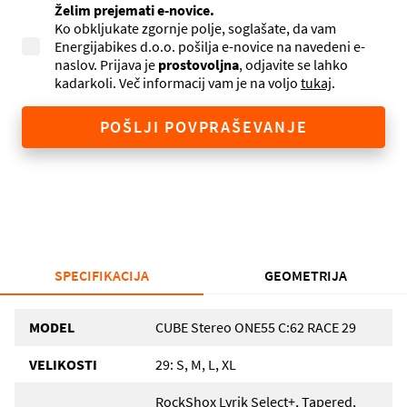
Želim prejemati e-novice.
Ko obkljukate zgornje polje, soglašate, da vam
Energijabikes d.o.o. pošilja e-novice na navedeni e-
naslov. Prijava je
prostovoljna
, odjavite se lahko
kadarkoli. Več informacij vam je na voljo
tukaj
.
POŠLJI POVPRAŠEVANJE
SPECIFIKACIJA
GEOMETRIJA
MODEL
CUBE Stereo ONE55 C:62 RACE 29
VELIKOSTI
29: S, M, L, XL
RockShox Lyrik Select+, Tapered,