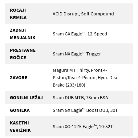
ROČAJI
ACID Disrupt, Soft Compound
KRMILA
ZADNJI
Sram GX Eagle™, 12-Speed
MENJALNIK
PRESTAVNE
Sram NX Eagle™ Trigger
ROČICE
Magura MT Thirty, Front 4-
ZAVORE
Piston/Rear 4-Piston, Hydr. Disc
Brake (203/180)
GONILNI LEŽAJ
Sram DUB MTB, 73mm BSA
GONILKA
Sram GX Eagle™ Boost DUB, 30T
KASETNI
Sram XG-1275 Eagle™, 10-52T
VERIŽNIK