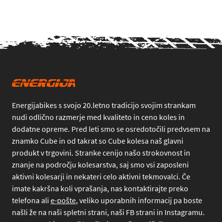
Energijabikes s svojo 20.letno tradicijo svojim strankam
nudi odlično razmerje med kvaliteto in ceno koles in
dodatne opreme. Pred leti smo se osredotočili predvsem na
znamko Cube in od takrat so Cube kolesa naš glavni
produkt v trgovini. Stranke cenijo našo strokovnost in
znanje na področju kolesarstva, saj smo vsi zaposleni
aktivni kolesarji in nekateri celo aktivni tekmovalci. Če
imate kakršna koli vprašanja, nas kontaktirajte preko
telefona
ali
e-pošte
, veliko uporabnih informacij pa boste
našli že na naši spletni strani, naši FB strani in Instagramu.