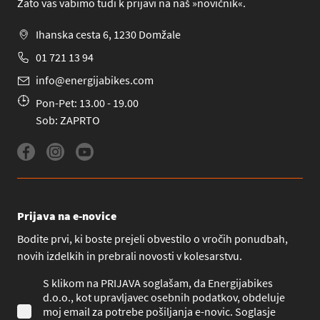
Zato vas vabimo tudi k prijavi na naš »novičnik«.
Ihanska cesta 6, 1230 Domžale
01 721 13 94
info@energijabikes.com
Pon-Pet: 13.00 - 19.00
Sob: ZAPRTO
Prijava na e-novice
Bodite prvi, ki boste prejeli obvestilo o vročih ponudbah,
novih izdelkih in prebrali novosti v kolesarstvu.
S klikom na PRIJAVA soglašam, da Energijabikes
d.o.o., kot upravljavec osebnih podatkov, obdeluje
moj email za potrebe pošiljanja e-novic. Soglasje