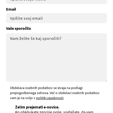
Email
Vaše sporočilo
Obdelava osebnih podatkov se izvaja na podlagi
prepogodbenega odnosa. Več o obdelavi osebnih podatkov
vam je na voljo v
politiki zasebnosti
.
Želim prejemati e-novice.
Ko obkljukate zgornje polje, soglašate, da vam