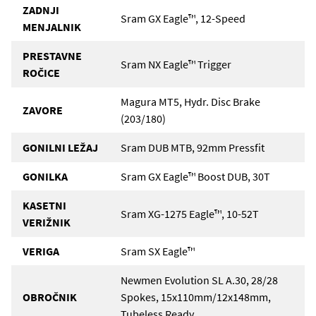
ZADNJI
Sram GX Eagle™, 12-Speed
MENJALNIK
PRESTAVNE
Sram NX Eagle™ Trigger
ROČICE
Magura MT5, Hydr. Disc Brake
ZAVORE
(203/180)
GONILNI LEŽAJ
Sram DUB MTB, 92mm Pressfit
GONILKA
Sram GX Eagle™ Boost DUB, 30T
KASETNI
Sram XG-1275 Eagle™, 10-52T
VERIŽNIK
VERIGA
Sram SX Eagle™
Newmen Evolution SL A.30, 28/28
OBROČNIK
Spokes, 15x110mm/12x148mm,
Tubeless Ready