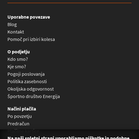
Uporabne povezave
Blog
Kontakt
Pomoč pri izbiri kolesa
O podjetju
Kdo smo?
Kje smo?
Pogoji poslovanja
Politika zasebnosti
Okoljska odgovornost
Športno društvo Energija
Načini plačila
Po povzetju
Predračun
Plačilne kartice
Na naši spletni strani uporabljamo piškotke in podobne
Plačilo na obroke Leanpay