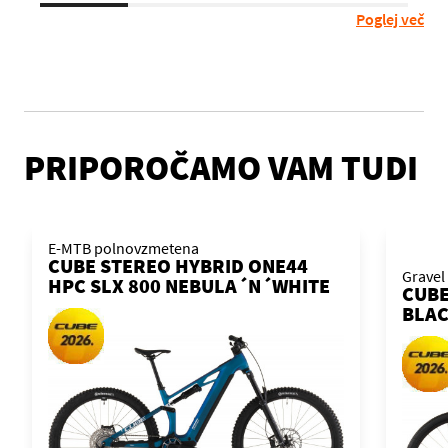
Poglej več
PRIPOROČAMO VAM TUDI
E-MTB polnovzmetena
CUBE STEREO HYBRID ONE44
Gravel
HPC SLX 800 NEBULA´N´WHITE
CUBE
2026 KOLO
BLAC