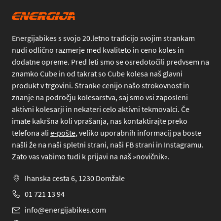
Energijabikes s svojo 20.letno tradicijo svojim strankam
nudi odlično razmerje med kvaliteto in ceno koles in
dodatne opreme. Pred leti smo se osredotočili predvsem na
znamko Cube in od takrat so Cube kolesa naš glavni
produkt v trgovini. Stranke cenijo našo strokovnost in
znanje na področju kolesarstva, saj smo vsi zaposleni
aktivni kolesarji in nekateri celo aktivni tekmovalci. Če
imate kakršna koli vprašanja, nas kontaktirajte preko
telefona
ali
e-pošte
, veliko uporabnih informacij pa boste
našli že na naši spletni strani, naši FB strani in Instagramu.
Zato vas vabimo tudi k prijavi na naš »novičnik«.
Ihanska cesta 6, 1230 Domžale
01 721 13 94
info@energijabikes.com