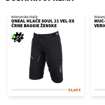
Kolesarske hlače
Mazan
ONEAL HLAČE SOUL 21 VEL-XS
MUC-
ČRNE BAGGIE ŽENSKE
VERI
53,99 €