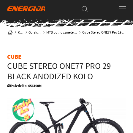
Kolesa
Gorska kolesa
MTB polnovzmeteno trail-enduro
Cube Stereo ONE77 Pro 29 black anodized kolo
CUBE
CUBE STEREO ONE77 PRO 29
BLACK ANODIZED KOLO
Šifra izdelka: 656100M