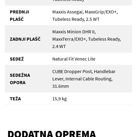
PREDNJI
Maxxis Assegai, MaxxGrip/EXO+,
PLAŠČ
Tubeless Ready, 2.5 WT
Maxxis Minion DHR II,
ZADNJI PLAŠČ
MaxxTerra/EXO+, Tubeless Ready,
2.4 WT
SEDEŽ
Natural Fit Venec Lite
CUBE Dropper Post, Handlebar
SEDEŽNA
Lever, Internal Cable Routing,
OPORA
31.6mm
TEŽA
15,9 kg
DODATNA OPREMA