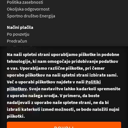
Politika zasebnosti
Okoljska odgovornost
Športno društvo Energija
Načini plačila
Po povzetju
Predračun
Plačilne kartice
Na naši spletni strani uporabljamo piškotke in podobne
Plačilo na obroke Leanpay
tehnologije, ki nam omogočajo pridobivanje podatkov
Plačilo na obroke s karticami
o vas. Uporabljamo različne piškotke, pri čemer
uporabo piškotkov na naši spletni strani izbirate sami.
Več o uporabi piškotkov najdete v naši
Politiki
piškotkov
. Svoje nastavitve lahko kadarkoli spremenite
z uporabo našega orodja. V primeru, da boste
nadaljevali z uporabo naše spletne strani, ne da bi
izbrali katerkoli izmed možnosti, se bodo naložili nujni
piškotki.
© 2026 Energija Bikes — Vse pravice pridržane. Naredili: