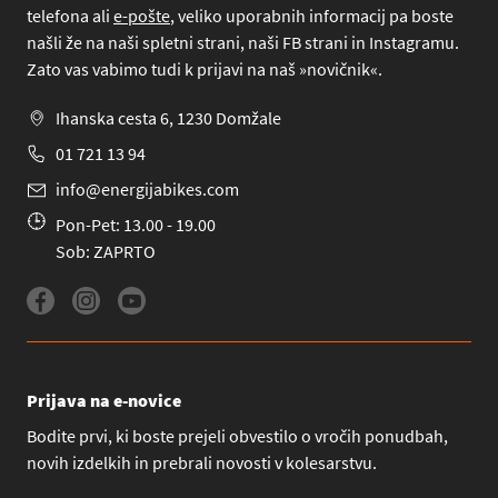
telefona
ali
e-pošte
, veliko uporabnih informacij pa boste
našli že na naši spletni strani, naši FB strani in Instagramu.
Zato vas vabimo tudi k prijavi na naš »novičnik«.
Ihanska cesta 6, 1230 Domžale
01 721 13 94
info@energijabikes.com
Pon-Pet: 13.00 - 19.00
Sob: ZAPRTO
Prijava na e-novice
Bodite prvi, ki boste prejeli obvestilo o vročih ponudbah,
novih izdelkih in prebrali novosti v kolesarstvu.