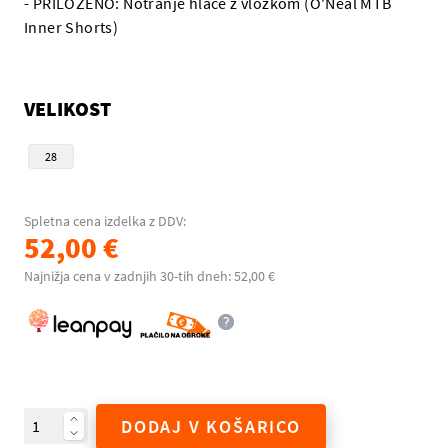
- PRILOŽENO: Notranje hlače z vložkom (O'Neal MTB
Inner Shorts)
VELIKOST
28
Spletna cena izdelka z DDV:
52,00 €
Najnižja cena v zadnjih 30-tih dneh: 52,00 €
DODAJ V KOŠARICO