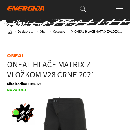
Dodatna oprema
Oblačila
Kolesarske hlače
ONEAL HLAČE MATRIX Z VLOŽKOM V28 ČRNE 2021
ONEAL
ONEAL HLAČE MATRIX Z
VLOŽKOM V28 ČRNE 2021
Šifra izdelka: 31080128
NA ZALOGI