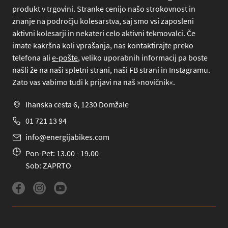
produkt v trgovini. Stranke cenijo našo strokovnost in
znanje na področju kolesarstva, saj smo vsi zaposleni
aktivni kolesarji in nekateri celo aktivni tekmovalci. Če
imate kakršna koli vprašanja, nas kontaktirajte preko
telefona
ali
e-pošte
, veliko uporabnih informacij pa boste
našli že na naši spletni strani, naši FB strani in Instagramu.
Zato vas vabimo tudi k prijavi na naš »novičnik«.
Ihanska cesta 6, 1230 Domžale
01 721 13 94
info@energijabikes.com
Pon-Pet: 13.00 - 19.00
Sob: ZAPRTO