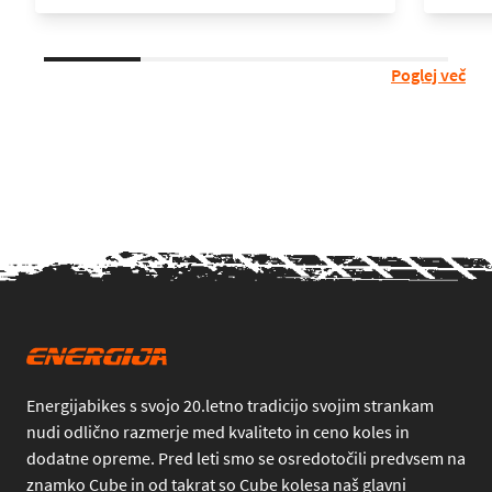
Poglej več
Energijabikes s svojo 20.letno tradicijo svojim strankam
nudi odlično razmerje med kvaliteto in ceno koles in
dodatne opreme. Pred leti smo se osredotočili predvsem na
znamko Cube in od takrat so Cube kolesa naš glavni