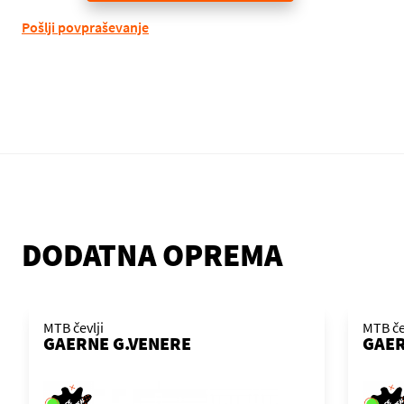
Pošlji povpraševanje
DODATNA OPREMA
MTB čevlji
MTB če
GAERNE G.VENERE
GAER