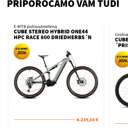
PRIPOROČAMO VAM TUDI
E-MTB polnovzmetena
CUBE STEREO HYBRID ONE44
Cestna
HPC RACE 800 DRIEDHERBS´N
CUBE
´BLACK 2026 KOLO
´PRI
4.229,10 €