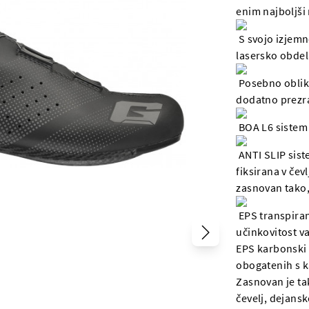
enim najboljši 
S svojo izjemn
lasersko obdela
Posebno oblikov
dodatno prezr
BOA L6 sistem 
ANTI SLIP siste
fiksirana v čev
zasnovan tako, 
EPS transpiran
učinkovitost v
EPS karbonski 
obogatenih s k
Zasnovan je tak
čevelj, dejansk