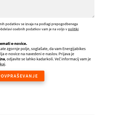
nih podatkov se izvaja na podlagi prepogodbenega
obdelavi osebnih podatkov vam je na voljo v
politiki
jemati e-novice.
ate zgornje polje, soglašate, da vam Energijabikes
ilja e-novice na navedeni e-naslov. Prijava je
jna
, odjavite se lahko kadarkoli. Več informacij vam je
kaj
.
POVPRAŠEVANJE