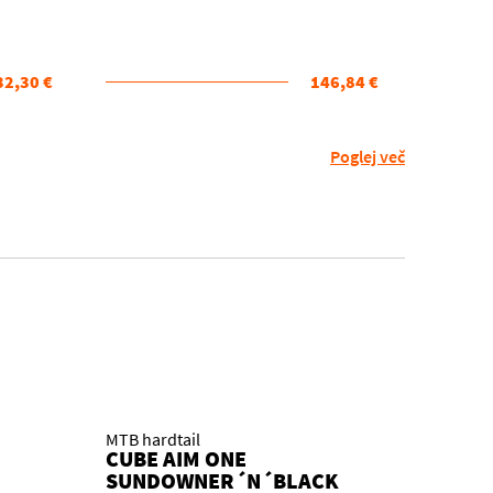
32,30 €
146,84 €
Poglej več
MTB hardtail
CUBE AIM ONE
SUNDOWNER´N´BLACK