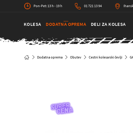
Pon-Pet: 13 h - 19 h
01 721 13 94
Ihansk
KOLESA
DODATNA OPREMA
DELI ZA KOLESA
Dodatna oprema
Obutev
Cestni kolesarski čevlji
G