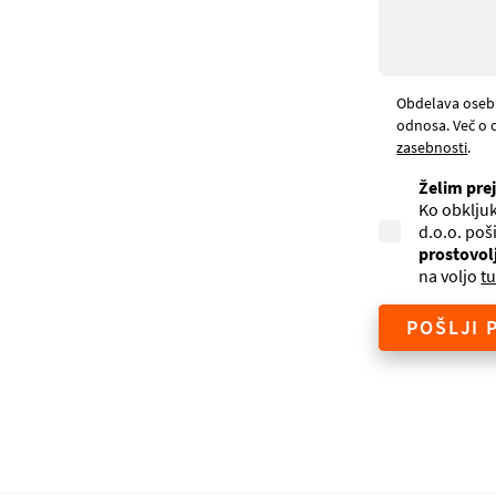
Obdelava oseb
odnosa. Več o 
zasebnosti
.
Želim pre
Ko obkljuk
d.o.o. poš
prostovol
na voljo
tu
POŠLJI 