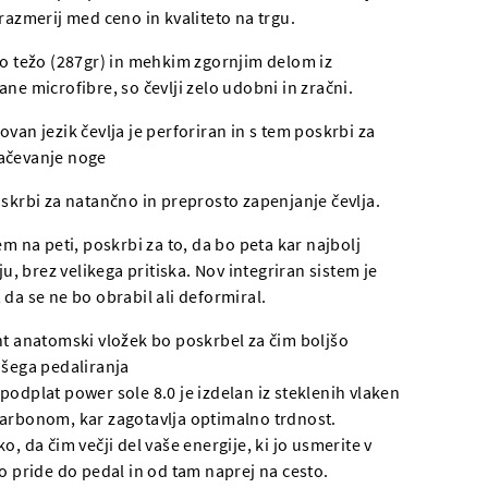
razmerij med ceno in kvaliteto na trgu.
o težo (287gr) in mehkim zgornjim delom iz
ne microfibre, so čevlji zelo udobni in zračni.
an jezik čevlja je perforiran in s tem poskrbi za
ačevanje noge
skrbi za natančno in preprosto zapenjanje čevlja.
m na peti, poskrbi za to, da bo peta kar najbolj
lju, brez velikega pritiska. Nov integriran sistem je
da se ne bo obrabil ali deformiral.
t anatomski vložek bo poskrbel za čim boljšo
ašega pedaliranja
podplat power sole 8.0 je izdelan iz steklenih vlaken
arbonom, kar zagotavlja optimalno trdnost.
o, da čim večji del vaše energije, ki jo usmerite v
o pride do pedal in od tam naprej na cesto.