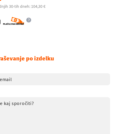
dnjih 30-tih dneh: 104,30 €
raševanje po izdelku