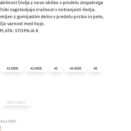
tabilnost čevlja z novo obliko v predelu stopalnega
ačniki zagotavljajo zračnost v notranjosti čevlja.
emljen z gumijastim delov v predelu prstov in pete,
ečjo varnost med hojo.
LATA: STOPNJA 8
41 WIDE
42 WIDE
45
45 WIDE
48
SVETLA BELA
lka z DDV:
€