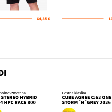
64,35 €
1
DI
polnovzmetena
Cestna klasika
 STEREO HYBRID
CUBE AGREE C:62 ONE
4 HPC RACE 800
STORM´N´GREY 2026
KLINE 2026 KOLO
KOLO