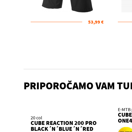
53,99 €
PRIPOROČAMO VAM TU
E-MTB 
CUBE
20 col
ONE4
CUBE REACTION 200 PRO
BLAC
BLACK´N´BLUE´N´RED