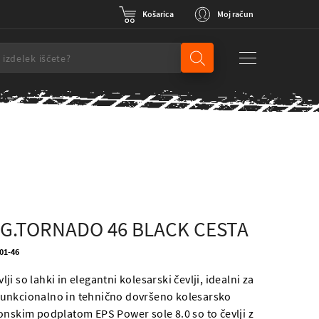
Košarica
Moj račun
G.TORNADO 46 BLACK CESTA
001-46
i so lahki in elegantni kolesarski čevlji, idealni za
jo funkcionalno in tehnično dovršeno kolesarsko
onskim podplatom EPS Power sole 8.0 so to čevlji z