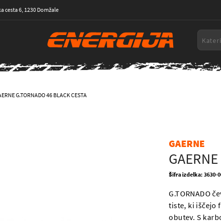
a cesta 6, 1230 Domžale
AERNE G.TORNADO 46 BLACK CESTA
GAERNE
GAERNE 
Šifra izdelka: 3630-
G.TORNADO čevlj
tiste, ki išče
obutev. S karb