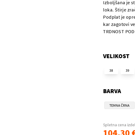
Izboljšana je s
loka. Štirje zr
Podplat je opr
kar zagotovi v
TRDNOST PODP
VELIKOST
38
39
BARVA
TEMNA ČRNA
Spletna cena izde
104,30 