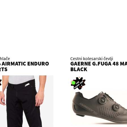
 hlače
Cestni kolesarski čevlji
 AIRMATIC ENDURO
GAERNE G.FUGA 48 M
RTS
BLACK