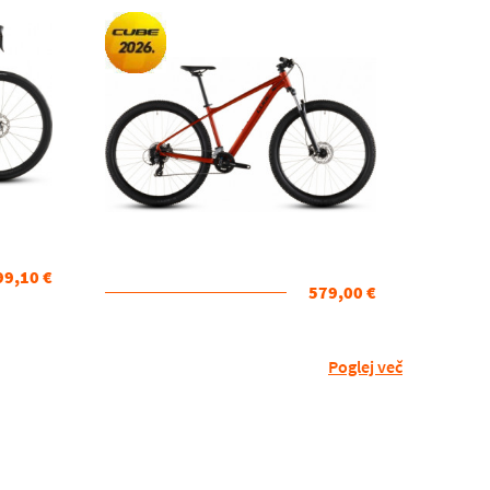
2026 KOLO
99,10 €
579,00 €
Poglej več